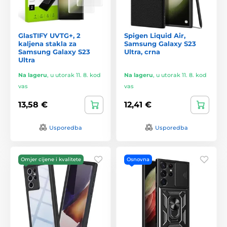
GlasTIFY UVTG+, 2
Spigen Liquid Air,
kaljena stakla za
Samsung Galaxy S23
Samsung Galaxy S23
Ultra, crna
Ultra
Na lageru
,
u utorak 11. 8. kod
Na lageru
,
u utorak 11. 8. kod
vas
vas
13,58 €
12,41 €
Usporedba
Usporedba
Omjer cijene i kvalitete
Osnovna