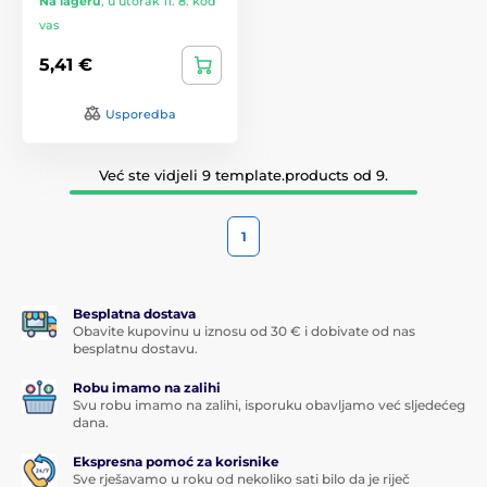
Na lageru
,
u utorak 11. 8. kod
vas
5,41 €
Usporedba
Već ste vidjeli 9 template.products od 9.
1
Besplatna dostava
Obavite kupovinu u iznosu od 30 € i dobivate od nas
besplatnu dostavu.
Robu imamo na zalihi
Svu robu imamo na zalihi, isporuku obavljamo već sljedećeg
dana.
Ekspresna pomoć za korisnike
Sve rješavamo u roku od nekoliko sati bilo da je riječ