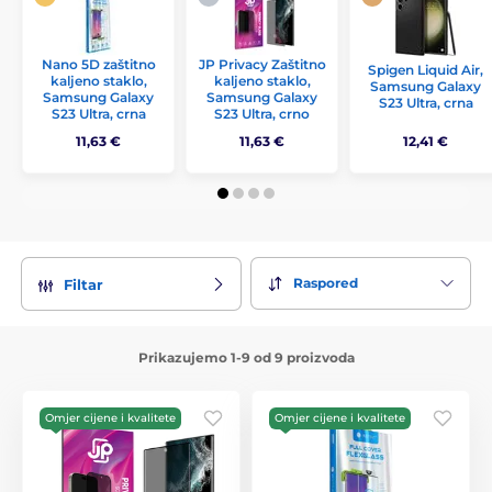
Nano 5D zaštitno
JP Privacy Zaštitno
Spigen Liquid Air,
kaljeno staklo,
kaljeno staklo,
Samsung Galaxy
Samsung Galaxy
Samsung Galaxy
S23 Ultra, crna
S23 Ultra, crna
S23 Ultra, crno
11,63 €
11,63 €
12,41 €
Raspored
Filtar
Prikazujemo 1-9 od 9 proizvoda
Omjer cijene i kvalitete
Omjer cijene i kvalitete