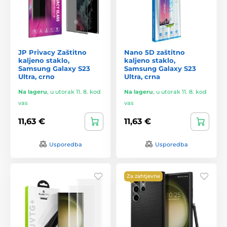
JP Privacy Zaštitno
Nano 5D zaštitno
kaljeno staklo,
kaljeno staklo,
Samsung Galaxy S23
Samsung Galaxy S23
Ultra, crno
Ultra, crna
Na lageru
,
u utorak 11. 8. kod
Na lageru
,
u utorak 11. 8. kod
vas
vas
11,63 €
11,63 €
Usporedba
Usporedba
Za zahtjevne