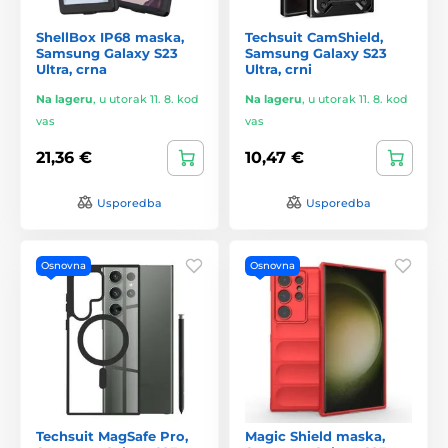
ShellBox IP68 maska,
Techsuit CamShield,
Samsung Galaxy S23
Samsung Galaxy S23
Ultra, crna
Ultra, crni
Na lageru
,
u utorak 11. 8. kod
Na lageru
,
u utorak 11. 8. kod
vas
vas
21,36 €
10,47 €
Usporedba
Usporedba
Osnovna
Osnovna
Techsuit MagSafe Pro,
Magic Shield maska,