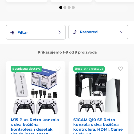
Raspored
Filtar
Prikazujemo 1-9 od 9 proizvoda
Besplatna dostava
Besplatna dostava
M15 Plus Retro konzola
SJGAM Q10 SE Retro
s dva bežična
konzola s dva bežična
kontrolera i desetak
kontrolera, HDMI, Game
tisuća igara, HDMI,
Stick, 4K