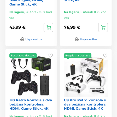
Game Stick, 4K
Na lageru
,
u utorak 11. 8. kod
Na lageru
,
u utorak 11. 8. kod
vas
vas
43,99 €
76,99 €
Usporedba
Usporedba
Besplatna dostava
Besplatna dostava
M8 Retro konzola s dva
U9 Pro Retro konzola s
bežična kontrolera,
dva bežična kontrolera,
HDMI, Game Stick, 4K
HDMI, Game Stick, 4K
Na lageru
,
u utorak 11. 8. kod
Na lageru
,
u utorak 11. 8. kod