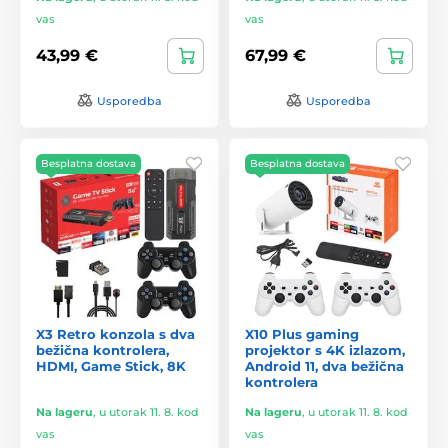
vas
vas
43,99 €
67,99 €
Usporedba
Usporedba
Besplatna dostava
Besplatna dostava
X3 Retro konzola s dva
X10 Plus gaming
bežična kontrolera,
projektor s 4K izlazom,
HDMI, Game Stick, 8K
Android 11, dva bežična
kontrolera
Na lageru
,
u utorak 11. 8. kod
Na lageru
,
u utorak 11. 8. kod
vas
vas