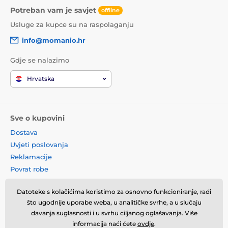
Potreban vam je savjet
offline
Usluge za kupce su na raspolaganju
info@momanio.hr
Gdje se nalazimo
Hrvatska
Sve o kupovini
Dostava
Uvjeti poslovanja
Reklamacije
Povrat robe
Zamjena robe
Datoteke s kolačićima koristimo za osnovno funkcioniranje, radi
Načela o korištenju kolačića
što ugodnije uporabe weba, u analitičke svrhe, a u slučaju
Kontaktne informacije
davanja suglasnosti i u svrhu ciljanog oglašavanja. Više
Informacije o obradi osobnih
informacija naći ćete
ovdje
.
podataka