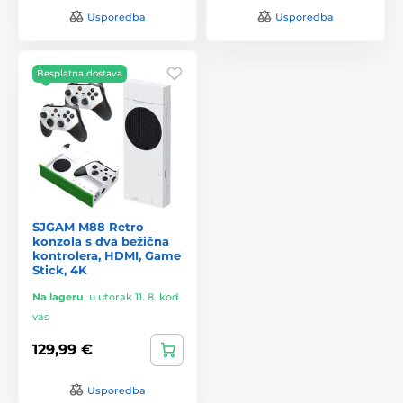
Usporedba
Usporedba
Besplatna dostava
SJGAM M88 Retro
konzola s dva bežična
kontrolera, HDMI, Game
Stick, 4K
Na lageru
,
u utorak 11. 8. kod
vas
129,99 €
Usporedba