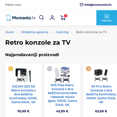
info@momanio.hr
Pišite nam
0
Izbornik
Uvod
Dodatna oprema
Gaming
Retro konzole za TV
Retro konzole za TV
Najprodavaniji proizvodi
M15 Plus Retro
SJGAM Q10 SE
X9 Pro Retro
konzola s dva
Retro konzola s
konzola s dva
bežična kontrolera
dva bežična
bežična kontrolera,
i desetak tisuća
kontrolera, HDMI,
HDMI, Game Stick,
igara, HDMI, Game
Game Stick, 4K
4K
Stick, 4K
76,99 €
43,99 €
63,99 €