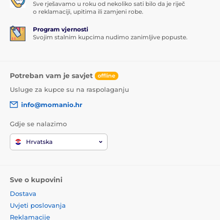
Sve rješavamo u roku od nekoliko sati bilo da je riječ
o reklamaciji, upitima ili zamjeni robe.
Program vjernosti
Svojim stalnim kupcima nudimo zanimljive popuste.
Potreban vam je savjet
offline
Usluge za kupce su na raspolaganju
info@momanio.hr
Gdje se nalazimo
Hrvatska
Sve o kupovini
Dostava
Uvjeti poslovanja
Reklamacije