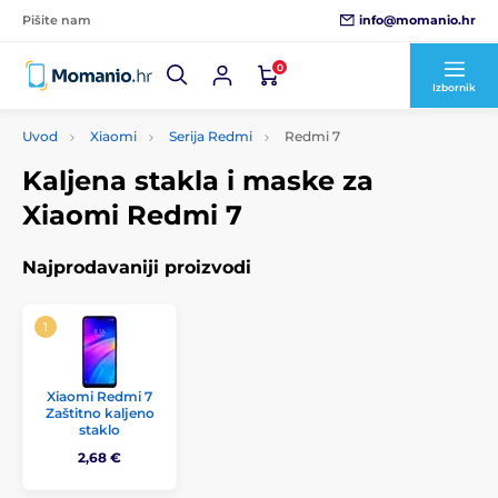
info@momanio.hr
Pišite nam
0
Izbornik
Uvod
Xiaomi
Serija Redmi
Redmi 7
Kaljena stakla i maske za
Xiaomi Redmi 7
Najprodavaniji proizvodi
Xiaomi Redmi 7
Zaštitno kaljeno
staklo
2,68 €