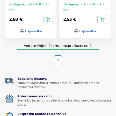
Na lageru
,
u utorak 11. 8. kod
Na lageru
,
u utorak 11. 8. kod
vas
vas
2,68 €
2,53 €
Usporedba
Usporedba
Već ste vidjeli 2 template.products od 2.
1
Besplatna dostava
Obavite kupovinu u iznosu od 30 € i dobivate od nas
besplatnu dostavu.
Robu imamo na zalihi
Svu robu imamo na zalihi, isporuku obavljamo već sljedećeg
dana.
Ekspresna pomoć za korisnike