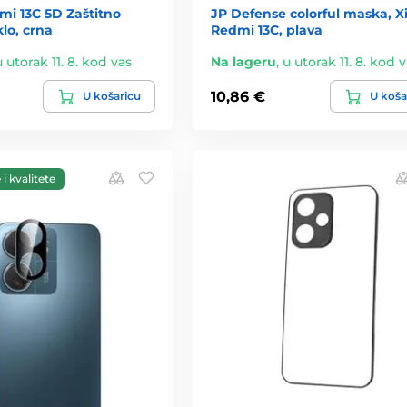
mi 13C 5D Zaštitno
JP Defense colorful maska, X
klo, crna
Redmi 13C, plava
u utorak 11. 8. kod vas
Na lageru
,
u utorak 11. 8. kod 
10,86 €
U košaricu
U koša
i kvalitete