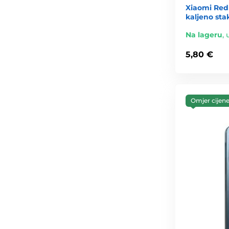
Xiaomi Red
kaljeno sta
Na lageru
,
5,80 €
Omjer cijene 