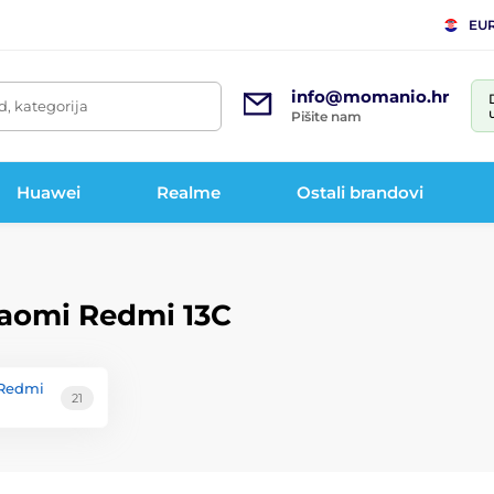
EU
info@momanio.hr
d, kategorija
Pišite nam
Huawei
Realme
Ostali brandovi
Xiaomi Redmi 13C
 Redmi
21