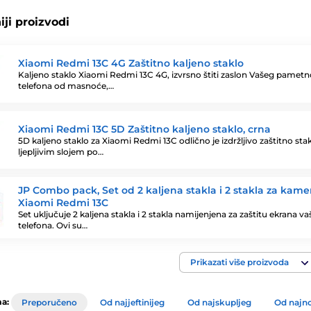
ji proizvodi
Xiaomi Redmi 13C 4G Zaštitno kaljeno staklo
Kaljeno staklo Xiaomi Redmi 13C 4G, izvrsno štiti zaslon Vašeg pamet
telefona od masnoće,…
Xiaomi Redmi 13C 5D Zaštitno kaljeno staklo, crna
5D kaljeno staklo za Xiaomi Redmi 13C odlično je izdržljivo zaštitno sta
ljepljivim slojem po…
JP Combo pack, Set od 2 kaljena stakla i 2 stakla za kame
Xiaomi Redmi 13C
Set uključuje 2 kaljena stakla i 2 stakla namijenjena za zaštitu ekrana v
telefona. Ovi su…
Prikazati više proizvoda
a:
Preporučeno
Od najjeftinijeg
Od najskupljeg
Od najno