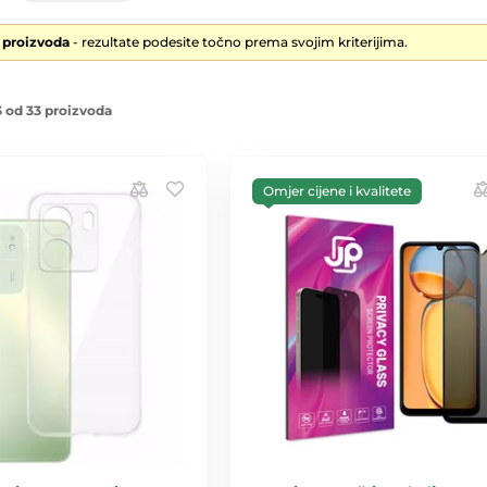
3 proizvoda
- rezultate podesite točno prema svojim kriterijima.
 od 33 proizvoda
Omjer cijene i kvalitete