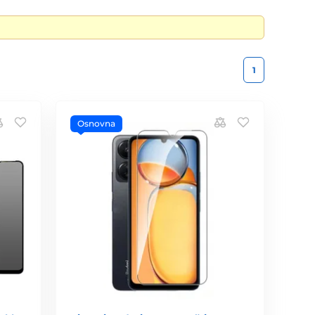
1
Osnovna