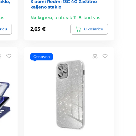
aklo,
Xiaomi Redmi 13C 4G Zaštitno
kaljeno staklo
vas
Na lageru
,
u utorak 11. 8. kod vas
2,65 €
ricu
U košaricu
Osnovna