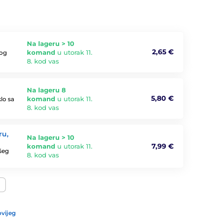
Na lageru > 10
2,65 €
komand
u utorak 11.
nog
8. kod vas
Na lageru 8
5,80 €
komand
u utorak 11.
klo sa
8. kod vas
ru,
Na lageru > 10
7,99 €
komand
u utorak 11.
ašeg
8. kod vas
vijeg