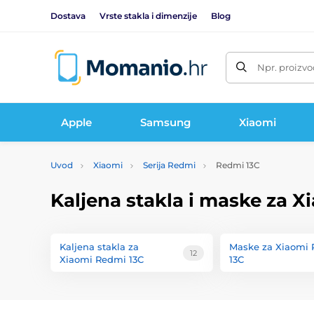
Dostava
Vrste stakla i dimenzije
Blog
Npr. proizvo
Apple
Samsung
Xiaomi
Uvod
Xiaomi
Serija Redmi
Redmi 13C
Kaljena stakla i maske za 
Kaljena stakla za
Maske za Xiaomi
12
Xiaomi Redmi 13C
13C