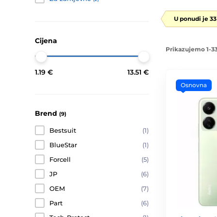
U ponudi je 3
Cijena
Prikazujemo 1-33
1.19 €
13.51 €
Osnovna
Brend
(9)
Bestsuit
(1)
BlueStar
(1)
Forcell
(5)
JP
(6)
OEM
(7)
Part
(6)