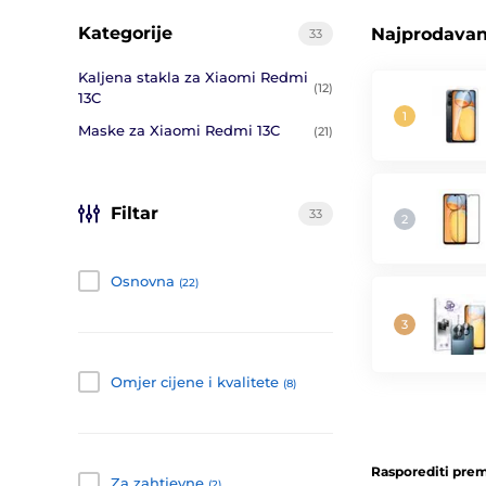
Kategorije
Najprodavani
33
Kaljena stakla za Xiaomi Redmi
(12)
13C
Maske za Xiaomi Redmi 13C
(21)
Filtar
33
Osnovna
(22)
Omjer cijene i kvalitete
(8)
Rasporediti prem
Za zahtjevne
(2)