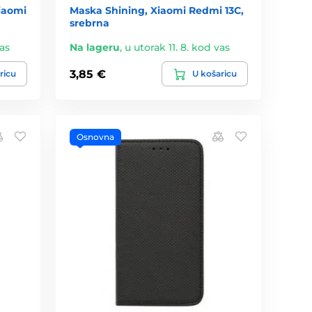
iaomi
Maska Shining, Xiaomi Redmi 13C,
srebrna
vas
Na lageru
,
u utorak 11. 8. kod vas
3,85 €
ricu
U košaricu
Osnovna