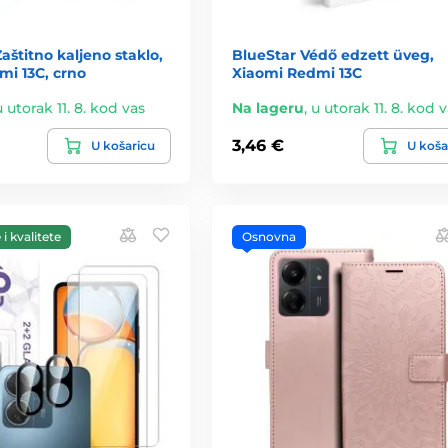
štitno kaljeno staklo,
BlueStar Védő edzett üveg,
mi 13C, crno
Xiaomi Redmi 13C
u utorak 11. 8. kod vas
Na lageru
,
u utorak 11. 8. kod 
3,46 €
U košaricu
U koša
i kvalitete
Osnovna