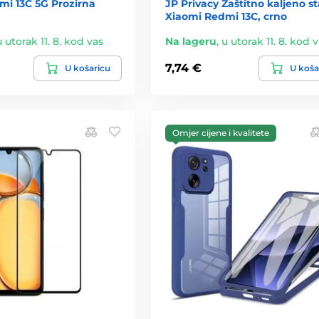
mi 13C 5G Prozirna
JP Privacy Zaštitno kaljeno st
Xiaomi Redmi 13C, crno
u utorak 11. 8. kod vas
Na lageru
,
u utorak 11. 8. kod 
7,74 €
U košaricu
U koša
Omjer cijene i kvalitete