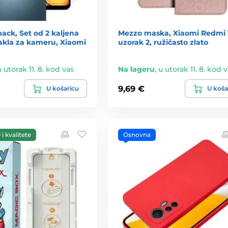
ack, Set od 2 kaljena
Mezzo maska, Xiaomi Redmi 
stakla za kameru, Xiaomi
uzorak 2, ružičasto zlato
u utorak 11. 8. kod vas
Na lageru
,
u utorak 11. 8. kod 
9,69 €
U košaricu
U koša
i kvalitete
Osnovna