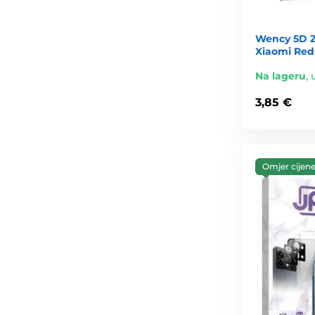
Wency 5D Za
Xiaomi Red
Na lageru
,
3,85 €
Omjer cijene 