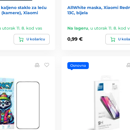
 kaljeno staklo za leću
AllWhite maska, Xiaomi Red
 (kamere), Xiaomi
13C, bijela
u utorak 11. 8. kod vas
Na lageru
,
u utorak 11. 8. kod 
0,99 €
U košaricu
U koša
Osnovna