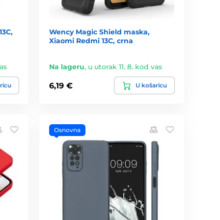
13C,
Wency Magic Shield maska,
Xiaomi Redmi 13C, crna
vas
Na lageru
,
u utorak 11. 8. kod vas
6,19 €
ricu
U košaricu
Osnovna