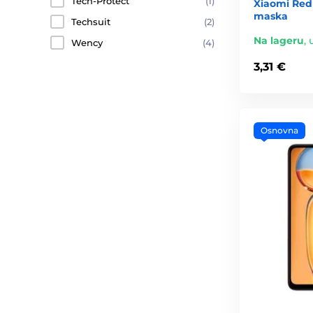
Tech-Protect
(1)
Xiaomi Red
maska
Techsuit
(2)
Na lageru
,
Wency
(4)
3,31 €
Osnovna