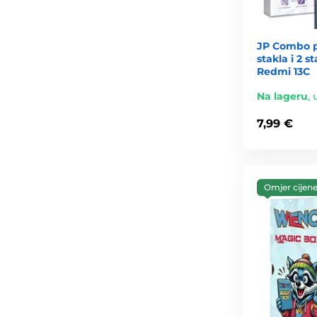
JP Combo p
stakla i 2 
Redmi 13C
Na lageru
,
7,99 €
Omjer cijene 