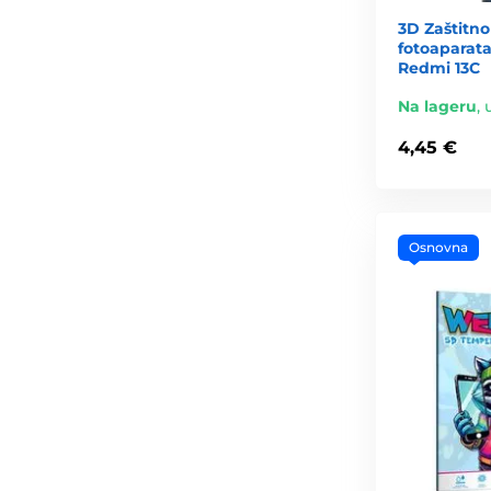
3D Zaštitno
fotoaparata
Redmi 13C
Na lageru
,
4,45 €
Osnovna