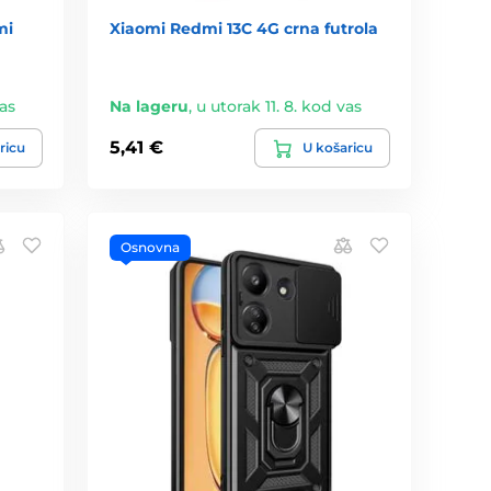
mi
Xiaomi Redmi 13C 4G crna futrola
vas
Na lageru
,
u utorak 11. 8. kod vas
5,41 €
ricu
U košaricu
Osnovna