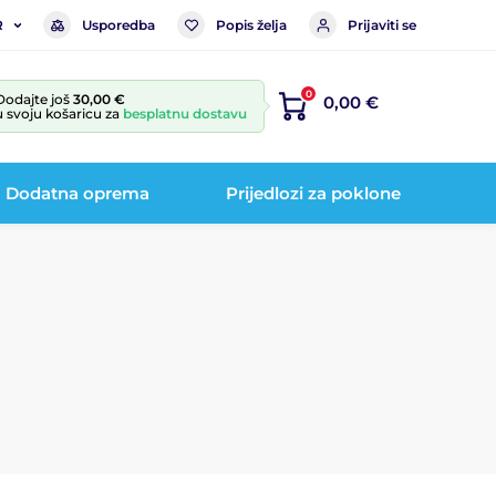
Usporedba
Popis želja
Prijaviti se
R
0
Dodajte još
30,00 €
0,00 €
u svoju košaricu za
besplatnu dostavu
Dodatna oprema
Prijedlozi za poklone