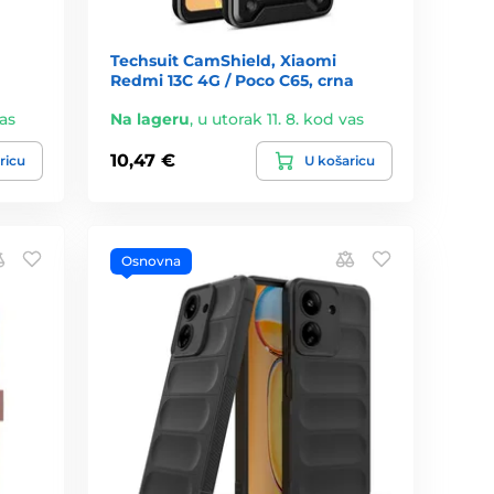
Techsuit CamShield, Xiaomi
Redmi 13C 4G / Poco C65, crna
vas
Na lageru
,
u utorak 11. 8. kod vas
10,47 €
ricu
U košaricu
Osnovna