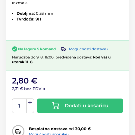
razmak.
Debljina:
0,33 mm
Tvrdoća:
9H
Mogućnosti dostave ›
Na lageru 5 komand
Narudžba do 9. 8. 16:00, predviđena dostava:
kod vas u
utorak 11. 8.
2,80 €
2,31 € bez PDV-a
Dodati u košaricu
Besplatna dostava
od
30,00 €
Mogućnosti isporuke ›