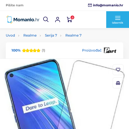
info@momanio.hr
Pišite nam
0
Izbornik
Uvod
Realme
Serija 7
Realme 7
100%
(1)
Proizvođač