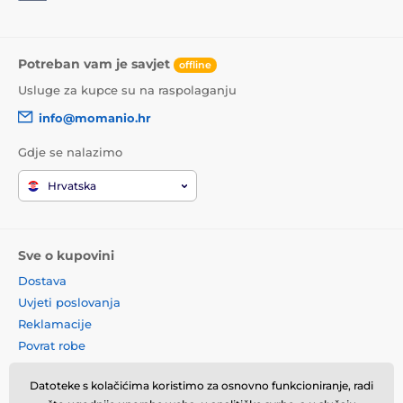
Potreban vam je savjet
offline
Usluge za kupce su na raspolaganju
info@momanio.hr
Gdje se nalazimo
Hrvatska
Sve o kupovini
Dostava
Uvjeti poslovanja
Reklamacije
Povrat robe
Zamjena robe
Datoteke s kolačićima koristimo za osnovno funkcioniranje, radi
Načela o korištenju kolačića