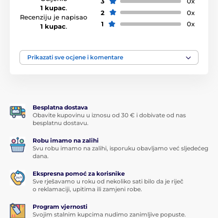
3
0x
1 kupac
.
2
0x
Recenziju je napisao
1
0x
1 kupac
.
Prikazati sve ocjene i komentare
Besplatna dostava
Obavite kupovinu u iznosu od 30 € i dobivate od nas
besplatnu dostavu.
Robu imamo na zalihi
Svu robu imamo na zalihi, isporuku obavljamo već sljedećeg
dana.
Ekspresna pomoć za korisnike
Sve rješavamo u roku od nekoliko sati bilo da je riječ
o reklamaciji, upitima ili zamjeni robe.
Program vjernosti
Svojim stalnim kupcima nudimo zanimljive popuste.