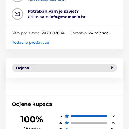
Potreban vam je savjet?
Pišite nam
info@momanio.hr
Šifra proizvoda:
2020102004
Jamstvo:
24 mjeseci
Podaci o prodavaču
Ocjena
(1)
Ocjene kupaca
5
1x
100%
4
0x
Ocijenio