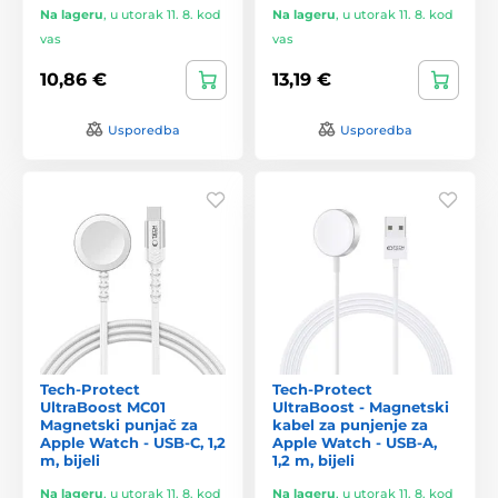
Na lageru
,
u utorak 11. 8. kod
Na lageru
,
u utorak 11. 8. kod
vas
vas
10,86 €
13,19 €
Usporedba
Usporedba
Tech-Protect
Tech-Protect
UltraBoost MC01
UltraBoost - Magnetski
Magnetski punjač za
kabel za punjenje za
Apple Watch - USB-C, 1,2
Apple Watch - USB-A,
m, bijeli
1,2 m, bijeli
Na lageru
,
u utorak 11. 8. kod
Na lageru
,
u utorak 11. 8. kod