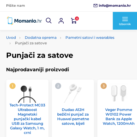
info@momanio.hr
Pišite nam
0
Izbornik
Uvod
Dodatna oprema
Pametni satovi i wearables
Punjači za satove
Punjači za satove
Najprodavaniji proizvodi
Tech-Protect MC03
Ultraboost
Dudao A12H
Veger Pomme
Magnetski
bežični punjač za
W0102 Power
punjački kabel
Huawei pametne
Bank za Apple
USB za Samsung
satove, bijeli
Watch, 1200mAh
Galaxy Watch, 1 m,
crni