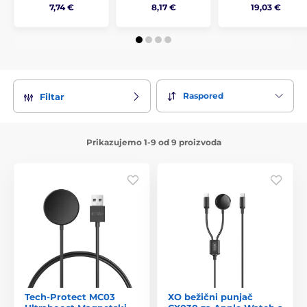
7,74 €
8,17 €
19,03 €
Raspored
Filtar
Prikazujemo 1-9 od 9 proizvoda
Tech-Protect MC03
XO bežični punjač