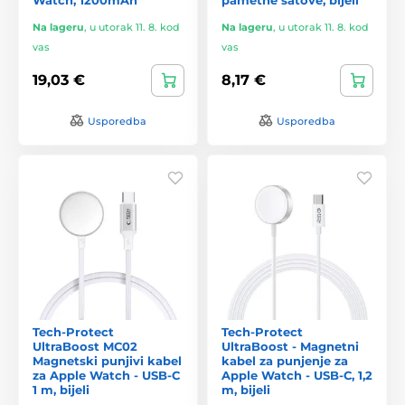
Na lageru
,
u utorak 11. 8. kod
Na lageru
,
u utorak 11. 8. kod
vas
vas
19,03 €
8,17 €
Usporedba
Usporedba
Tech-Protect
Tech-Protect
UltraBoost MC02
UltraBoost - Magnetni
Magnetski punjivi kabel
kabel za punjenje za
za Apple Watch - USB-C
Apple Watch - USB-C, 1,2
1 m, bijeli
m, bijeli