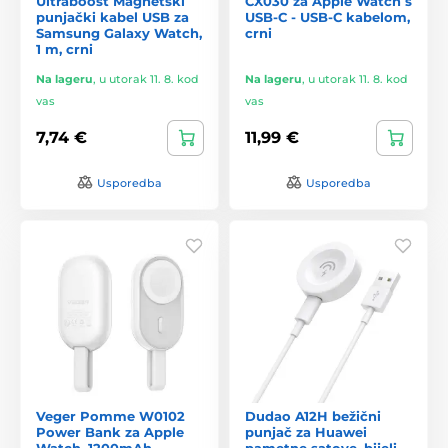
Ultraboost Magnetski
CX030 za Apple Watch s
punjački kabel USB za
USB-C - USB-C kabelom,
Samsung Galaxy Watch,
crni
1 m, crni
Na lageru
,
u utorak 11. 8. kod
Na lageru
,
u utorak 11. 8. kod
vas
vas
7,74 €
11,99 €
Usporedba
Usporedba
Veger Pomme W0102
Dudao A12H bežični
Power Bank za Apple
punjač za Huawei
Watch, 1200mAh
pametne satove, bijeli