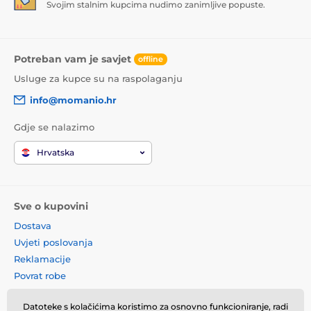
Svojim stalnim kupcima nudimo zanimljive popuste.
Potreban vam je savjet
offline
Usluge za kupce su na raspolaganju
info@momanio.hr
Gdje se nalazimo
Hrvatska
Sve o kupovini
Dostava
Uvjeti poslovanja
Reklamacije
Povrat robe
Zamjena robe
Datoteke s kolačićima koristimo za osnovno funkcioniranje, radi
Načela o korištenju kolačića