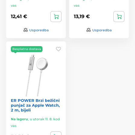
vas
vas
12,41 €
13,19 €
Usporedba
Usporedba
Besplatna dostava
ER POWER Brzi bežični
punjač za Apple Watch,
2 m, bijeli
Na lageru
,
u utorak 11. 8. kod
vas