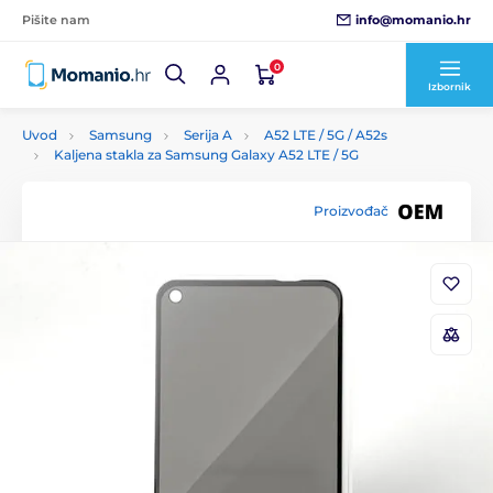
info@momanio.hr
Pišite nam
0
Izbornik
Uvod
Samsung
Serija A
A52 LTE / 5G / A52s
Kaljena stakla za Samsung Galaxy A52 LTE / 5G
Proizvođač