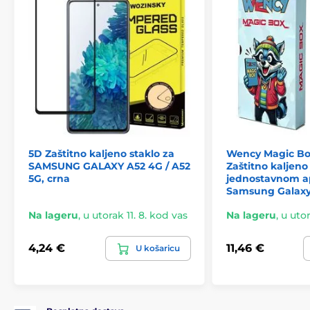
5D Zaštitno kaljeno staklo za
Wency Magic Bo
SAMSUNG GALAXY A52 4G / A52
Zaštitno kaljeno 
5G, crna
jednostavnom ap
Samsung Galaxy
Na lageru
,
u utorak 11. 8. kod vas
Na lageru
,
u utor
4,24 €
11,46 €
U košaricu