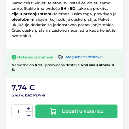
Samo ćeš ti vidjeti telefon, svi ostali će vidjeti samo
tamu. Staklo ima tvrdoću
9H
i
5D
, tako da prekriva
cijelu prednju stranu
telefona. Osim toga, prekriven je
oleofobnim
slojem koji odbija otiske prstiju. Paket
uključuje dodatke za jednostavno postavljanje stakla.
Čitač otiska prsta na zaslonu neće raditi kada koristite
ovo staklo.
Mogućnosti dostave ›
Na lageru 2 komand
Narudžba do 16:00, predviđena dostava:
kod vas u utorak 11.
8.
7,74 €
6,40 € bez PDV-a
Dodati u košaricu