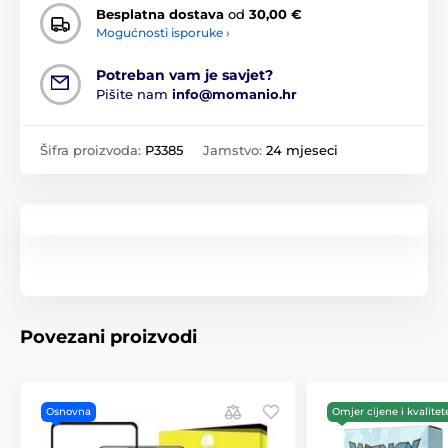
Besplatna dostava
od
30,00 €
Mogućnosti isporuke ›
Potreban vam je savjet?
Pišite nam
info@momanio.hr
Šifra proizvoda:
P3385
Jamstvo:
24 mjeseci
Povezani proizvodi
Osnovna
Omjer cijene i kvalitet