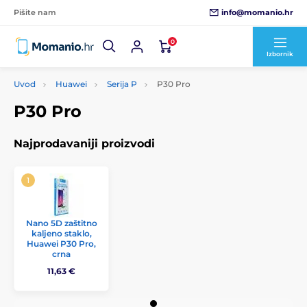
info@momanio.hr
Pišite nam
0
Izbornik
Uvod
Huawei
Serija P
P30 Pro
P30 Pro
Najprodavaniji proizvodi
Nano 5D zaštitno
kaljeno staklo,
Huawei P30 Pro,
crna
11,63 €