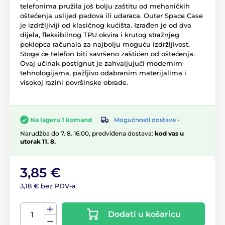
telefonima pružila još bolju zaštitu od mehaničkih
oštećenja uslijed padova ili udaraca. Outer Space Case
je izdržljiviji od klasičnog kućišta. Izrađen je od dva
dijela, fleksibilnog TPU okvira i krutog stražnjeg
poklopca računala za najbolju moguću izdržljivost.
Stoga će telefon biti savršeno zaštićen od oštećenja.
Ovaj učinak postignut je zahvaljujući modernim
tehnologijama, pažljivo odabranim materijalima i
visokoj razini površinske obrade.
Mogućnosti dostave ›
Na lageru 1 komand
Narudžba do 7. 8. 16:00, predviđena dostava:
kod vas u
utorak 11. 8.
3,85 €
3,18 € bez PDV-a
Dodati u košaricu