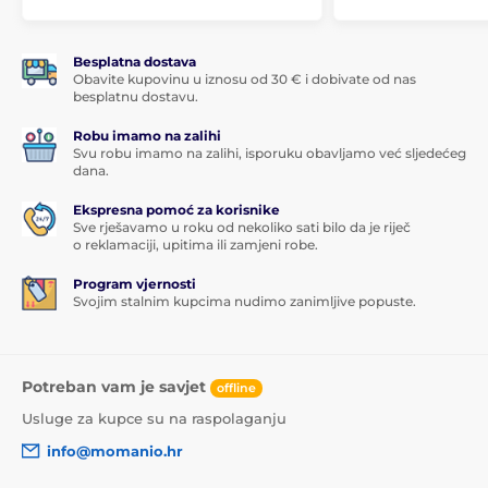
Besplatna dostava
Obavite kupovinu u iznosu od 30 € i dobivate od nas
besplatnu dostavu.
Robu imamo na zalihi
Svu robu imamo na zalihi, isporuku obavljamo već sljedećeg
dana.
Ekspresna pomoć za korisnike
Sve rješavamo u roku od nekoliko sati bilo da je riječ
o reklamaciji, upitima ili zamjeni robe.
Program vjernosti
Svojim stalnim kupcima nudimo zanimljive popuste.
Potreban vam je savjet
offline
Usluge za kupce su na raspolaganju
info@momanio.hr