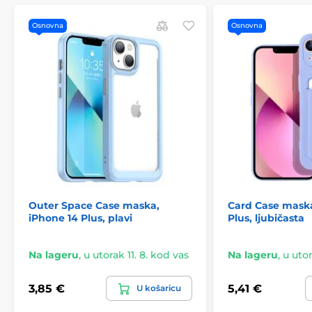
Osnovna
Osnovna
Outer Space Case maska,
Card Case maska
iPhone 14 Plus, plavi
Plus, ljubičasta
Na lageru
,
u utorak 11. 8. kod vas
Na lageru
,
u utor
3,85 €
5,41 €
U košaricu