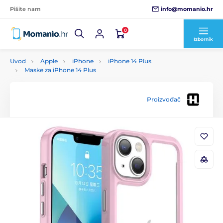
info@momanio.hr
Pišite nam
0
Izbornik
Uvod
Apple
iPhone
iPhone 14 Plus
Maske za iPhone 14 Plus
Proizvođač