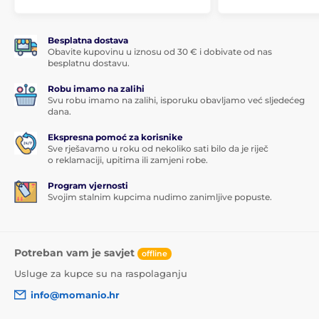
Besplatna dostava
Obavite kupovinu u iznosu od 30 € i dobivate od nas
besplatnu dostavu.
Robu imamo na zalihi
Svu robu imamo na zalihi, isporuku obavljamo već sljedećeg
dana.
Ekspresna pomoć za korisnike
Sve rješavamo u roku od nekoliko sati bilo da je riječ
o reklamaciji, upitima ili zamjeni robe.
Program vjernosti
Svojim stalnim kupcima nudimo zanimljive popuste.
Potreban vam je savjet
offline
Usluge za kupce su na raspolaganju
info@momanio.hr