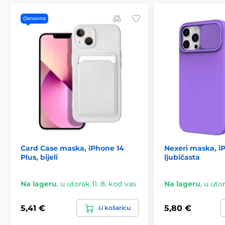
Osnovna
Card Case maska, iPhone 14
Nexeri maska, iP
Plus, bijeli
ljubičasta
Na lageru
,
u utorak 11. 8. kod vas
Na lageru
,
u utor
5,41 €
5,80 €
U košaricu