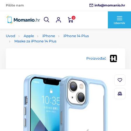
info@momanio.hr
Pišite nam
0
Izbornik
Uvod
Apple
iPhone
iPhone 14 Plus
Maske za iPhone 14 Plus
Proizvođač