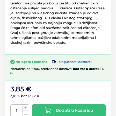
telefonima pružila još bolju zaštitu od mehaničkih
oštećenja uslijed padova ili udaraca. Outer Space Case
je izdržljiviji od klasičnog kućišta. Izrađen je od dva
dijela, fleksibilnog TPU okvira i krutog stražnjeg
poklopca računala za najbolju moguću izdržljivost.
Stoga će telefon biti savršeno zaštićen od oštećenja.
Ovaj učinak postignut je zahvaljujući modernim
tehnologijama, pažljivo odabranim materijalima i
visokoj razini površinske obrade.
Mogućnosti dostave ›
Na lageru 1 komand
Narudžba do 16:00, predviđena dostava:
kod vas u utorak 11.
8.
3,85 €
3,18 € bez PDV-a
Dodati u košaricu