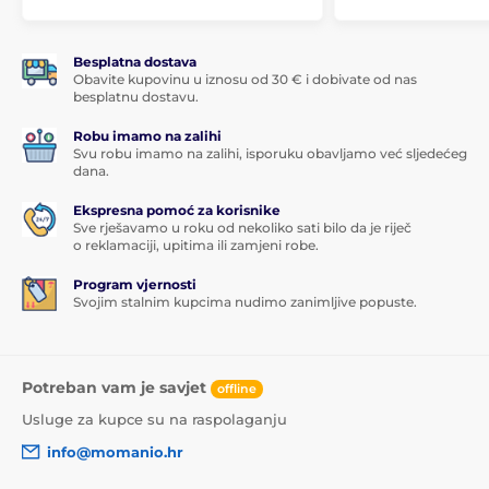
Besplatna dostava
Obavite kupovinu u iznosu od 30 € i dobivate od nas
besplatnu dostavu.
Robu imamo na zalihi
Svu robu imamo na zalihi, isporuku obavljamo već sljedećeg
dana.
Ekspresna pomoć za korisnike
Sve rješavamo u roku od nekoliko sati bilo da je riječ
o reklamaciji, upitima ili zamjeni robe.
Program vjernosti
Svojim stalnim kupcima nudimo zanimljive popuste.
Potreban vam je savjet
offline
Usluge za kupce su na raspolaganju
info@momanio.hr