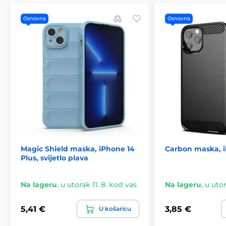
Osnovna
Osnovna
Magic Shield maska, iPhone 14
Carbon maska, i
Plus, svijetlo plava
Na lageru
,
u utorak 11. 8. kod vas
Na lageru
,
u utor
5,41 €
3,85 €
U košaricu