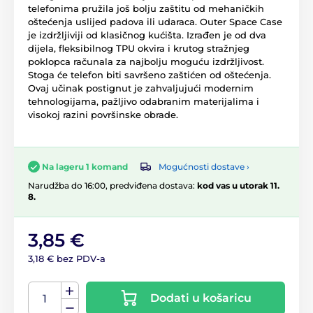
telefonima pružila još bolju zaštitu od mehaničkih
oštećenja uslijed padova ili udaraca. Outer Space Case
je izdržljiviji od klasičnog kućišta. Izrađen je od dva
dijela, fleksibilnog TPU okvira i krutog stražnjeg
poklopca računala za najbolju moguću izdržljivost.
Stoga će telefon biti savršeno zaštićen od oštećenja.
Ovaj učinak postignut je zahvaljujući modernim
tehnologijama, pažljivo odabranim materijalima i
visokoj razini površinske obrade.
Mogućnosti dostave ›
Na lageru 1 komand
Narudžba do 16:00, predviđena dostava:
kod vas u utorak 11.
8.
3,85 €
3,18 € bez PDV-a
Dodati u košaricu