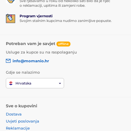
Sve rješavamo u roku od nekoliko sati bilo da je riječ
o reklamaciji, upitima ili zamjeni robe.
Program vjernosti
Svojim stalnim kupcima nudimo zanimljive popuste.
Potreban vam je savjet
offline
Usluge za kupce su na raspolaganju
info@momanio.hr
Gdje se nalazimo
Hrvatska
Sve o kupovini
Dostava
Uvjeti poslovanja
Reklamacije