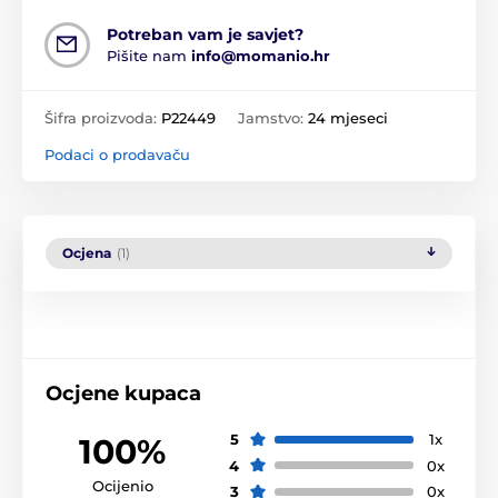
Potreban vam je savjet?
Pišite nam
info@momanio.hr
Šifra proizvoda:
P22449
Jamstvo:
24 mjeseci
Podaci o prodavaču
Ocjena
(1)
Ocjene kupaca
5
1x
100%
4
0x
Ocijenio
3
0x