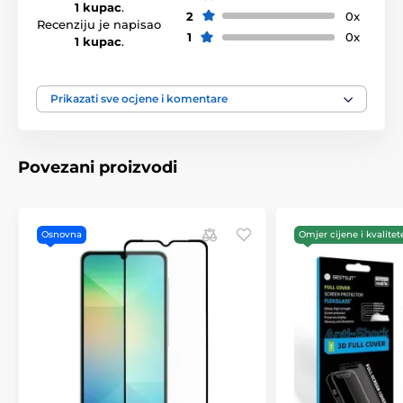
1 kupac
.
2
0x
Recenziju je napisao
1
0x
1 kupac
.
Prikazati sve ocjene i komentare
Povezani proizvodi
Osnovna
Omjer cijene i kvalitet