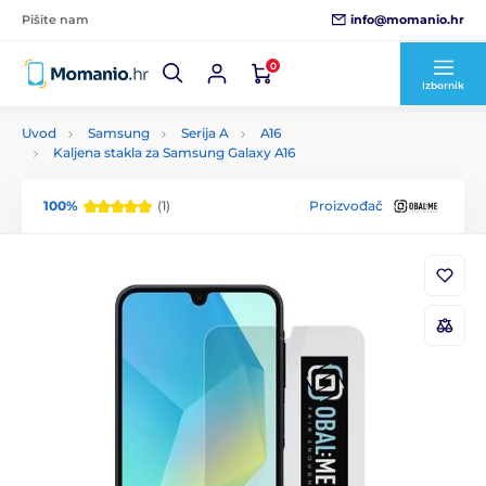
info@momanio.hr
Pišite nam
0
Izbornik
Uvod
Samsung
Serija A
A16
Kaljena stakla za Samsung Galaxy A16
100%
(1)
Proizvođač