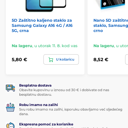
5D Zaštitno kaljeno staklo za
Nano 5D zaštitn
Samsung Galaxy A16 4G / A16
staklo, Samsung
5G, crna
crno
Na lageru
,
u utorak 11. 8. kod vas
Na lageru
,
u utor
5,80 €
8,52 €
U košaricu
Besplatna dostava
Obavite kupovinu u iznosu od 30 € i dobivate od nas
besplatnu dostavu.
Robu imamo na zalihi
Svu robu imamo na zalihi, isporuku obavljamo već sljedećeg
dana.
Ekspresna pomoć za korisnike