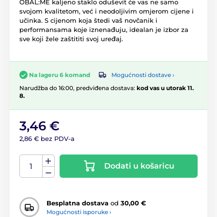
OBAL:ME kaljeno staklo oduševit će vas ne samo
svojom kvalitetom, već i neodoljivim omjerom cijene i
učinka. S cijenom koja štedi vaš novčanik i
performansama koje iznenađuju, idealan je izbor za
sve koji žele zaštititi svoj uređaj.
Mogućnosti dostave ›
Na lageru 6 komand
Narudžba do 16:00, predviđena dostava:
kod vas u utorak 11.
8.
3,46 €
2,86 € bez PDV-a
Dodati u košaricu
Besplatna dostava
od
30,00 €
Mogućnosti isporuke ›