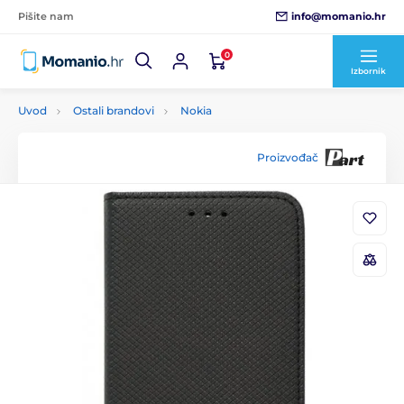
info@momanio.hr
Pišite nam
0
Izbornik
Uvod
Ostali brandovi
Nokia
Proizvođač