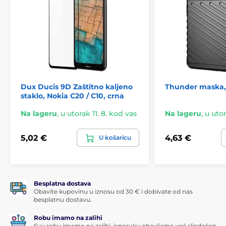
Dux Ducis 9D Zaštitno kaljeno
Thunder maska, 
staklo, Nokia C20 / C10, crna
Na lageru
,
u utorak 11. 8. kod vas
Na lageru
,
u utor
5,02 €
4,63 €
U košaricu
Besplatna dostava
Obavite kupovinu u iznosu od 30 € i dobivate od nas
besplatnu dostavu.
Robu imamo na zalihi
Svu robu imamo na zalihi, isporuku obavljamo već sljedećeg