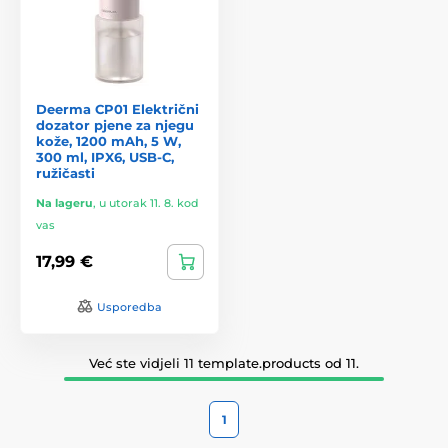
Deerma CP01 Električni
dozator pjene za njegu
kože, 1200 mAh, 5 W,
300 ml, IPX6, USB-C,
ružičasti
Na lageru
,
u utorak 11. 8. kod
vas
17,99 €
Usporedba
Već ste vidjeli 11 template.products od 11.
1