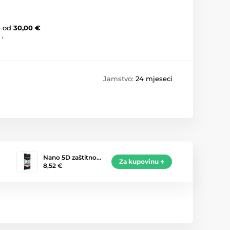
a
od
30,00 €
 ›
Jamstvo:
24 mjeseci
Nano 5D zaštitno…
Za kupovinu
8,52 €