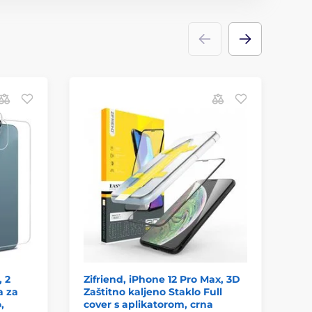
O
, 2
Zifriend, iPhone 12 Pro Max, 3D
5D
a za
Zaštitno kaljeno Staklo Full
iP
,
cover s aplikatorom, crna