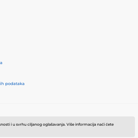
ća
nih podataka
osti i u svrhu ciljanog oglašavanja. Više informacija naći ćete