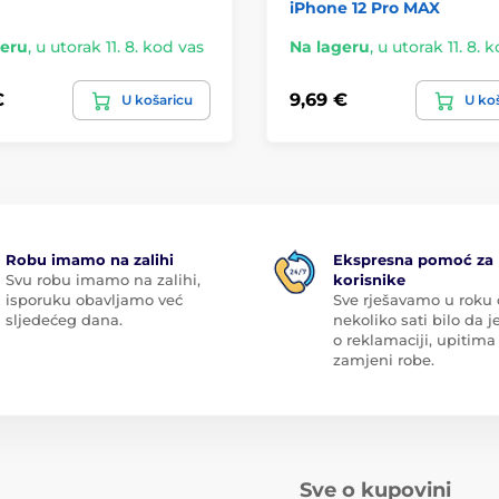
iPhone 12 Pro MAX
geru
,
u utorak 11. 8. kod vas
Na lageru
,
u utorak 11. 8. 
€
9,69 €
U košaricu
U ko
Robu imamo na zalihi
Ekspresna pomoć za
Svu robu imamo na zalihi,
korisnike
isporuku obavljamo već
Sve rješavamo u roku
sljedećeg dana.
nekoliko sati bilo da je
o reklamaciji, upitima 
zamjeni robe.
Sve o kupovini