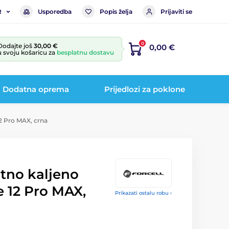
Usporedba
Popis želja
Prijaviti se
R
0
Dodajte još
30,00 €
0,00 €
u svoju košaricu za
besplatnu dostavu
Dodatna oprema
Prijedlozi za poklone
12 Pro MAX, crna
tno kaljeno
e 12 Pro MAX,
Prikazati ostalu robu ›