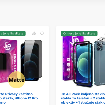
cijene i kvalitete
Omjer cijene i kvalitete
te Privacy Zaštitno
JP All Pack kaljeno staklo
o staklo, iPhone 12 Pro
stakla za telefon + 2 stakl
rno
objektiv + 1 stražnje staklo