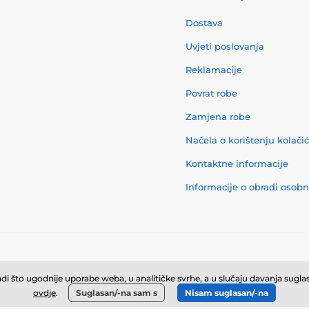
Dostava
Uvjeti poslovanja
Reklamacije
Povrat robe
Zamjena robe
Načela o korištenju kolači
Kontaktne informacije
Informacije o obradi osob
© 2026 momanio.hr ⦁ E-trgovinu izradila
SIMPLIA.cz
i što ugodnije uporabe weba, u analitičke svrhe, a u slučaju davanja suglasn
ovdje
.
Suglasan/-na sam s
Nisam suglasan/-na