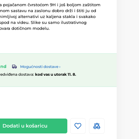
 sa pojačanom čvrstoćom 9H i još boljom zaštitom
om sastavu na zaslonu dobro drži i štiti ju od
nimljivoj alternativi uz kaljena stakla i svakako
ispod na videu. Slike su samo ilustrativnog
dgovara dotičnom modelu.
and
Mogućnosti dostave ›
redviđena dostava:
kod vas u utorak 11. 8.
Dodati u košaricu