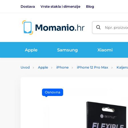
Dostava
Vrste stakla i dimenzije
Blog
Npr. proizvo
Apple
Samsung
Xiaomi
Uvod
Apple
iPhone
iPhone 12 Pro Max
Kaljen
Osnovna