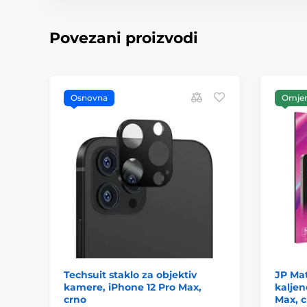
Povezani proizvodi
Osnovna
Omjer 
Techsuit staklo za objektiv
JP Mat
kamere, iPhone 12 Pro Max,
kaljen
crno
Max, c