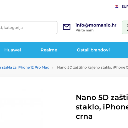
EU
info@momanio.hr
d, kategorija
Pišite nam
Huawei
Realme
Ostali brandovi
a stakla za iPhone 12 Pro Max
Nano 5D zaštitno kaljeno staklo, iPhone 
Nano 5D zašti
staklo, iPhon
crna