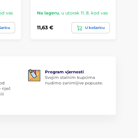
kod vas
Na lageru
,
u utorak 11. 8. kod vas
Na
11,63 €
5,
šaricu
U košaricu
Program vjernosti
Svojim stalnim kupcima
 od
nudimo zanimljive popuste.
 riječ
ili