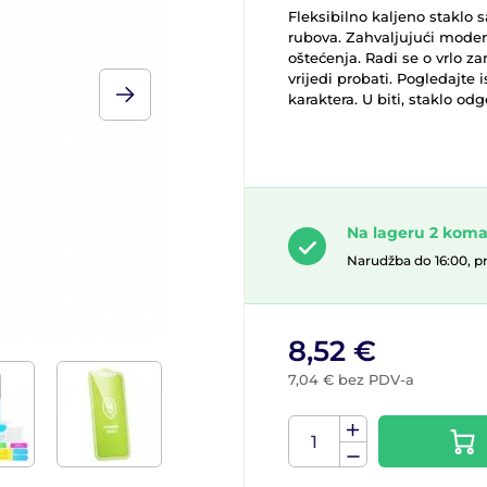
Fleksibilno kaljeno staklo
rubova. Zahvaljujući modern
oštećenja. Radi se o vrlo za
vrijedi probati. Pogledajte 
karaktera. U biti, staklo o
Na lageru 2 kom
Narudžba do 16:00, p
8,52 €
7,04 € bez PDV-a