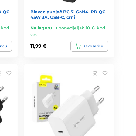
D QC
Blavec punjač BC-7, GaN4, PD QC
45W 3A, USB-C, crni
. kod
Na lageru
,
u ponedjeljak 10. 8. kod
vas
11,99 €
ricu
U košaricu