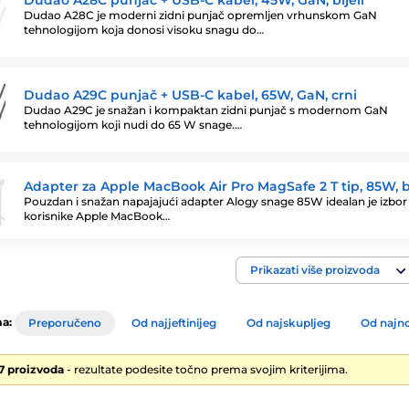
Dudao A28C punjač + USB-C kabel, 45W, GaN, bijeli
Dudao A28C je moderni zidni punjač opremljen vrhunskom GaN
tehnologijom koja donosi visoku snagu do…
Dudao A29C punjač + USB-C kabel, 65W, GaN, crni
Dudao A29C je snažan i kompaktan zidni punjač s modernom GaN
tehnologijom koji nudi do 65 W snage.…
Adapter za Apple MacBook Air Pro MagSafe 2 T tip, 85W, bi
Pouzdan i snažan napajajući adapter Alogy snage 85W idealan je izbor
korisnike Apple MacBook…
Prikazati više proizvoda
a:
Preporučeno
Od najjeftinijeg
Od najskupljeg
Od najno
67 proizvoda
- rezultate podesite točno prema svojim kriterijima.