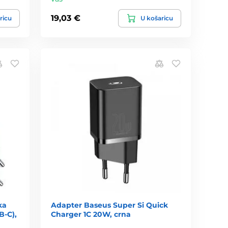
19,03 €
ricu
U košaricu
ka
Adapter Baseus Super Si Quick
-C),
Charger 1C 20W, crna