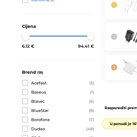
(2)
Cijena
6.12 €
94.41 €
Brend
(19)
Acefast
(5)
Baseus
(1)
Blavec
(6)
Rasporediti prem
BlueStar
(8)
Borofone
(7)
U ponudi je 1
Dudao
(48)