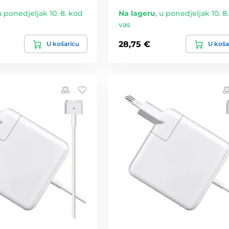
u ponedjeljak 10. 8. kod
Na lageru
,
u ponedjeljak 10. 8
vas
28,75 €
U košaricu
U koša