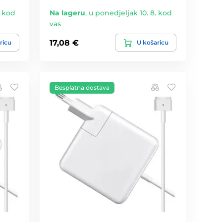
. kod
Na lageru
,
u ponedjeljak 10. 8. kod
vas
17,08 €
ricu
U košaricu
Besplatna dostava