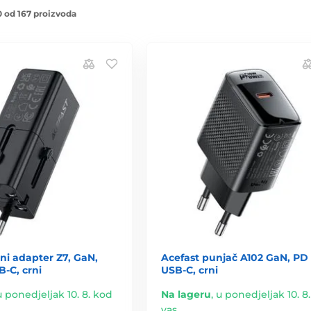
 od 167 proizvoda
ni adapter Z7, GaN,
Acefast punjač A102 GaN, PD
-C, crni
USB-C, crni
u ponedjeljak 10. 8. kod
Na lageru
,
u ponedjeljak 10. 8
vas