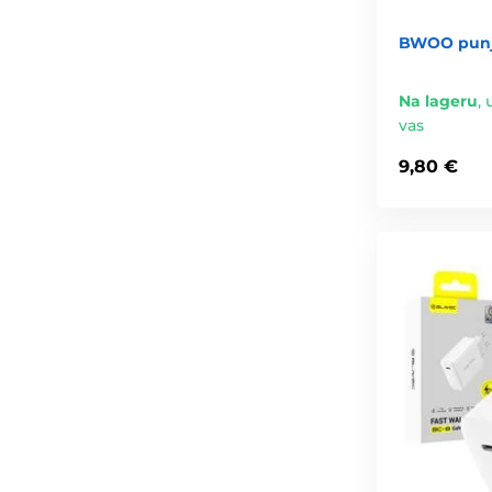
BWOO punja
Na lageru
,
vas
9,80 €