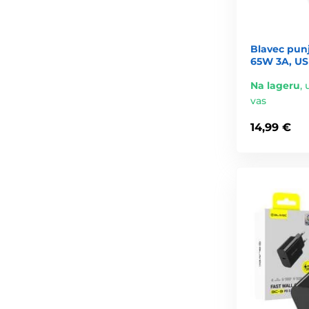
Blavec pun
65W 3A, USB
Na lageru
,
vas
14,99 €