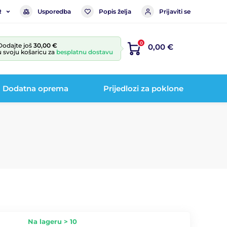
Usporedba
Popis želja
Prijaviti se
R
0
Dodajte još
30,00 €
0,00 €
u svoju košaricu za
besplatnu dostavu
Dodatna oprema
Prijedlozi za poklone
Na lageru > 10