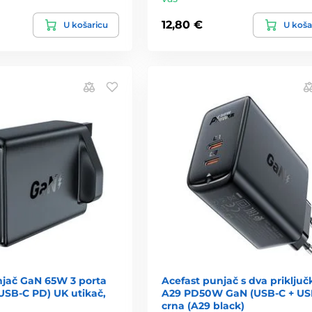
12,80 €
U košaricu
U koša
njač GaN 65W 3 porta
Acefast punjač s dva priključ
 USB-C PD) UK utikač,
A29 PD50W GaN (USB-C + USB
crna (A29 black)