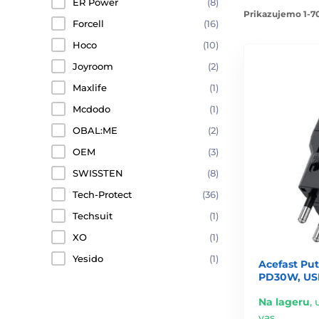
ER Power
(8)
Prikazujemo 1-70
Forcell
(16)
Hoco
(10)
Joyroom
(2)
Maxlife
(1)
Mcdodo
(1)
OBAL:ME
(2)
OEM
(3)
SWISSTEN
(8)
Tech-Protect
(36)
Techsuit
(1)
XO
(1)
Yesido
(1)
Acefast Put
PD30W, USB
Na lageru
,
vas