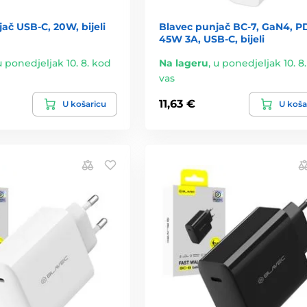
č USB-C, 20W, bijeli
Blavec punjač BC-7, GaN4, P
45W 3A, USB-C, bijeli
u ponedjeljak 10. 8. kod
Na lageru
,
u ponedjeljak 10. 8
vas
11,63 €
U košaricu
U koša