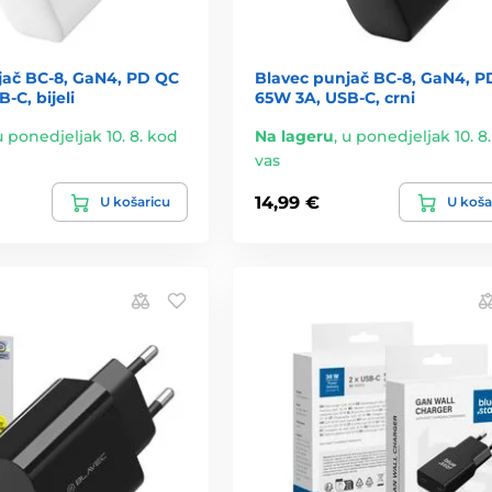
jač BC-8, GaN4, PD QC
Blavec punjač BC-8, GaN4, P
-C, bijeli
65W 3A, USB-C, crni
u ponedjeljak 10. 8. kod
Na lageru
,
u ponedjeljak 10. 8
vas
14,99 €
U košaricu
U koša