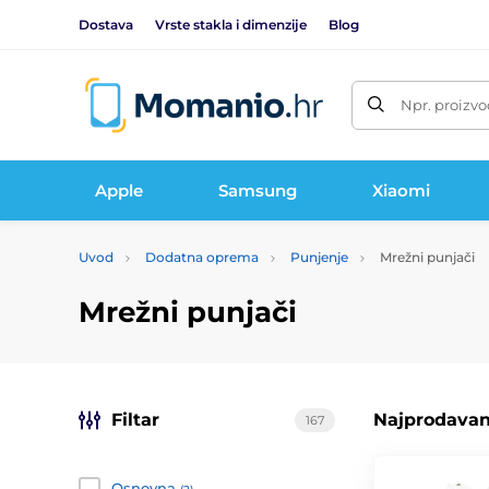
Dostava
Vrste stakla i dimenzije
Blog
Npr. proizvo
Apple
Samsung
Xiaomi
Uvod
Dodatna oprema
Punjenje
Mrežni punjači
Mrežni punjači
Filtar
Najprodavani
167
Osnovna