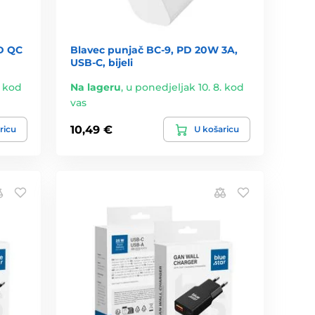
D QC
Blavec punjač BC-9, PD 20W 3A,
USB-C, bijeli
. kod
Na lageru
,
u ponedjeljak 10. 8. kod
vas
10,49 €
ricu
U košaricu