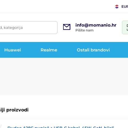
EU
info@momanio.hr
d, kategorija
Pišite nam
Huawei
Realme
Ostali brandovi
ji proizvodi