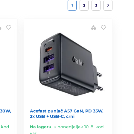
1
2
3
 30W,
Acefast punjač A57 GaN, PD 35W,
2x USB + USB-C, crni
. kod
Na lageru
,
u ponedjeljak 10. 8. kod
vas