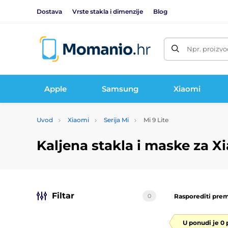
Dostava
Vrste stakla i dimenzije
Blog
Npr. proizvo
Apple
Samsung
Xiaomi
Uvod
Xiaomi
Serija Mi
Mi 9 Lite
Kaljena stakla i maske za Xi
Filtar
0
Rasporediti prem
U ponudi je 0