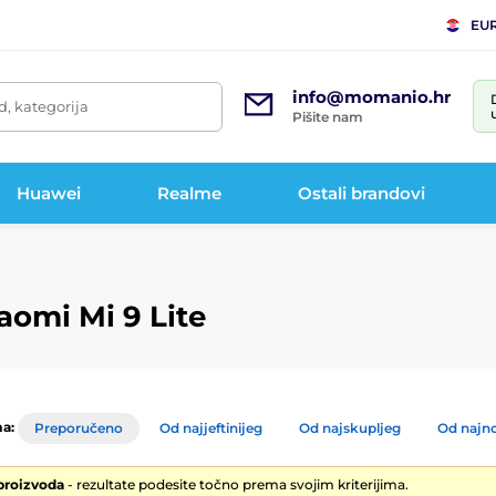
EU
info@momanio.hr
d, kategorija
Pišite nam
Huawei
Realme
Ostali brandovi
aomi Mi 9 Lite
a:
Preporučeno
Od najjeftinijeg
Od najskupljeg
Od najno
 proizvoda
- rezultate podesite točno prema svojim kriterijima.