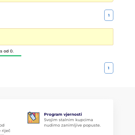
1
s od 0.
1
Program vjernosti
Svojim stalnim kupcima
 od
nudimo zanimljive popuste.
 riječ