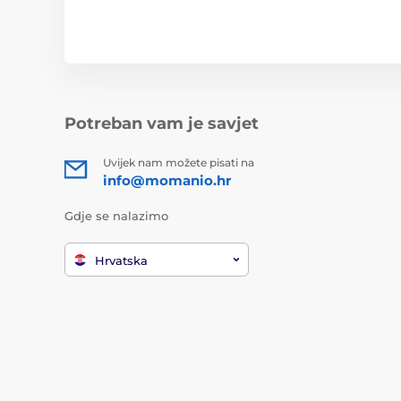
Potreban vam je savjet
Uvijek nam možete pisati na
info@momanio.hr
Gdje se nalazimo
Hrvatska