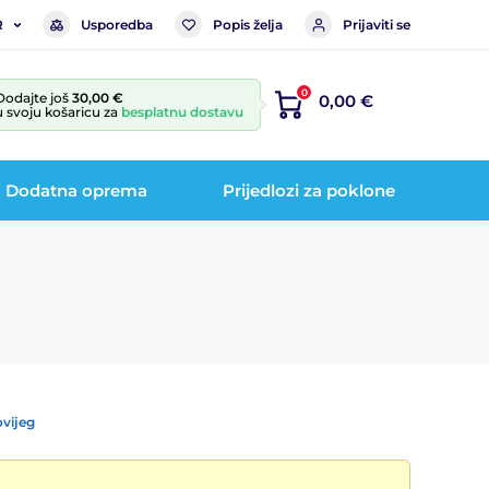
Usporedba
Popis želja
Prijaviti se
R
0
Dodajte još
30,00 €
0,00 €
u svoju košaricu za
besplatnu dostavu
Dodatna oprema
Prijedlozi za poklone
vijeg