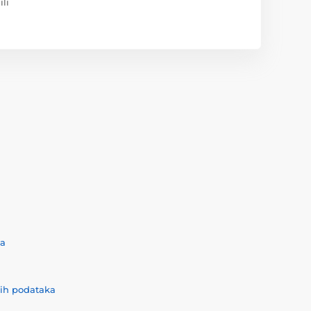
ili
ća
nih podataka