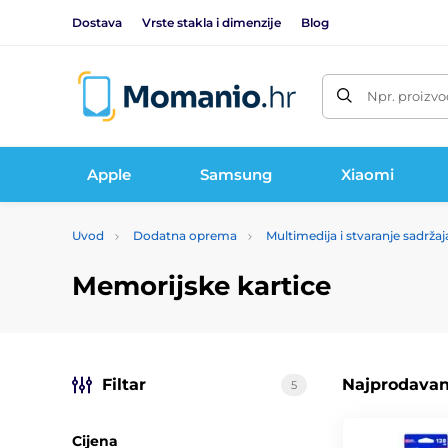
Dostava
Vrste stakla i dimenzije
Blog
Npr. proizvo
Apple
Samsung
Xiaomi
Uvod
Dodatna oprema
Multimedija i stvaranje sadržaj
Memorijske kartice
Filtar
Najprodavani
5
Cijena