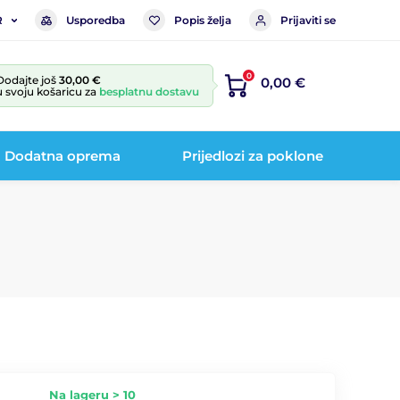
Usporedba
Popis želja
Prijaviti se
R
0
Dodajte još
30,00 €
0,00 €
u svoju košaricu za
besplatnu dostavu
Dodatna oprema
Prijedlozi za poklone
Na lageru > 10