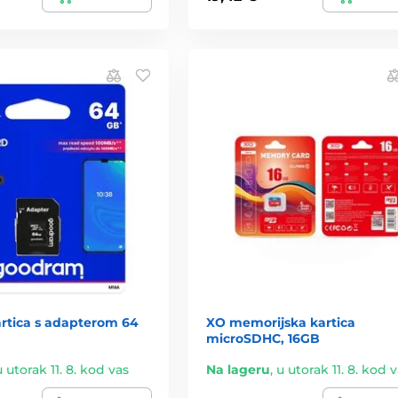
artica s adapterom 64
XO memorijska kartica
microSDHC, 16GB
u utorak 11. 8. kod vas
Na lageru
,
u utorak 11. 8. kod 