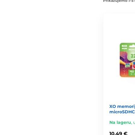
Prikazujemo 1-5 
XO memorij
microSDHC
Na lageru
,
10,49 €