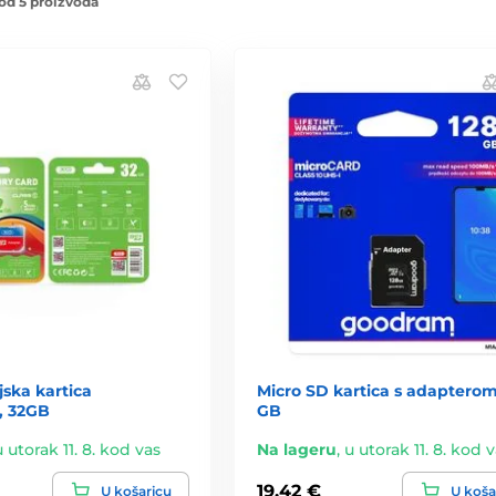
od 5 proizvoda
ska kartica
Micro SD kartica s adapterom
, 32GB
GB
u utorak 11. 8. kod vas
Na lageru
,
u utorak 11. 8. kod 
19,42 €
U košaricu
U koša