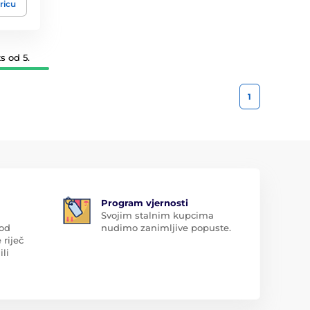
ricu
s od 5.
1
Program vjernosti
Svojim stalnim kupcima
 od
nudimo zanimljive popuste.
 riječ
ili