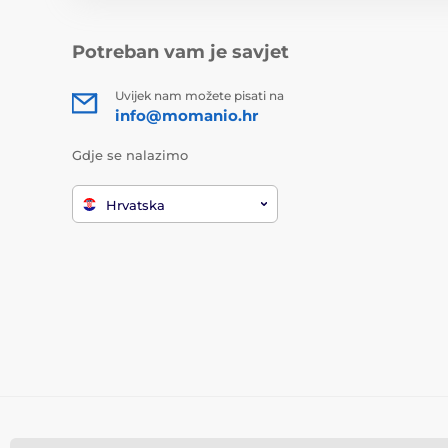
Potreban vam je savjet
Uvijek nam možete pisati na
info@momanio.hr
Gdje se nalazimo
Hrvatska