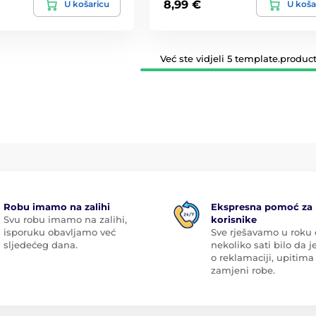
8,99 €
U košaricu
U koša
Već ste vidjeli 5 template.product
Robu imamo na zalihi
Ekspresna pomoć za
Svu robu imamo na zalihi,
korisnike
isporuku obavljamo već
Sve rješavamo u roku
sljedećeg dana.
nekoliko sati bilo da je
o reklamaciji, upitima 
zamjeni robe.