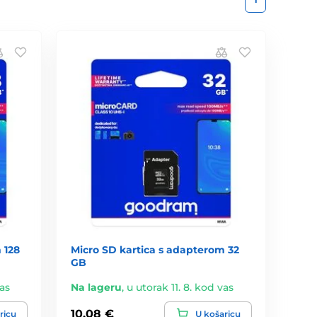
 128
Micro SD kartica s adapterom 32
GB
vas
Na lageru
,
u utorak 11. 8. kod vas
10,08 €
ricu
U košaricu