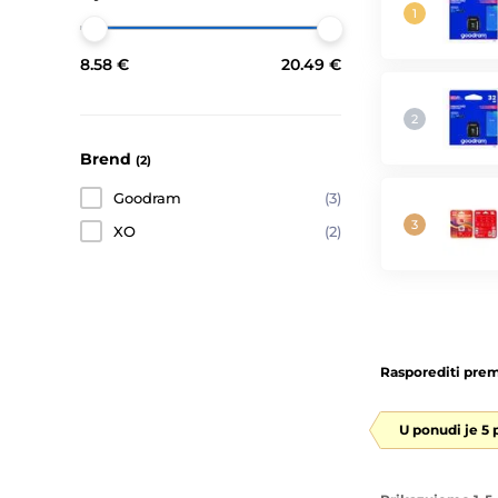
8.58 €
20.49 €
Brend
(2)
Goodram
(3)
XO
(2)
Rasporediti prem
U ponudi je 5 