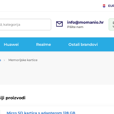
EU
info@momanio.hr
d, kategorija
Pišite nam
Huawei
Realme
Ostali brandovi
a
Memorijske kartice
ji proizvodi
Micro SD kartica s adapterom 128 GB