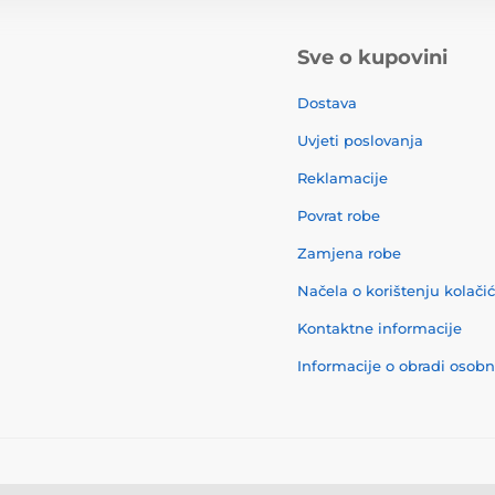
Sve o kupovini
Dostava
Uvjeti poslovanja
Reklamacije
Povrat robe
Zamjena robe
Načela o korištenju kolači
Kontaktne informacije
Informacije o obradi osob
© 2026 momanio.hr ⦁ E-trgovinu izradila
SIMPLIA.cz