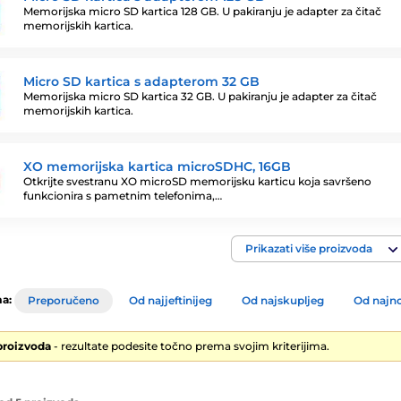
Memorijska micro SD kartica 128 GB. U pakiranju je adapter za čitač
memorijskih kartica.
Micro SD kartica s adapterom 32 GB
Memorijska micro SD kartica 32 GB. U pakiranju je adapter za čitač
memorijskih kartica.
XO memorijska kartica microSDHC, 16GB
Otkrijte svestranu XO microSD memorijsku karticu koja savršeno
funkcionira s pametnim telefonima,…
Prikazati više proizvoda
a:
Preporučeno
Od najjeftinijeg
Od najskupljeg
Od najno
proizvoda
- rezultate podesite točno prema svojim kriterijima.