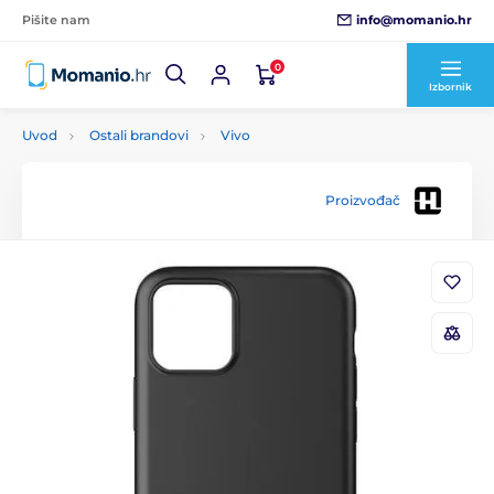
info@momanio.hr
Pišite nam
0
Izbornik
Uvod
Ostali brandovi
Vivo
Proizvođač