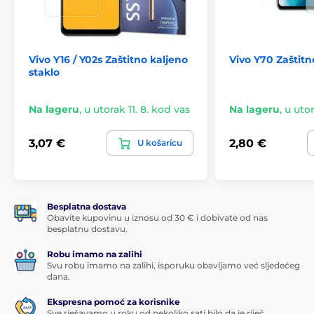
s bilo kojim tonom. Maska dostupna u ovim bojama
savršeno odgovara trenutnim uređajima.
Vivo Y16 / Y02s Zaštitno kaljeno
Vivo Y70 Zaštitn
staklo
Na lageru
,
u utorak 11. 8. kod vas
Na lageru
,
u utor
3,07 €
2,80 €
U košaricu
Besplatna dostava
Obavite kupovinu u iznosu od 30 € i dobivate od nas
besplatnu dostavu.
Robu imamo na zalihi
Svu robu imamo na zalihi, isporuku obavljamo već sljedećeg
dana.
Ekspresna pomoć za korisnike
Sve rješavamo u roku od nekoliko sati bilo da je riječ