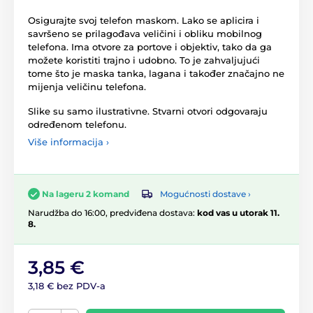
Osigurajte svoj telefon maskom. Lako se aplicira i
savršeno se prilagođava veličini i obliku mobilnog
telefona. Ima otvore za portove i objektiv, tako da ga
možete koristiti trajno i udobno. To je zahvaljujući
tome što je maska tanka, lagana i također značajno ne
mijenja veličinu telefona.
Slike su samo ilustrativne. Stvarni otvori odgovaraju
određenom telefonu.
Više informacija ›
Mogućnosti dostave ›
Na lageru 2 komand
Narudžba do 16:00, predviđena dostava:
kod vas u utorak 11.
8.
3,85 €
3,18 € bez PDV-a