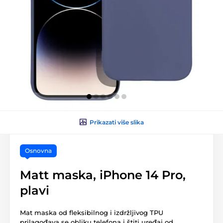
Prikazati više slika
Osnovna
Matt maska, iPhone 14 Pro,
plavi
Mat maska od fleksibilnog i izdržljivog TPU
prilagođava se obliku telefona i štiti uređaj od