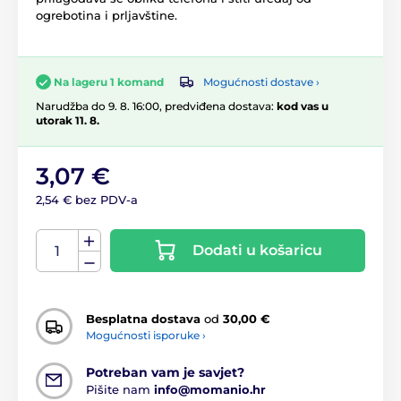
ogrebotina i prljavštine.
Mogućnosti dostave ›
Na lageru 1 komand
Narudžba do 9. 8. 16:00, predviđena dostava:
kod vas u
utorak 11. 8.
3,07 €
2,54 € bez PDV-a
Dodati u košaricu
Besplatna dostava
od
30,00 €
Mogućnosti isporuke ›
Potreban vam je savjet?
Pišite nam
info@momanio.hr