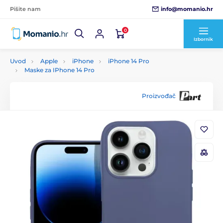
info@momanio.hr
Pišite nam
0
Izbornik
Uvod
Apple
iPhone
iPhone 14 Pro
Maske za IPhone 14 Pro
Proizvođač