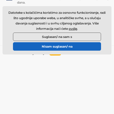
dana.
Ekspresna pomoć za korisnike
Datoteke s kolačićima koristimo za osnovno funkcioniranje, radi
Sve rješavamo u roku od nekoliko sati bilo da je riječ
što ugodnije uporabe weba, u analitičke svrhe, a u slučaju
o reklamaciji, upitima ili zamjeni robe.
davanja suglasnosti i u svrhu ciljanog oglašavanja. Više
informacija naći ćete
ovdje
.
Program vjernosti
Svojim stalnim kupcima nudimo zanimljive popuste.
Suglasan/-na sam s
Nisam suglasan/-na
Potreban vam je savjet
offline
Usluge za kupce su na raspolaganju
info@momanio.hr
Gdje se nalazimo
Hrvatska
Sve o kupovini