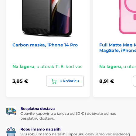
Carbon maska, iPhone 14 Pro
Full Matte Mag 
MagSafe, iPhone
Na lageru
,
u utorak 11. 8. kod vas
Na lageru
,
u utor
3,85 €
8,91 €
U košaricu
Besplatna dostava
Obavite kupovinu u iznosu od 30 € i dobivate od nas
besplatnu dostavu.
Robu imamo na zalihi
Svu robu imamo na zalihi, isporuku obavljamo već sljedećeg