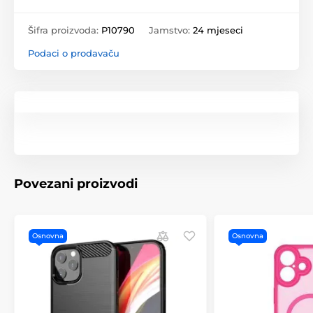
Šifra proizvoda:
P10790
Jamstvo:
24 mjeseci
Podaci o prodavaču
Povezani proizvodi
Osnovna
Osnovna