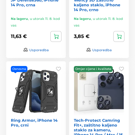
14 Pro, crna
kaljeno staklo, iPhone
14 Pro, crno
Na lageru
,
u utorak 11. 8. kod
Na lageru
,
u utorak 11. 8. kod
vas
vas
11,63 €
3,85 €
Usporedba
Usporedba
Osnovna
Omjer cijene i kvalitete
Ring Armor, iPhone 14
Tech-Protect Camring
Pro, crni
Fit+, zaštitno kaljeno
staklo za kameru,
iPhone 14 Pro / Max / 15