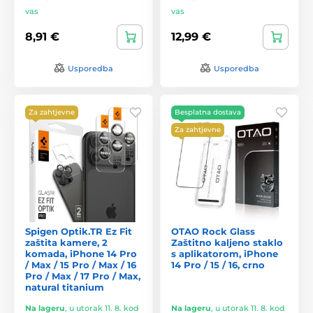
vas
vas
8,91 €
12,99 €
Usporedba
Usporedba
Za zahtjevne
Besplatna dostava
Za zahtjevne
Spigen Optik.TR Ez Fit
OTAO Rock Glass
zaštita kamere, 2
Zaštitno kaljeno staklo
komada, iPhone 14 Pro
s aplikatorom, iPhone
/ Max / 15 Pro / Max / 16
14 Pro / 15 / 16, crno
Pro / Max / 17 Pro / Max,
natural titanium
Na lageru
,
u utorak 11. 8. kod
Na lageru
,
u utorak 11. 8. kod