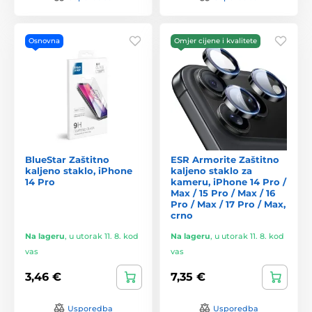
Osnovna
Omjer cijene i kvalitete
BlueStar Zaštitno
ESR Armorite Zaštitno
kaljeno staklo, iPhone
kaljeno staklo za
14 Pro
kameru, iPhone 14 Pro /
Max / 15 Pro / Max / 16
Pro / Max / 17 Pro / Max,
crno
Na lageru
,
u utorak 11. 8. kod
Na lageru
,
u utorak 11. 8. kod
vas
vas
3,46 €
7,35 €
Usporedba
Usporedba