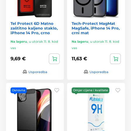
Tel Protect 6D Matno
Tech-Protect MagMat
zaštitno kaljeno staklo,
MagSafe, iPhone 14 Pro,
iPhone 14 Pro, crno
crni mat
Na lageru
,
u utorak 11. 8. kod
Na lageru
,
u utorak 11. 8. kod
vas
vas
9,69 €
11,63 €
Usporedba
Usporedba
Osnovna
Omjer cijene i kvalitete