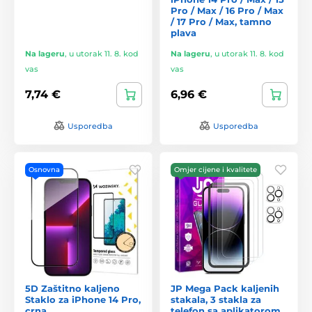
Pro / Max / 16 Pro / Max
/ 17 Pro / Max, tamno
plava
Na lageru
,
u utorak 11. 8. kod
Na lageru
,
u utorak 11. 8. kod
vas
vas
7,74 €
6,96 €
Usporedba
Usporedba
Osnovna
Omjer cijene i kvalitete
5D Zaštitno kaljeno
JP Mega Pack kaljenih
Staklo za iPhone 14 Pro,
stakala, 3 stakla za
crna
telefon sa aplikatorom