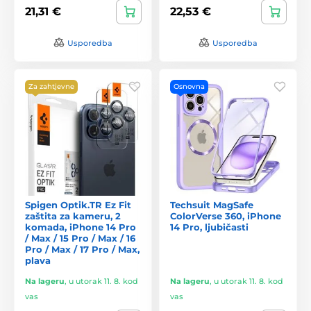
21,31 €
22,53 €
Usporedba
Usporedba
Za zahtjevne
Osnovna
Spigen Optik.TR Ez Fit
Techsuit MagSafe
zaštita za kameru, 2
ColorVerse 360, iPhone
komada, iPhone 14 Pro
14 Pro, ljubičasti
/ Max / 15 Pro / Max / 16
Pro / Max / 17 Pro / Max,
plava
Na lageru
,
u utorak 11. 8. kod
Na lageru
,
u utorak 11. 8. kod
vas
vas