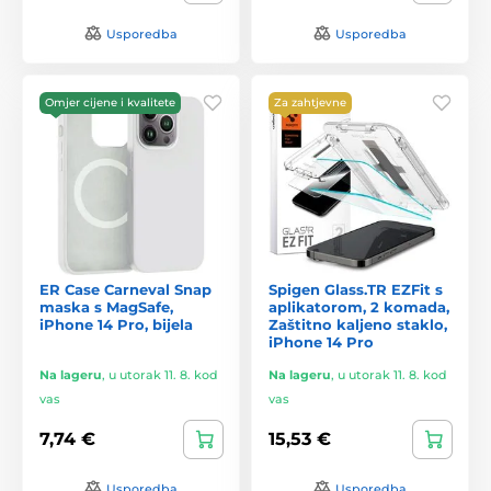
Usporedba
Usporedba
Omjer cijene i kvalitete
Za zahtjevne
ER Case Carneval Snap
Spigen Glass.TR EZFit s
maska s MagSafe,
aplikatorom, 2 komada,
iPhone 14 Pro, bijela
Zaštitno kaljeno staklo,
iPhone 14 Pro
Na lageru
,
u utorak 11. 8. kod
Na lageru
,
u utorak 11. 8. kod
vas
vas
7,74 €
15,53 €
Usporedba
Usporedba