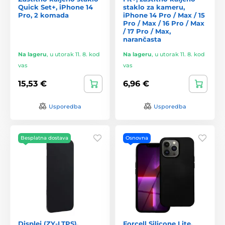
Quick Set+, iPhone 14
staklo za kameru,
Pro, 2 komada
iPhone 14 Pro / Max / 15
Pro / Max / 16 Pro / Max
/ 17 Pro / Max,
narančasta
Na lageru
,
u utorak 11. 8. kod
Na lageru
,
u utorak 11. 8. kod
vas
vas
15,53 €
6,96 €
Usporedba
Usporedba
Besplatna dostava
Osnovna
Displej (ZY-LTPS),
Forcell Silicone Lite,