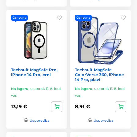
Osnovna
Osnovna
Techsuit MagSafe Pro,
Techsuit MagSafe
iPhone 14 Pro, crni
ColorVerse 360, iPhone
14 Pro, plavi
Na lageru
,
u utorak 11. 8. kod
Na lageru
,
u utorak 11. 8. kod
vas
vas
13,19 €
8,91 €
Usporedba
Usporedba