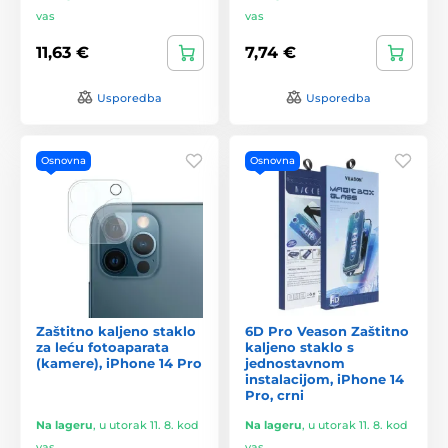
vas
vas
11,63 €
7,74 €
Usporedba
Usporedba
Osnovna
Osnovna
Zaštitno kaljeno staklo
6D Pro Veason Zaštitno
za leću fotoaparata
kaljeno staklo s
(kamere), iPhone 14 Pro
jednostavnom
instalacijom, iPhone 14
Pro, crni
Na lageru
,
u utorak 11. 8. kod
Na lageru
,
u utorak 11. 8. kod
vas
vas