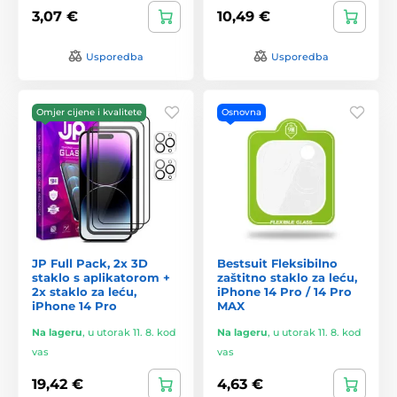
3,07 €
10,49 €
Usporedba
Usporedba
Omjer cijene i kvalitete
Osnovna
JP Full Pack, 2x 3D
Bestsuit Fleksibilno
staklo s aplikatorom +
zaštitno staklo za leću,
2x staklo za leću,
iPhone 14 Pro / 14 Pro
iPhone 14 Pro
MAX
Na lageru
,
u utorak 11. 8. kod
Na lageru
,
u utorak 11. 8. kod
vas
vas
19,42 €
4,63 €