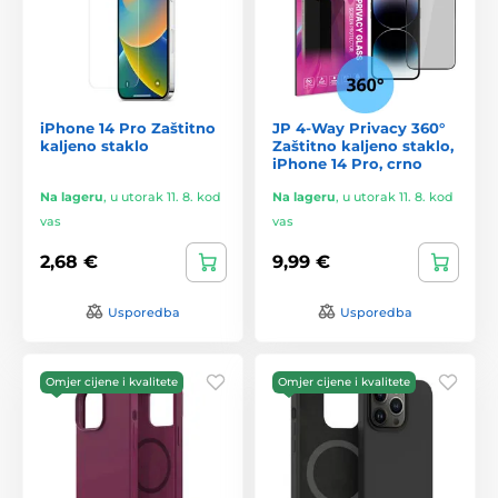
iPhone 14 Pro Zaštitno
JP 4-Way Privacy 360°
kaljeno staklo
Zaštitno kaljeno staklo,
iPhone 14 Pro, crno
Na lageru
,
u utorak 11. 8. kod
Na lageru
,
u utorak 11. 8. kod
vas
vas
2,68 €
9,99 €
Usporedba
Usporedba
Omjer cijene i kvalitete
Omjer cijene i kvalitete