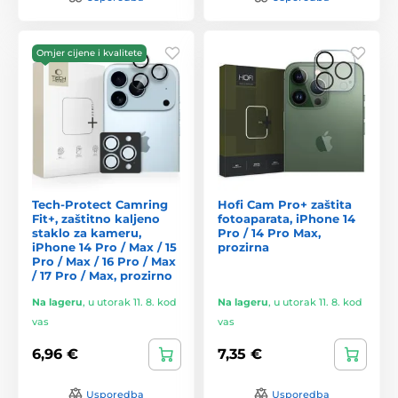
Omjer cijene i kvalitete
Tech-Protect Camring
Hofi Cam Pro+ zaštita
Fit+, zaštitno kaljeno
fotoaparata, iPhone 14
staklo za kameru,
Pro / 14 Pro Max,
iPhone 14 Pro / Max / 15
prozirna
Pro / Max / 16 Pro / Max
/ 17 Pro / Max, prozirno
Na lageru
,
u utorak 11. 8. kod
Na lageru
,
u utorak 11. 8. kod
vas
vas
6,96 €
7,35 €
Usporedba
Usporedba