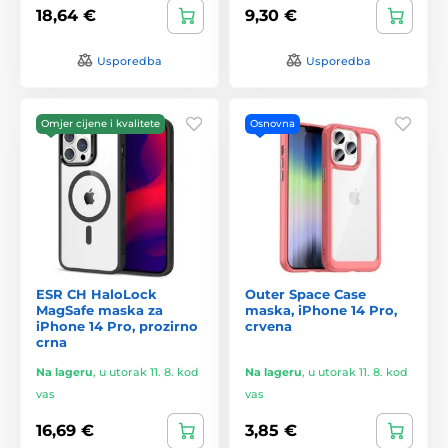
18,64 €
9,30 €
Usporedba
Usporedba
Omjer cijene i kvalitete
Osnovna
ESR CH HaloLock
Outer Space Case
MagSafe maska za
maska, iPhone 14 Pro,
iPhone 14 Pro, prozirno
crvena
crna
Na lageru
,
u utorak 11. 8. kod
Na lageru
,
u utorak 11. 8. kod
vas
vas
16,69 €
3,85 €