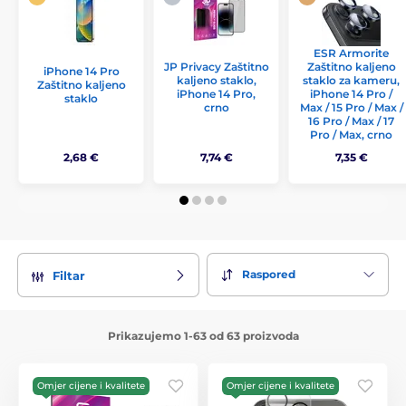
ESR Armorite
JP Privacy Zaštitno
Zaštitno kaljeno
iPhone 14 Pro
kaljeno staklo,
staklo za kameru,
Zaštitno kaljeno
iPhone 14 Pro,
iPhone 14 Pro /
staklo
crno
Max / 15 Pro / Max /
16 Pro / Max / 17
Pro / Max, crno
2,68 €
7,74 €
7,35 €
Raspored
Filtar
Prikazujemo 1-63 od 63 proizvoda
Omjer cijene i kvalitete
Omjer cijene i kvalitete