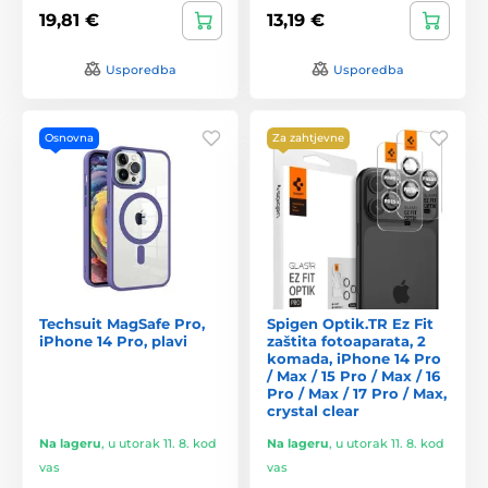
19,81 €
13,19 €
Usporedba
Usporedba
Osnovna
Za zahtjevne
Techsuit MagSafe Pro,
Spigen Optik.TR Ez Fit
iPhone 14 Pro, plavi
zaštita fotoaparata, 2
komada, iPhone 14 Pro
/ Max / 15 Pro / Max / 16
Pro / Max / 17 Pro / Max,
crystal clear
Na lageru
,
u utorak 11. 8. kod
Na lageru
,
u utorak 11. 8. kod
vas
vas