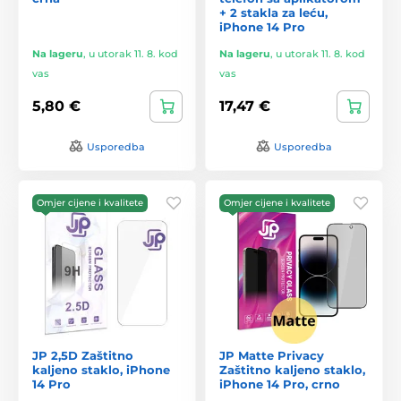
+ 2 stakla za leću,
iPhone 14 Pro
Na lageru
,
u utorak 11. 8. kod
Na lageru
,
u utorak 11. 8. kod
vas
vas
5,80 €
17,47 €
Usporedba
Usporedba
Omjer cijene i kvalitete
Omjer cijene i kvalitete
JP 2,5D Zaštitno
JP Matte Privacy
kaljeno staklo, iPhone
Zaštitno kaljeno staklo,
14 Pro
iPhone 14 Pro, crno