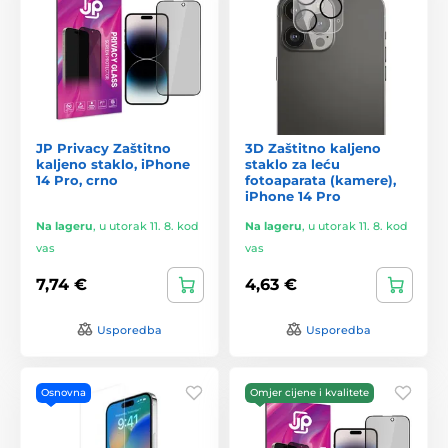
JP Privacy Zaštitno
3D Zaštitno kaljeno
kaljeno staklo, iPhone
staklo za leću
14 Pro, crno
fotoaparata (kamere),
iPhone 14 Pro
Na lageru
,
u utorak 11. 8. kod
Na lageru
,
u utorak 11. 8. kod
vas
vas
7,74 €
4,63 €
Usporedba
Usporedba
Osnovna
Omjer cijene i kvalitete