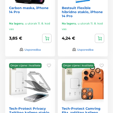
Carbon maska, iPhone
Bestsuit Flexible
14 Pro
hibridno staklo, iPhone
14 Pro
Na lageru
,
u utorak 11. 8. kod
Na lageru
,
u utorak 11. 8. kod
vas
vas
3,85 €
4,24 €
Usporedba
Usporedba
Omjer cijene i kvalitete
Omjer cijene i kvalitete
Tech-Protect Privacy
Tech-Protect Camring
Zaštitno kaljeno staklo
Fit+, zaštitno kaljeno