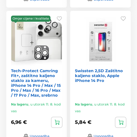
Omjer cijene i kvalitete
Tech-Protect Camring
Swissten 2,5D Zaštitno
Fit+, zaštitno kaljeno
kaljeno staklo, Apple
staklo za kameru,
iPhone 14 Pro
iPhone 14 Pro / Max / 15
Pro / Max / 16 Pro / Max
/ 17 Pro / Max, srebrno
Na lageru
,
u utorak 11. 8. kod
Na lageru
,
u utorak 11. 8. kod
vas
vas
6,96 €
5,84 €
Usporedba
Usporedba