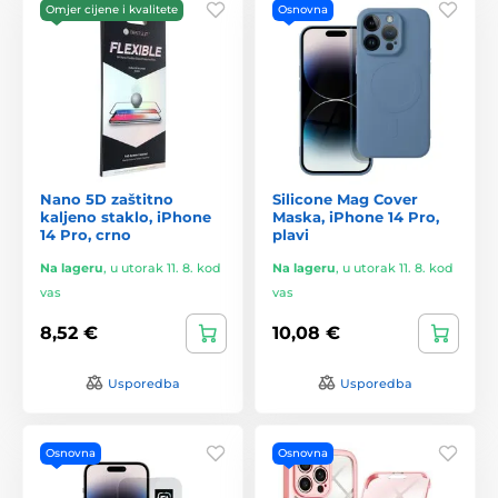
Omjer cijene i kvalitete
Osnovna
Nano 5D zaštitno
Silicone Mag Cover
kaljeno staklo, iPhone
Maska, iPhone 14 Pro,
14 Pro, crno
plavi
Na lageru
,
u utorak 11. 8. kod
Na lageru
,
u utorak 11. 8. kod
vas
vas
8,52 €
10,08 €
Usporedba
Usporedba
Osnovna
Osnovna