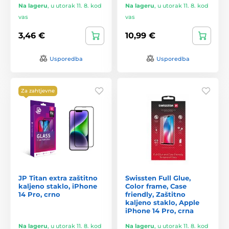
Na lageru
,
u utorak 11. 8. kod
Na lageru
,
u utorak 11. 8. kod
vas
vas
3,46 €
10,99 €
Usporedba
Usporedba
Za zahtjevne
JP Titan extra zaštitno
Swissten Full Glue,
kaljeno staklo, iPhone
Color frame, Case
14 Pro, crno
friendly, Zaštitno
kaljeno staklo, Apple
iPhone 14 Pro, crna
Na lageru
,
u utorak 11. 8. kod
Na lageru
,
u utorak 11. 8. kod