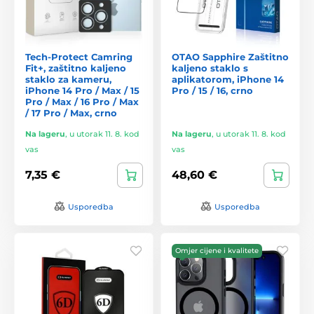
Tech-Protect Camring
OTAO Sapphire Zaštitno
Fit+, zaštitno kaljeno
kaljeno staklo s
staklo za kameru,
aplikatorom, iPhone 14
iPhone 14 Pro / Max / 15
Pro / 15 / 16, crno
Pro / Max / 16 Pro / Max
/ 17 Pro / Max, crno
Na lageru
,
u utorak 11. 8. kod
Na lageru
,
u utorak 11. 8. kod
vas
vas
7,35 €
48,60 €
Usporedba
Usporedba
Omjer cijene i kvalitete