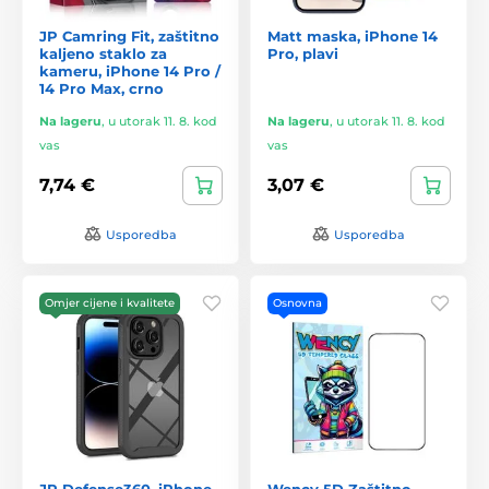
JP Camring Fit, zaštitno
Matt maska, iPhone 14
kaljeno staklo za
Pro, plavi
kameru, iPhone 14 Pro /
14 Pro Max, crno
Na lageru
,
u utorak 11. 8. kod
Na lageru
,
u utorak 11. 8. kod
vas
vas
7,74 €
3,07 €
Usporedba
Usporedba
Omjer cijene i kvalitete
Osnovna
JP Defense360, iPhone
Wency 5D Zaštitno