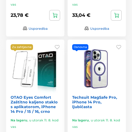
vas
vas
23,78 €
33,04 €
Usporedba
Usporedba
Za zahtjevne
Osnovna
OTAO Eyes Comfort
Techsuit MagSafe Pro,
Zaštitno kaljeno staklo
iPhone 14 Pro,
s aplikatorom, iPhone
ljubičasta
14 Pro / 15 / 16, crno
Na lageru
,
u utorak 11. 8. kod
Na lageru
,
u utorak 11. 8. kod
vas
vas