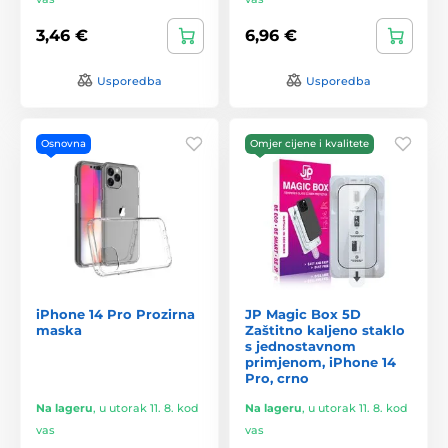
3,46 €
6,96 €
Usporedba
Usporedba
Osnovna
Omjer cijene i kvalitete
iPhone 14 Pro Prozirna
JP Magic Box 5D
maska
Zaštitno kaljeno staklo
s jednostavnom
primjenom, iPhone 14
Pro, crno
Na lageru
,
u utorak 11. 8. kod
Na lageru
,
u utorak 11. 8. kod
vas
vas