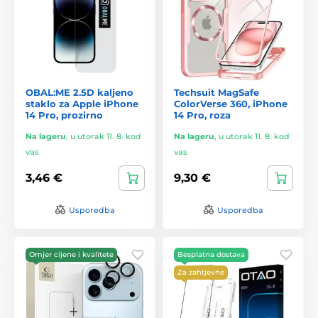
OBAL:ME 2.5D kaljeno
Techsuit MagSafe
staklo za Apple iPhone
ColorVerse 360, iPhone
14 Pro, prozirno
14 Pro, roza
Na lageru
,
u utorak 11. 8. kod
Na lageru
,
u utorak 11. 8. kod
vas
vas
3,46 €
9,30 €
Usporedba
Usporedba
Omjer cijene i kvalitete
Besplatna dostava
Za zahtjevne