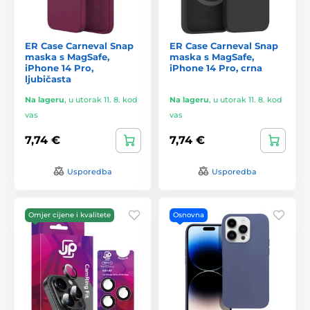
ER Case Carneval Snap
ER Case Carneval Snap
maska s MagSafe,
maska s MagSafe,
iPhone 14 Pro,
iPhone 14 Pro, crna
ljubičasta
Na lageru
,
u utorak 11. 8. kod
Na lageru
,
u utorak 11. 8. kod
vas
vas
7,74 €
7,74 €
Usporedba
Usporedba
Omjer cijene i kvalitete
Osnovna