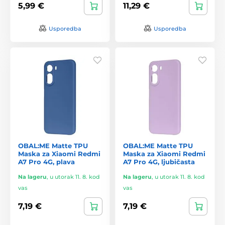
5,99 €
11,29 €
Usporedba
Usporedba
OBAL:ME Matte TPU
OBAL:ME Matte TPU
Maska za Xiaomi Redmi
Maska za Xiaomi Redmi
A7 Pro 4G, plava
A7 Pro 4G, ljubičasta
Na lageru
,
u utorak 11. 8. kod
Na lageru
,
u utorak 11. 8. kod
vas
vas
7,19 €
7,19 €