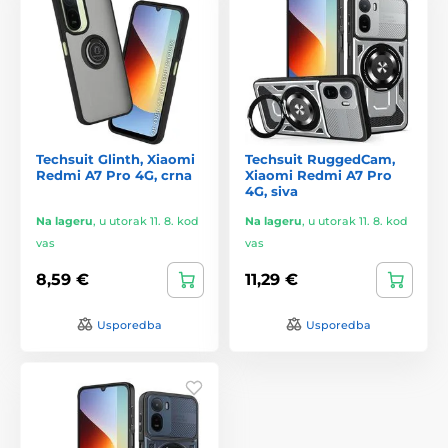
Techsuit Glinth, Xiaomi
Techsuit RuggedCam,
Redmi A7 Pro 4G, crna
Xiaomi Redmi A7 Pro
4G, siva
Na lageru
,
u utorak 11. 8. kod
Na lageru
,
u utorak 11. 8. kod
vas
vas
8,59 €
11,29 €
Usporedba
Usporedba