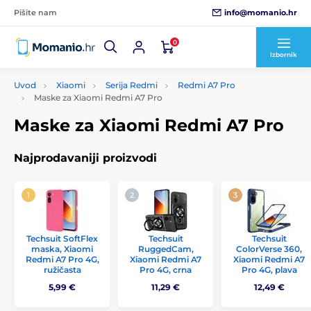
info@momanio.hr
Pišite nam
0
Izbornik
Uvod
Xiaomi
Serija Redmi
Redmi A7 Pro
Maske za Xiaomi Redmi A7 Pro
Maske za Xiaomi Redmi A7 Pro
Najprodavaniji proizvodi
Techsuit SoftFlex
Techsuit
Techsuit
maska, Xiaomi
RuggedCam,
ColorVerse 360,
Redmi A7 Pro 4G,
Xiaomi Redmi A7
Xiaomi Redmi A7
ružičasta
Pro 4G, crna
Pro 4G, plava
5,99 €
11,29 €
12,49 €