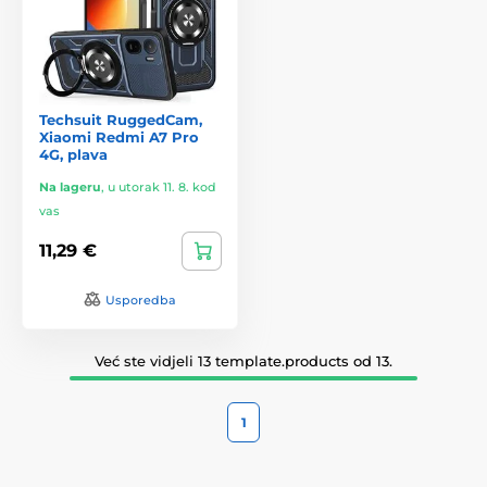
Techsuit RuggedCam,
Xiaomi Redmi A7 Pro
4G, plava
Na lageru
,
u utorak 11. 8. kod
vas
11,29 €
Usporedba
Već ste vidjeli 13 template.products od 13.
1