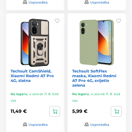
Usporedba
Usporedba
Techsuit CamShield,
Techsuit SoftFlex
Xiaomi Redmi A7 Pro
maska, Xiaomi Redmi
4G, zlatna
A7 Pro 4G, svijetlo
zelena
Na lageru
,
u utorak 11. 8. kod
Na lageru
,
u utorak 11. 8. kod
vas
vas
11,49 €
5,99 €
Usporedba
Usporedba