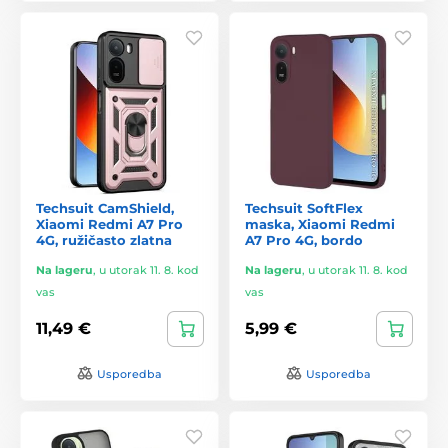
Techsuit CamShield,
Techsuit SoftFlex
Xiaomi Redmi A7 Pro
maska, Xiaomi Redmi
4G, ružičasto zlatna
A7 Pro 4G, bordo
Na lageru
,
u utorak 11. 8. kod
Na lageru
,
u utorak 11. 8. kod
vas
vas
11,49 €
5,99 €
Usporedba
Usporedba