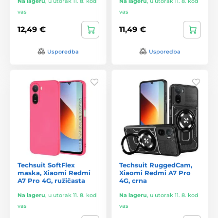
Na lageru
,
u utorak 11. 8. kod
Na lageru
,
u utorak 11. 8. kod
vas
vas
12,49 €
11,49 €
Usporedba
Usporedba
Techsuit SoftFlex
Techsuit RuggedCam,
maska, Xiaomi Redmi
Xiaomi Redmi A7 Pro
A7 Pro 4G, ružičasta
4G, crna
Na lageru
,
u utorak 11. 8. kod
Na lageru
,
u utorak 11. 8. kod
vas
vas