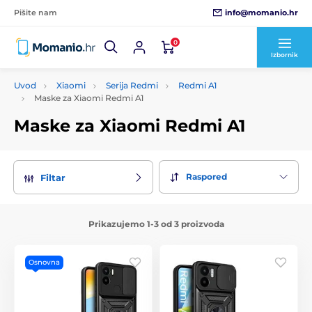
info@momanio.hr
Pišite nam
0
Izbornik
Uvod
Xiaomi
Serija Redmi
Redmi A1
Maske za Xiaomi Redmi A1
Maske za Xiaomi Redmi A1
Raspored
Filtar
Prikazujemo 1-3 od 3 proizvoda
Osnovna