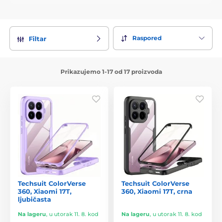
Raspored
Filtar
Prikazujemo 1-17 od 17 proizvoda
Techsuit ColorVerse
Techsuit ColorVerse
360, Xiaomi 17T,
360, Xiaomi 17T, crna
ljubičasta
Na lageru
,
u utorak 11. 8. kod
Na lageru
,
u utorak 11. 8. kod