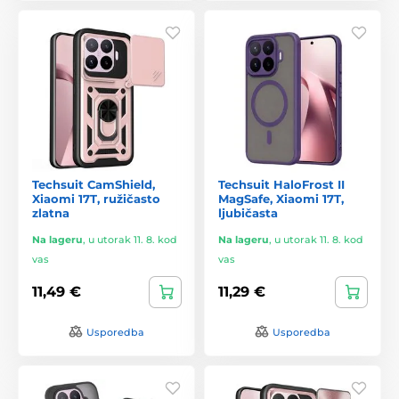
Techsuit CamShield,
Techsuit HaloFrost II
Xiaomi 17T, ružičasto
MagSafe, Xiaomi 17T,
zlatna
ljubičasta
Na lageru
,
u utorak 11. 8. kod
Na lageru
,
u utorak 11. 8. kod
vas
vas
11,49 €
11,29 €
Usporedba
Usporedba