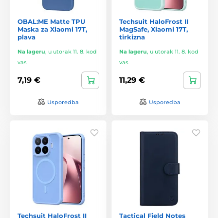
OBAL:ME Matte TPU
Techsuit HaloFrost II
Maska za Xiaomi 17T,
MagSafe, Xiaomi 17T,
plava
tirkizna
Na lageru
,
u utorak 11. 8. kod
Na lageru
,
u utorak 11. 8. kod
vas
vas
7,19 €
11,29 €
Usporedba
Usporedba
Techsuit HaloFrost II
Tactical Field Notes