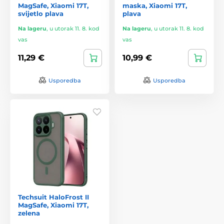
MagSafe, Xiaomi 17T,
maska, Xiaomi 17T,
svijetlo plava
plava
Na lageru
,
u utorak 11. 8. kod
Na lageru
,
u utorak 11. 8. kod
vas
vas
11,29 €
10,99 €
Usporedba
Usporedba
Techsuit HaloFrost II
MagSafe, Xiaomi 17T,
zelena