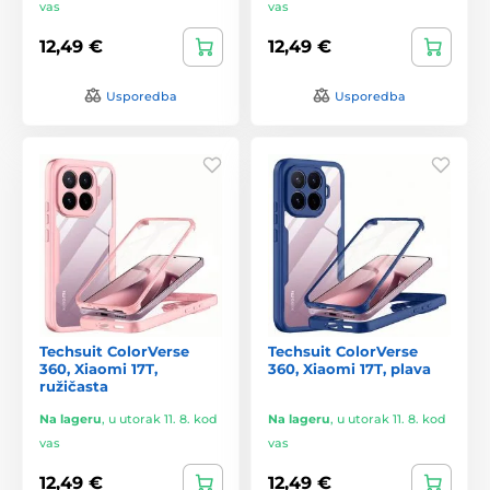
vas
vas
12,49 €
12,49 €
Usporedba
Usporedba
Techsuit ColorVerse
Techsuit ColorVerse
360, Xiaomi 17T,
360, Xiaomi 17T, plava
ružičasta
Na lageru
,
u utorak 11. 8. kod
Na lageru
,
u utorak 11. 8. kod
vas
vas
12,49 €
12,49 €