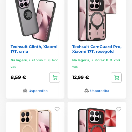
Techsuit Glinth, Xiaomi
Techsuit CamGuard Pro,
17T, crna
Xiaomi 17T, rosegold
Na lageru
,
u utorak 11. 8. kod
Na lageru
,
u utorak 11. 8. kod
vas
vas
8,59 €
12,99 €
Usporedba
Usporedba