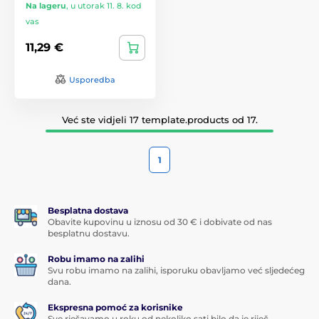
Na lageru
,
u utorak 11. 8. kod
vas
11,29 €
Usporedba
Već ste vidjeli 17 template.products od 17.
1
Besplatna dostava
Obavite kupovinu u iznosu od 30 € i dobivate od nas
besplatnu dostavu.
Robu imamo na zalihi
Svu robu imamo na zalihi, isporuku obavljamo već sljedećeg
dana.
Ekspresna pomoć za korisnike
Sve rješavamo u roku od nekoliko sati bilo da je riječ