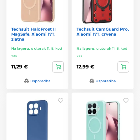
Techsuit HaloFrost II
Techsuit CamGuard Pro,
MagSafe, Xiaomi 17T,
Xiaomi 17T, crvena
zlatna
Na lageru
,
u utorak 11. 8. kod
Na lageru
,
u utorak 11. 8. kod
vas
vas
11,29 €
12,99 €
Usporedba
Usporedba