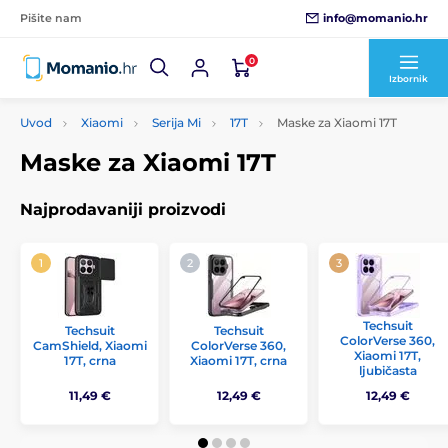
info@momanio.hr
Pišite nam
0
Izbornik
Uvod
Xiaomi
Serija Mi
17T
Maske za Xiaomi 17T
Maske za Xiaomi 17T
Najprodavaniji proizvodi
Techsuit
Techsuit
Techsuit
ColorVerse 360,
CamShield, Xiaomi
ColorVerse 360,
Xiaomi 17T,
17T, crna
Xiaomi 17T, crna
ljubičasta
11,49 €
12,49 €
12,49 €