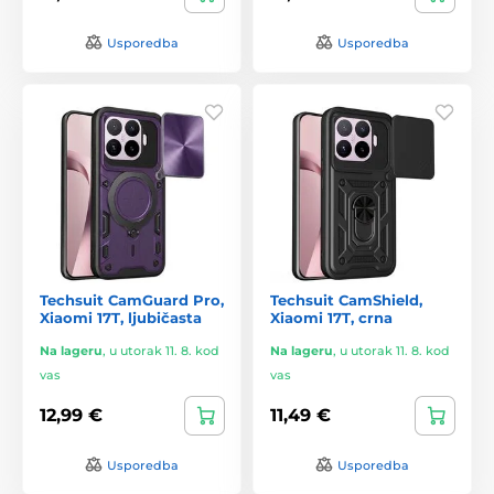
Usporedba
Usporedba
Techsuit CamGuard Pro,
Techsuit CamShield,
Xiaomi 17T, ljubičasta
Xiaomi 17T, crna
Na lageru
,
u utorak 11. 8. kod
Na lageru
,
u utorak 11. 8. kod
vas
vas
12,99 €
11,49 €
Usporedba
Usporedba