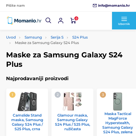
info@momanio.hr
Pišite nam
0
Izbornik
Uvod
Samsung
Serija S
S24 Plus
Maske za Samsung Galaxy S24 Plus
Maske za Samsung Galaxy S24
Plus
Najprodavaniji proizvodi
Maska Tactical
Camslide Stand
Glamour maska,
MagForce
maska, Samsung
Samsung Galaxy
Hyperstealth,
Galaxy S24 Plus /
S24 Plus / S25 Plus,
Samsung Galaxy
S25 Plus, crna
ružičasta
S24 Plus, zelena