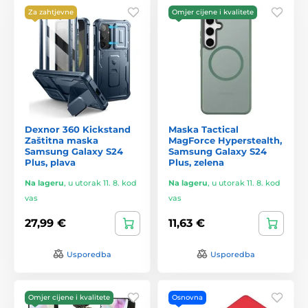
Za zahtjevne
Omjer cijene i kvalitete
Dexnor 360 Kickstand
Maska Tactical
Zaštitna maska
MagForce Hyperstealth,
Samsung Galaxy S24
Samsung Galaxy S24
Plus, plava
Plus, zelena
Na lageru
,
u utorak 11. 8. kod
Na lageru
,
u utorak 11. 8. kod
vas
vas
27,99 €
11,63 €
Usporedba
Usporedba
Omjer cijene i kvalitete
Osnovna