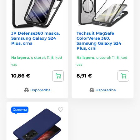
JP Defense360 maska,
Techsuit MagSafe
Samsung Galaxy S24
ColorVerse 360,
Plus, crna
Samsung Galaxy S24
Plus, crni
Na lageru
,
u utorak 11. 8. kod
Na lageru
,
u utorak 11. 8. kod
vas
vas
10,86 €
8,91 €
Usporedba
Usporedba
Osnovna