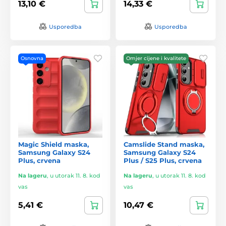
13,10 €
14,33 €
Usporedba
Usporedba
Osnovna
Omjer cijene i kvalitete
Magic Shield maska,
Camslide Stand maska,
Samsung Galaxy S24
Samsung Galaxy S24
Plus, crvena
Plus / S25 Plus, crvena
Na lageru
,
u utorak 11. 8. kod
Na lageru
,
u utorak 11. 8. kod
vas
vas
5,41 €
10,47 €