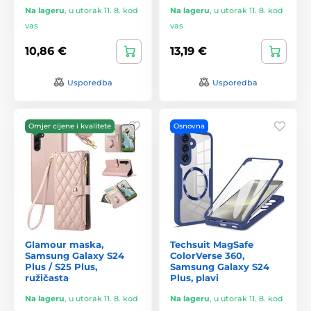
Na lageru
,
u utorak 11. 8. kod
Na lageru
,
u utorak 11. 8. kod
vas
vas
10,86 €
13,19 €
Usporedba
Usporedba
Omjer cijene i kvalitete
Osnovna
Glamour maska,
Techsuit MagSafe
Samsung Galaxy S24
ColorVerse 360,
Plus / S25 Plus,
Samsung Galaxy S24
ružičasta
Plus, plavi
Na lageru
,
u utorak 11. 8. kod
Na lageru
,
u utorak 11. 8. kod