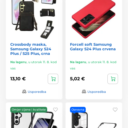
Crossbody maska,
Forcell soft Samsung
Samsung Galaxy S24
Galaxy S24 Plus crvena
Plus / S25 Plus, crna
Na lageru
,
u utorak 11. 8. kod
Na lageru
,
u utorak 11. 8. kod
vas
vas
13,10 €
5,02 €
Usporedba
Usporedba
Omjer cijene i kvalitete
Osnovna