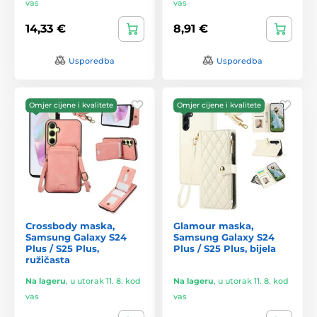
vas
vas
14,33 €
8,91 €
Usporedba
Usporedba
Omjer cijene i kvalitete
Omjer cijene i kvalitete
Crossbody maska,
Glamour maska,
Samsung Galaxy S24
Samsung Galaxy S24
Plus / S25 Plus,
Plus / S25 Plus, bijela
ružičasta
Na lageru
,
u utorak 11. 8. kod
Na lageru
,
u utorak 11. 8. kod
vas
vas