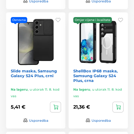
Usporedba
Usporedba
Osnovna
Omjer cijene i kvalitete
Slide maska, Samsung
ShellBox IP68 maska,
Galaxy S24 Plus, crni
Samsung Galaxy S24
Plus, crna
Na lageru
,
u utorak 11. 8. kod
Na lageru
,
u utorak 11. 8. kod
vas
vas
5,41 €
21,36 €
Usporedba
Usporedba