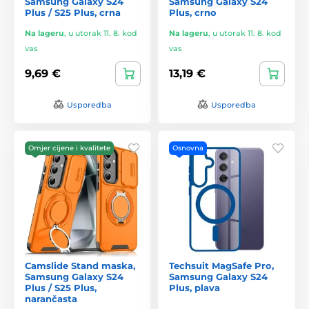
Samsung Galaxy S24
Samsung Galaxy S24
Plus / S25 Plus, crna
Plus, crno
Na lageru
,
u utorak 11. 8. kod
Na lageru
,
u utorak 11. 8. kod
vas
vas
9,69 €
13,19 €
Usporedba
Usporedba
Omjer cijene i kvalitete
Osnovna
Camslide Stand maska,
Techsuit MagSafe Pro,
Samsung Galaxy S24
Samsung Galaxy S24
Plus / S25 Plus,
Plus, plava
narančasta