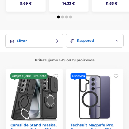
9,69 €
14,33 €
11,63 €
Raspored
Filtar
Prikazujemo 1-19 od 19 proizvoda
Omjer cijene i kvalitete
Osnovna
Camslide Stand maska,
Techsuit MagSafe Pro,