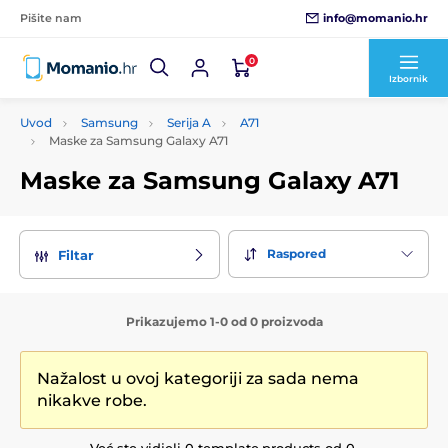
info@momanio.hr
Pišite nam
0
Izbornik
Uvod
Samsung
Serija A
A71
Maske za Samsung Galaxy A71
Maske za Samsung Galaxy A71
Raspored
Filtar
Prikazujemo 1-0 od 0 proizvoda
Nažalost u ovoj kategoriji za sada nema
nikakve robe.
Već ste vidjeli 0 template.products od 0.