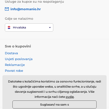
Usluge za kupce su na raspolaganju
info@momanio.hr
Gdje se nalazimo
Hrvatska
Sve o kupovini
Dostava
Uvjeti poslovanja
Reklamacije
Povrat robe
Zamjena robe
Datoteke s kolačićima koristimo za osnovno funkcioniranje, radi
Načela o korištenju kolačića
što ugodnije uporabe weba, u analitičke svrhe, a u slučaju
Kontaktne informacije
davanja suglasnosti i u svrhu ciljanog oglašavanja. Više
Informacije o obradi osobnih
informacija naći ćete
ovdje
.
podataka
Suglasan/-na sam s