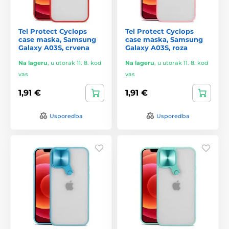
Tel Protect Cyclops
Tel Protect Cyclops
case maska, Samsung
case maska, Samsung
Galaxy A03S, crvena
Galaxy A03S, roza
Na lageru
,
u utorak 11. 8. kod
Na lageru
,
u utorak 11. 8. kod
vas
vas
1,91 €
1,91 €
Usporedba
Usporedba