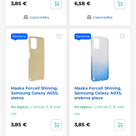
3,85 €
6,58 €
Usporedba
Usporedba
Osnovna
Osnovna
Maska Forcell Shining,
Maska Forcell Shining,
Samsung Galaxy A03S,
Samsung Galaxy A03S,
zlatna
srebrna plava
Na lageru
,
u utorak 11. 8. kod
Na lageru
,
u utorak 11. 8. kod
vas
vas
3,85 €
3,85 €