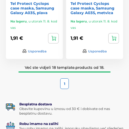
Tel Protect Cyclops
Tel Protect Cyclops
case maska, Samsung
case maska, Samsung
Galaxy A03S, plava
Galaxy A03S, metvica
Na lageru
,
u utorak 11. 8. kod
Na lageru
,
u utorak 11. 8. kod
vas
vas
1,91 €
1,91 €
Usporedba
Usporedba
Već ste vidjeli 18 template.products od 18.
1
Besplatna dostava
Obavite kupovinu u iznosu od 30 € i dobivate od nas
besplatnu dostavu.
Robu imamo na zalihi
Svu robu imamo na zalihi, isporuku obavljamo već sljedećeg