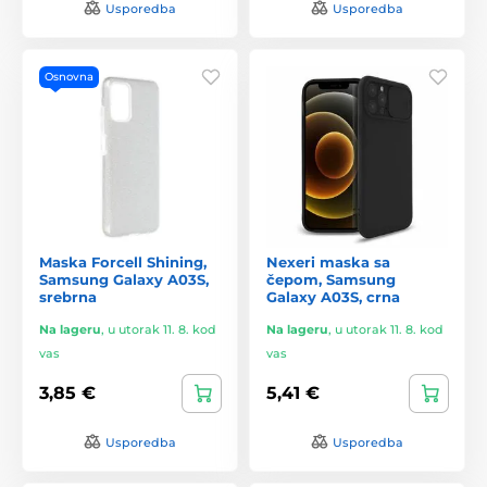
Usporedba
Usporedba
Osnovna
Maska Forcell Shining,
Nexeri maska sa
Samsung Galaxy A03S,
čepom, Samsung
srebrna
Galaxy A03S, crna
Na lageru
,
u utorak 11. 8. kod
Na lageru
,
u utorak 11. 8. kod
vas
vas
3,85 €
5,41 €
Usporedba
Usporedba