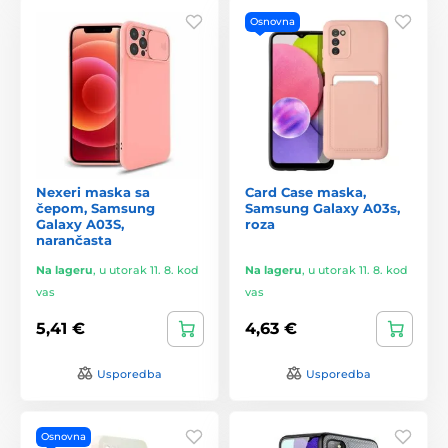
Osnovna
Nexeri maska sa
Card Case maska,
čepom, Samsung
Samsung Galaxy A03s,
Galaxy A03S,
roza
narančasta
Na lageru
,
u utorak 11. 8. kod
Na lageru
,
u utorak 11. 8. kod
vas
vas
5,41 €
4,63 €
Usporedba
Usporedba
Osnovna