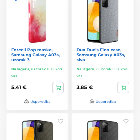
Forcell Pop maska,
Dux Ducis Fino case,
Samsung Galaxy A03s,
Samsung Galaxy A03s,
uzorak 3
siva
Na lageru
,
u utorak 11. 8. kod
Na lageru
,
u utorak 11. 8. kod
vas
vas
5,41 €
3,85 €
Usporedba
Usporedba