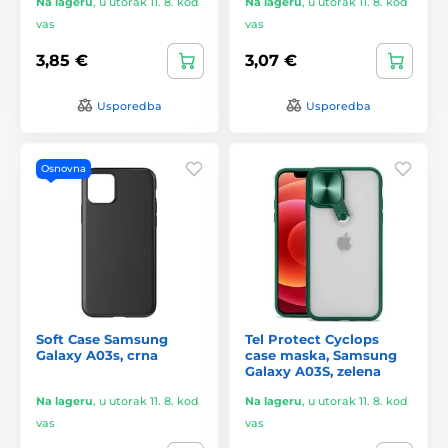
Na lageru
,
u utorak 11. 8. kod
Na lageru
,
u utorak 11. 8. kod
vas
vas
3,85 €
3,07 €
Usporedba
Usporedba
Osnovna
Soft Case Samsung
Tel Protect Cyclops
Galaxy A03s, crna
case maska, Samsung
Galaxy A03S, zelena
Na lageru
,
u utorak 11. 8. kod
Na lageru
,
u utorak 11. 8. kod
vas
vas