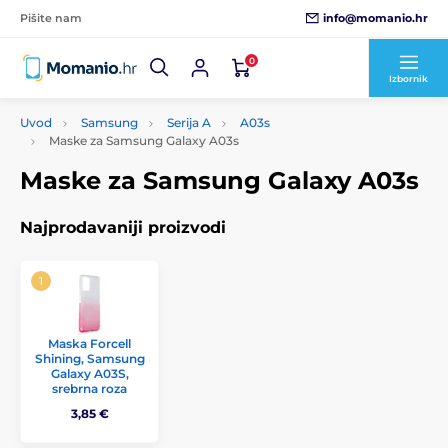
info@momanio.hr
Pišite nam
0
Izbornik
Uvod
Samsung
Serija A
A03s
Maske za Samsung Galaxy A03s
Maske za Samsung Galaxy A03s
Najprodavaniji proizvodi
Maska Forcell
Shining, Samsung
Galaxy A03S,
srebrna roza
3,85 €