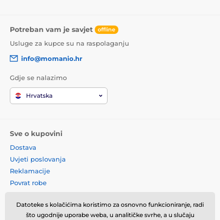
Potreban vam je savjet
offline
Usluge za kupce su na raspolaganju
info@momanio.hr
Gdje se nalazimo
Hrvatska
Sve o kupovini
Dostava
Uvjeti poslovanja
Reklamacije
Povrat robe
Zamjena robe
Datoteke s kolačićima koristimo za osnovno funkcioniranje, radi
Načela o korištenju kolačića
što ugodnije uporabe weba, u analitičke svrhe, a u slučaju
Kontaktne informacije