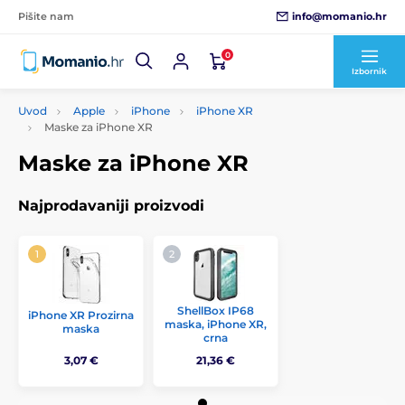
info@momanio.hr
Pišite nam
0
Izbornik
Uvod
Apple
iPhone
iPhone XR
Maske za iPhone XR
Maske za iPhone XR
Najprodavaniji proizvodi
ShellBox IP68
iPhone XR Prozirna
maska, iPhone XR,
maska
crna
3,07 €
21,36 €