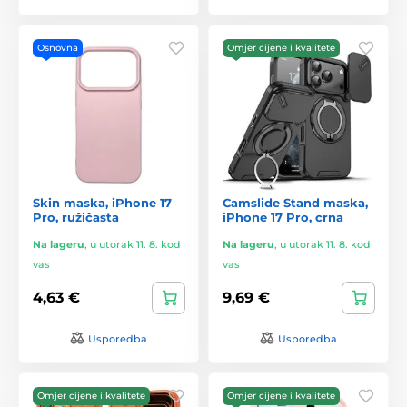
Osnovna
Omjer cijene i kvalitete
Skin maska, iPhone 17
Camslide Stand maska,
Pro, ružičasta
iPhone 17 Pro, crna
Na lageru
,
u utorak 11. 8. kod
Na lageru
,
u utorak 11. 8. kod
vas
vas
4,63 €
9,69 €
Usporedba
Usporedba
Omjer cijene i kvalitete
Omjer cijene i kvalitete