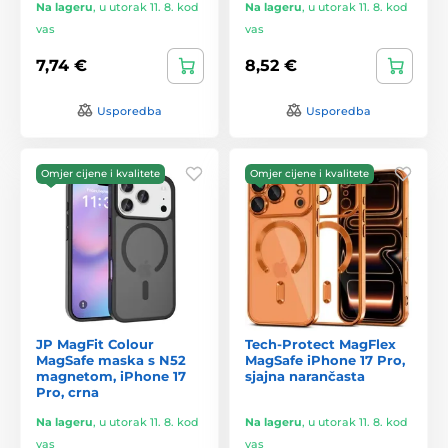
Na lageru
,
u utorak 11. 8. kod
Na lageru
,
u utorak 11. 8. kod
vas
vas
7,74 €
8,52 €
Usporedba
Usporedba
Omjer cijene i kvalitete
Omjer cijene i kvalitete
JP MagFit Colour
Tech-Protect MagFlex
MagSafe maska s N52
MagSafe iPhone 17 Pro,
magnetom, iPhone 17
sjajna narančasta
Pro, crna
Na lageru
,
u utorak 11. 8. kod
Na lageru
,
u utorak 11. 8. kod
vas
vas