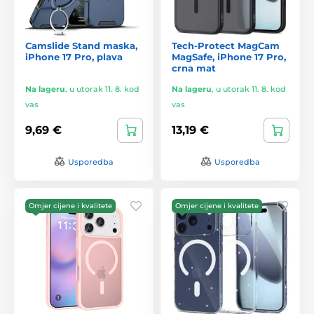
Camslide Stand maska,
Tech-Protect MagCam
iPhone 17 Pro, plava
MagSafe, iPhone 17 Pro,
crna mat
Na lageru
,
u utorak 11. 8. kod
Na lageru
,
u utorak 11. 8. kod
vas
vas
9,69 €
13,19 €
Usporedba
Usporedba
Omjer cijene i kvalitete
Omjer cijene i kvalitete