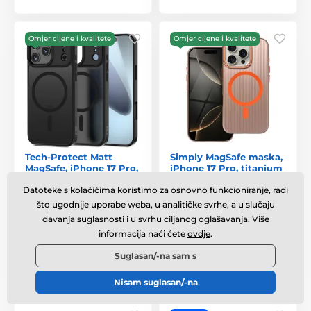
Omjer cijene i kvalitete
Omjer cijene i kvalitete
Tech-Protect Matt
Simply MagSafe maska,
MagSafe, iPhone 17 Pro,
iPhone 17 Pro, titanium
mat crna
desert
Datoteke s kolačićima koristimo za osnovno funkcioniranje, radi
Na lageru
,
u utorak 11. 8. kod
Na lageru
,
u utorak 11. 8. kod
što ugodnije uporabe weba, u analitičke svrhe, a u slučaju
vas
vas
davanja suglasnosti i u svrhu ciljanog oglašavanja. Više
informacija naći ćete
ovdje
.
8,13 €
10,08 €
Suglasan/-na sam s
Usporedba
Usporedba
Nisam suglasan/-na