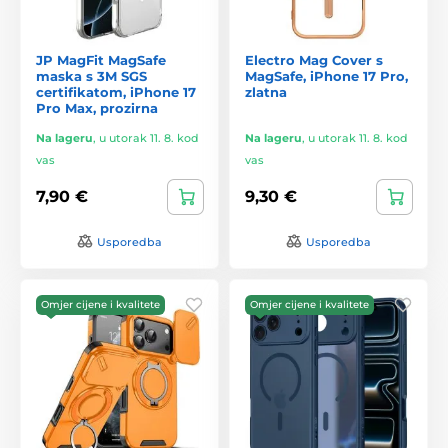
JP MagFit MagSafe
Electro Mag Cover s
maska s 3M SGS
MagSafe, iPhone 17 Pro,
certifikatom, iPhone 17
zlatna
Pro Max, prozirna
Na lageru
,
u utorak 11. 8. kod
Na lageru
,
u utorak 11. 8. kod
vas
vas
7,90 €
9,30 €
Usporedba
Usporedba
Omjer cijene i kvalitete
Omjer cijene i kvalitete