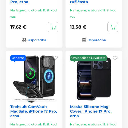
Pro, crna
ružičasta
Na lageru
,
u utorak 11. 8. kod
Na lageru
,
u utorak 11. 8. kod
vas
vas
17,62 €
13,58 €
Usporedba
Usporedba
Osnovna
Omjer cijene i kvalitete
Techsuit CamVault
Maska Silicone Mag
MagSafe, iPhone 17 Pro,
Cover, iPhone 17 Pro,
crna
crna
Na lageru
,
u utorak 11. 8. kod
Na lageru
,
u utorak 11. 8. kod