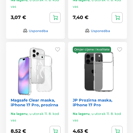
vas
vas
3,07 €
7,40 €
Usporedba
Usporedba
Omjer cijene i kvalitete
Magsafe Clear maska,
JP Prozirna maska,
iPhone 17 Pro, prozirna
iPhone 17 Pro
Na lageru
,
u utorak 11. 8. kod
Na lageru
,
u utorak 11. 8. kod
vas
vas
8,52 €
4,63 €