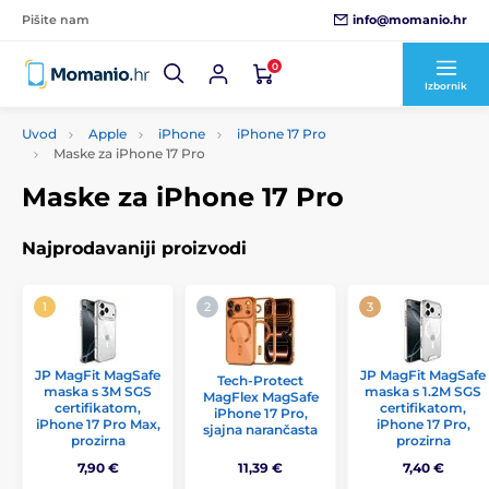
info@momanio.hr
Pišite nam
0
Izbornik
Uvod
Apple
iPhone
iPhone 17 Pro
Maske za iPhone 17 Pro
Maske za iPhone 17 Pro
Najprodavaniji proizvodi
JP MagFit MagSafe
JP MagFit MagSafe
Tech-Protect
maska s 3M SGS
maska s 1.2M SGS
MagFlex MagSafe
certifikatom,
certifikatom,
iPhone 17 Pro,
iPhone 17 Pro Max,
iPhone 17 Pro,
sjajna narančasta
prozirna
prozirna
7,90 €
11,39 €
7,40 €