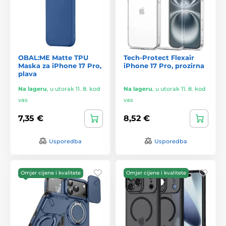
OBAL:ME Matte TPU
Tech-Protect Flexair
Maska za iPhone 17 Pro,
iPhone 17 Pro, prozirna
plava
Na lageru
,
u utorak 11. 8. kod
Na lageru
,
u utorak 11. 8. kod
vas
vas
7,35 €
8,52 €
Usporedba
Usporedba
Omjer cijene i kvalitete
Omjer cijene i kvalitete