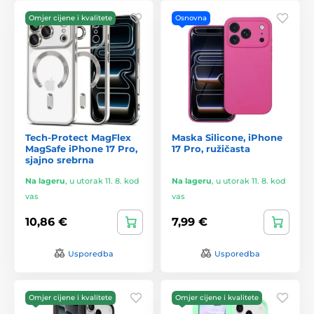
Omjer cijene i kvalitete
Osnovna
Tech-Protect MagFlex
Maska Silicone, iPhone
MagSafe iPhone 17 Pro,
17 Pro, ružičasta
sjajno srebrna
Na lageru
,
u utorak 11. 8. kod
Na lageru
,
u utorak 11. 8. kod
vas
vas
10,86 €
7,99 €
Usporedba
Usporedba
Omjer cijene i kvalitete
Omjer cijene i kvalitete