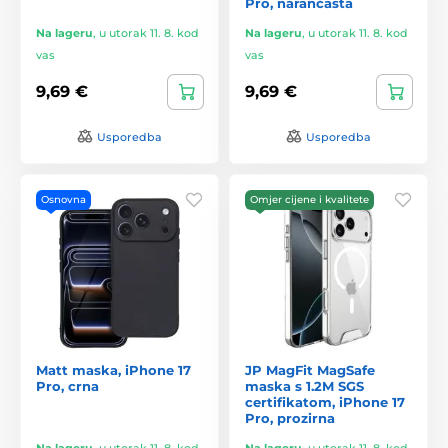
Pro, narančasta
Na lageru
,
u utorak 11. 8. kod
Na lageru
,
u utorak 11. 8. kod
vas
vas
9,69 €
9,69 €
Usporedba
Usporedba
Osnovna
Omjer cijene i kvalitete
Matt maska, iPhone 17
JP MagFit MagSafe
Pro, crna
maska s 1.2M SGS
certifikatom, iPhone 17
Pro, prozirna
Na lageru
,
u utorak 11. 8. kod
Na lageru
,
u utorak 11. 8. kod