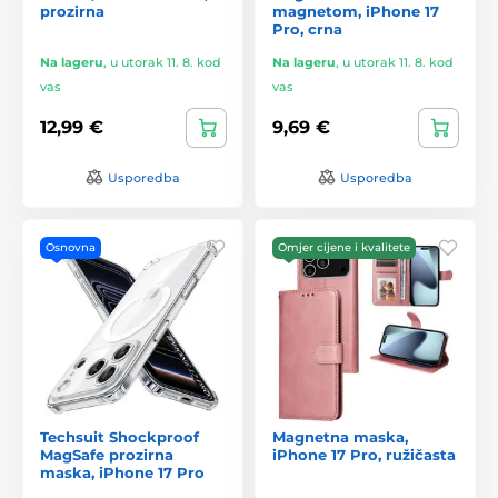
prozirna
magnetom, iPhone 17
Pro, crna
Na lageru
,
u utorak 11. 8. kod
Na lageru
,
u utorak 11. 8. kod
vas
vas
12,99 €
9,69 €
Usporedba
Usporedba
Osnovna
Omjer cijene i kvalitete
Techsuit Shockproof
Magnetna maska,
MagSafe prozirna
iPhone 17 Pro, ružičasta
maska, iPhone 17 Pro