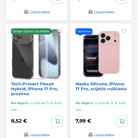
Usporedba
Usporedba
Omjer cijene i kvalitete
Osnovna
Tech-Protect Flexair
Maska Silicone, iPhone
Hybrid, iPhone 17 Pro,
17 Pro, svijetlo ružičasta
prozirna
Na lageru
,
u utorak 11. 8. kod
Na lageru
,
u utorak 11. 8. kod
vas
vas
8,52 €
7,99 €
Usporedba
Usporedba