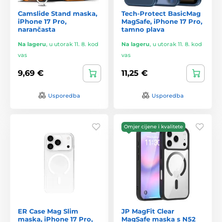
Camslide Stand maska,
Tech-Protect BasicMag
iPhone 17 Pro,
MagSafe, iPhone 17 Pro,
narančasta
tamno plava
Na lageru
,
u utorak 11. 8. kod
Na lageru
,
u utorak 11. 8. kod
vas
vas
9,69 €
11,25 €
Usporedba
Usporedba
Omjer cijene i kvalitete
ER Case Mag Slim
JP MagFit Clear
maska, iPhone 17 Pro,
MagSafe maska s N52