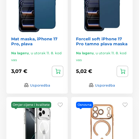
Mat maska, iPhone 17
Forcell soft iPhone 17
Pro, plava
Pro tamno plava maska
Na lageru
,
u utorak 11. 8. kod
Na lageru
,
u utorak 11. 8. kod
vas
vas
3,07 €
5,02 €
Usporedba
Usporedba
Omjer cijene i kvalitete
Osnovna