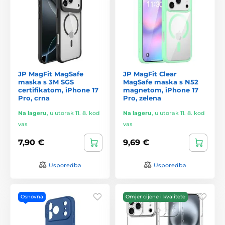
JP MagFit MagSafe
JP MagFit Clear
maska s 3M SGS
MagSafe maska s N52
certifikatom, iPhone 17
magnetom, iPhone 17
Pro, crna
Pro, zelena
Na lageru
,
u utorak 11. 8. kod
Na lageru
,
u utorak 11. 8. kod
vas
vas
7,90 €
9,69 €
Usporedba
Usporedba
Osnovna
Omjer cijene i kvalitete