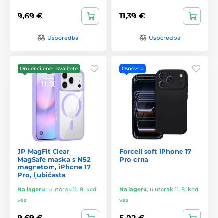
9,69 €
11,39 €
Usporedba
Usporedba
Omjer cijene i kvalitete
Osnovna
JP MagFit Clear
Forcell soft iPhone 17
MagSafe maska s N52
Pro crna
magnetom, iPhone 17
Pro, ljubičasta
Na lageru
,
u utorak 11. 8. kod
Na lageru
,
u utorak 11. 8. kod
vas
vas
9,69 €
5,02 €