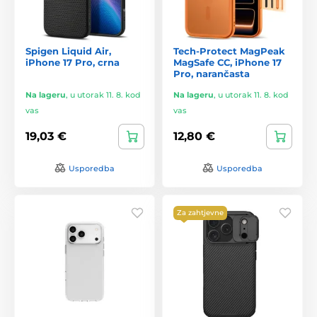
Spigen Liquid Air,
Tech-Protect MagPeak
iPhone 17 Pro, crna
MagSafe CC, iPhone 17
Pro, narančasta
Na lageru
,
u utorak 11. 8. kod
Na lageru
,
u utorak 11. 8. kod
vas
vas
19,03 €
12,80 €
Usporedba
Usporedba
Za zahtjevne