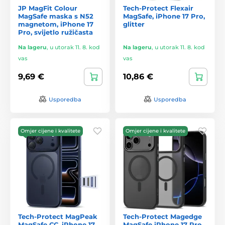
JP MagFit Colour
Tech-Protect Flexair
MagSafe maska s N52
MagSafe, iPhone 17 Pro,
magnetom, iPhone 17
glitter
Pro, svijetlo ružičasta
Na lageru
,
u utorak 11. 8. kod
Na lageru
,
u utorak 11. 8. kod
vas
vas
9,69 €
10,86 €
Usporedba
Usporedba
Omjer cijene i kvalitete
Omjer cijene i kvalitete
Tech-Protect MagPeak
Tech-Protect Magedge
MagSafe CC, iPhone 17
MagSafe iPhone 17 Pro,