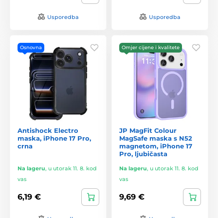
Usporedba
Usporedba
Osnovna
Omjer cijene i kvalitete
Antishock Electro
JP MagFit Colour
maska, iPhone 17 Pro,
MagSafe maska s N52
crna
magnetom, iPhone 17
Pro, ljubičasta
Na lageru
,
u utorak 11. 8. kod
Na lageru
,
u utorak 11. 8. kod
vas
vas
6,19 €
9,69 €