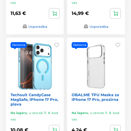
vas
vas
11,63 €
14,99 €
Usporedba
Usporedba
Osnovna
Osnovna
Techsuit CandyCase
OBAL:ME TPU Maska za
MagSafe, iPhone 17 Pro,
iPhone 17 Pro, prozirna
plava
Na lageru
,
u utorak 11. 8. kod
Na lageru
,
u utorak 11. 8. kod
vas
vas
10,08 €
4,24 €