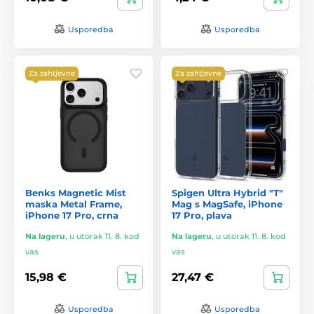
Usporedba
Usporedba
Za zahtjevne
Za zahtjevne
Benks Magnetic Mist
Spigen Ultra Hybrid "T"
maska Metal Frame,
Mag s MagSafe, iPhone
iPhone 17 Pro, crna
17 Pro, plava
Na lageru
,
u utorak 11. 8. kod
Na lageru
,
u utorak 11. 8. kod
vas
vas
15,98 €
27,47 €
Usporedba
Usporedba