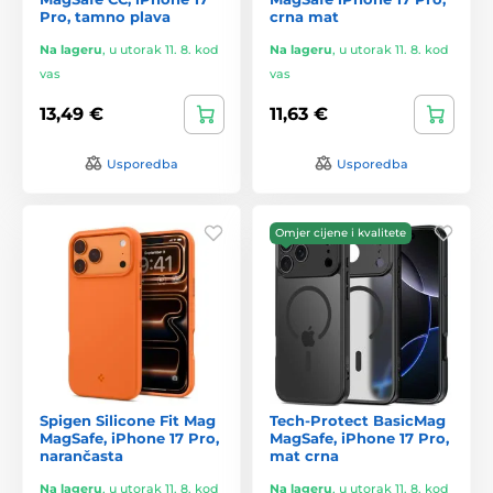
Pro, tamno plava
crna mat
Na lageru
,
u utorak 11. 8. kod
Na lageru
,
u utorak 11. 8. kod
vas
vas
13,49 €
11,63 €
Usporedba
Usporedba
Omjer cijene i kvalitete
Spigen Silicone Fit Mag
Tech-Protect BasicMag
MagSafe, iPhone 17 Pro,
MagSafe, iPhone 17 Pro,
narančasta
mat crna
Na lageru
,
u utorak 11. 8. kod
Na lageru
,
u utorak 11. 8. kod