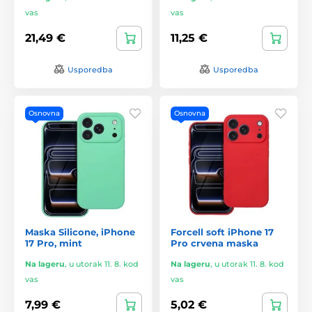
vas
vas
21,49 €
11,25 €
Usporedba
Usporedba
Osnovna
Osnovna
Maska Silicone, iPhone
Forcell soft iPhone 17
17 Pro, mint
Pro crvena maska
Na lageru
,
u utorak 11. 8. kod
Na lageru
,
u utorak 11. 8. kod
vas
vas
7,99 €
5,02 €