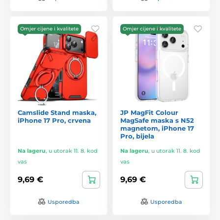
Omjer cijene i kvalitete
Omjer cijene i kvalitete
Camslide Stand maska,
JP MagFit Colour
iPhone 17 Pro, crvena
MagSafe maska s N52
magnetom, iPhone 17
Pro, bijela
Na lageru
,
u utorak 11. 8. kod
Na lageru
,
u utorak 11. 8. kod
vas
vas
9,69 €
9,69 €
Usporedba
Usporedba