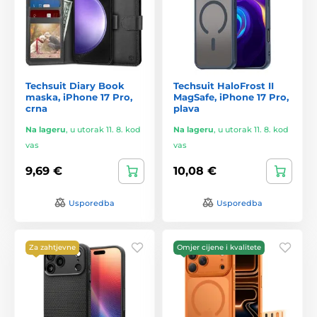
Techsuit Diary Book
Techsuit HaloFrost II
maska, iPhone 17 Pro,
MagSafe, iPhone 17 Pro,
crna
plava
Na lageru
,
u utorak 11. 8. kod
Na lageru
,
u utorak 11. 8. kod
vas
vas
9,69 €
10,08 €
Usporedba
Usporedba
Za zahtjevne
Omjer cijene i kvalitete