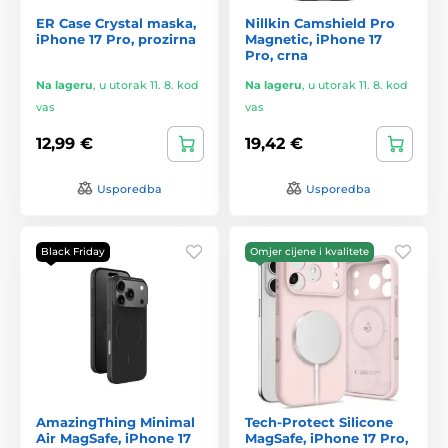
ER Case Crystal maska,
Nillkin Camshield Pro
iPhone 17 Pro, prozirna
Magnetic, iPhone 17
Pro, crna
Na lageru
,
u utorak 11. 8. kod
Na lageru
,
u utorak 11. 8. kod
vas
vas
12,99 €
19,42 €
Usporedba
Usporedba
Black Friday
Omjer cijene i kvalitete
AmazingThing Minimal
Tech-Protect Silicone
Air MagSafe, iPhone 17
MagSafe, iPhone 17 Pro,