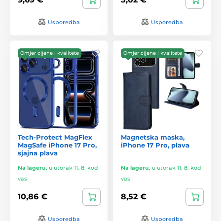
Usporedba
Usporedba
Omjer cijene i kvalitete
Omjer cijene i kvalitete
Tech-Protect MagFlex
Magnetska maska,
MagSafe iPhone 17 Pro,
iPhone 17 Pro, plava
sjajna plava
Na lageru
,
u utorak 11. 8. kod
Na lageru
,
u utorak 11. 8. kod
vas
vas
10,86 €
8,52 €
Usporedba
Usporedba