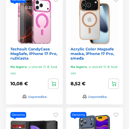
Techsuit CandyCase
Acrylic Color Magsafe
MagSafe, iPhone 17 Pro,
maska, iPhone 17 Pro,
ružičasta
smeđa
Na lageru
,
u utorak 11. 8. kod
Na lageru
,
u utorak 11. 8. kod
vas
vas
10,08 €
8,52 €
Usporedba
Usporedba
Osnovna
Osnovna