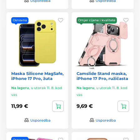
Usporedba
Usporedba
Osnovna
Omjer cijene i kvalitete
Maska Silicone MagSafe,
Camslide Stand maska,
iPhone 17 Pro, žuta
iPhone 17 Pro, ružičasta
Na lageru
,
u utorak 11. 8. kod
Na lageru
,
u utorak 11. 8. kod
vas
vas
11,99 €
9,69 €
Usporedba
Usporedba
Osnovna