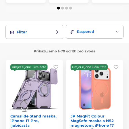
Raspored
Filtar
Prikazujemo 1-70 od 191 proizvoda
Omjer cijene i kvalitete
Omjer cijene i kvalitete
Camslide Stand maska,
JP MagFit Colour
iPhone 17 Pro,
MagSafe maska s N52
ljubičasta
magnetom, iPhone 17