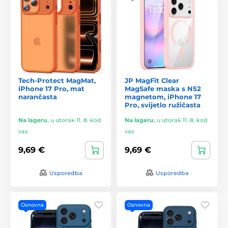
Tech-Protect MagMat,
JP MagFit Clear
iPhone 17 Pro, mat
MagSafe maska s N52
narančasta
magnetom, iPhone 17
Pro, svijetlo ružičasta
Na lageru
,
u utorak 11. 8. kod
Na lageru
,
u utorak 11. 8. kod
vas
vas
9,69 €
9,69 €
Usporedba
Usporedba
Osnovna
Osnovna