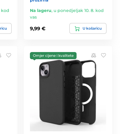
prozirna
. kod
Na lageru
,
u ponedjeljak 10. 8. kod
vas
9,99 €
ricu
U košaricu
Omjer cijene i kvalitete