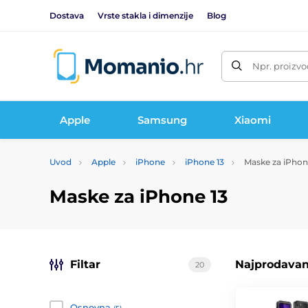
Dostava
Vrste stakla i dimenzije
Blog
Npr. proizvo
Apple
Samsung
Xiaomi
Uvod
Apple
iPhone
iPhone 13
Maske za iPhon
Maske za iPhone 13
Filtar
Najprodavani
20
Osnovna