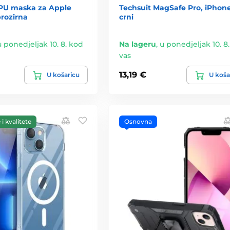
PU maska za Apple
Techsuit MagSafe Pro, iPhone
prozirna
crni
u ponedjeljak 10. 8. kod
Na lageru
,
u ponedjeljak 10. 8
vas
13,19 €
U košaricu
U koša
i kvalitete
Osnovna