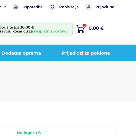
Usporedba
Popis želja
Prijaviti se
R
0
Dodajte još
30,00 €
0,00 €
u svoju košaricu za
besplatnu dostavu
Dodatna oprema
Prijedlozi za poklone
Na lageru 6