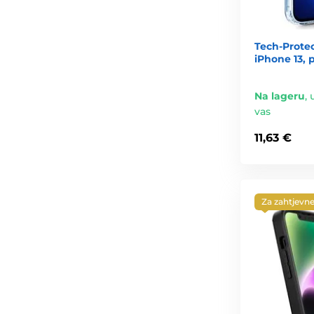
Tech-Prote
iPhone 13, 
Na lageru
,
vas
11,63 €
Za zahtjevn