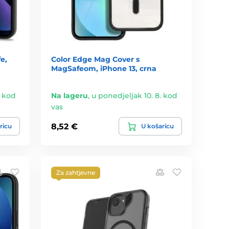
e,
Color Edge Mag Cover s
MagSafeom, iPhone 13, crna
. kod
Na lageru
,
u ponedjeljak 10. 8. kod
vas
8,52 €
ricu
U košaricu
Za zahtjevne