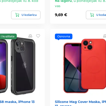
u ponedjeljak 10. 8. kod
Na lageru
,
u ponedjeljak 10. 8
vas
9,69 €
U košaricu
U koša
i kvalitete
Osnovna
68 maska, iPhone 13
Silicone Mag Cover Maska, i