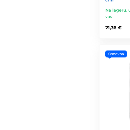
crni
Na lageru
,
vas
21,36 €
Osnovna