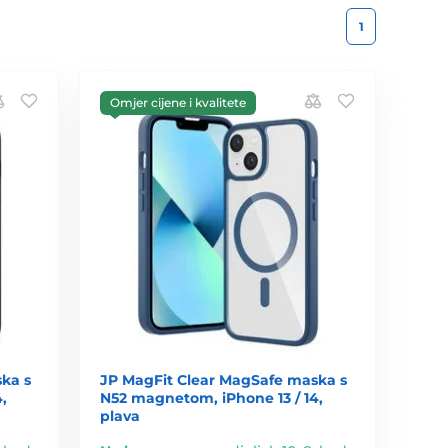
1
Omjer cijene i kvalitete
ka s
JP MagFit Clear MagSafe maska s
,
N52 magnetom, iPhone 13 / 14,
plava