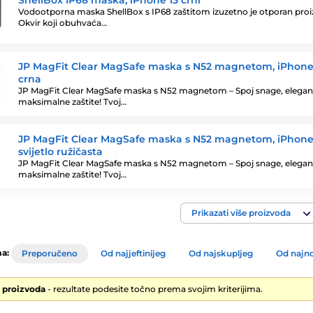
ShellBox IP68 maska, iPhone 13 crni
Vodootporna maska ShellBox s IP68 zaštitom izuzetno je otporan proi
Okvir koji obuhvaća…
JP MagFit Clear MagSafe maska s N52 magnetom, iPhone 1
crna
JP MagFit Clear MagSafe maska s N52 magnetom – Spoj snage, eleganc
maksimalne zaštite! Tvoj…
JP MagFit Clear MagSafe maska s N52 magnetom, iPhone 1
svijetlo ružičasta
JP MagFit Clear MagSafe maska s N52 magnetom – Spoj snage, eleganc
maksimalne zaštite! Tvoj…
Prikazati više proizvoda
a:
Preporučeno
Od najjeftinijeg
Od najskupljeg
Od najno
0 proizvoda
- rezultate podesite točno prema svojim kriterijima.