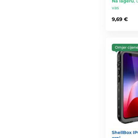
Na lageru
,
vas
9,69 €
Omjer cijene 
ShellBox IP