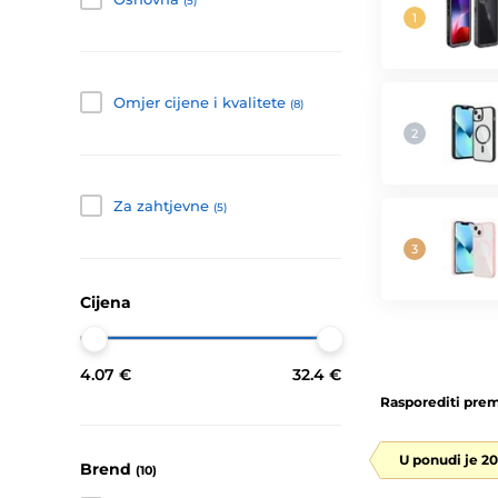
(5)
Omjer cijene i kvalitete
(8)
Za zahtjevne
(5)
Cijena
4.07 €
32.4 €
Rasporediti prem
U ponudi je 2
Brend
(10)