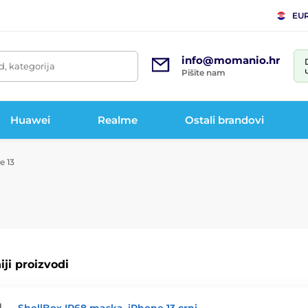
EU
info@momanio.hr
d, kategorija
Pišite nam
Huawei
Realme
Ostali brandovi
e 13
ji proizvodi