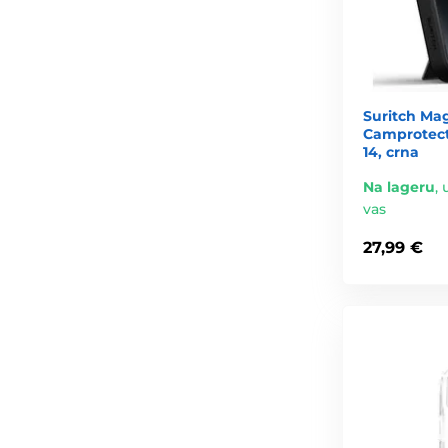
Suritch Ma
Camprotect
14, crna
Na lageru
,
vas
27,99 €