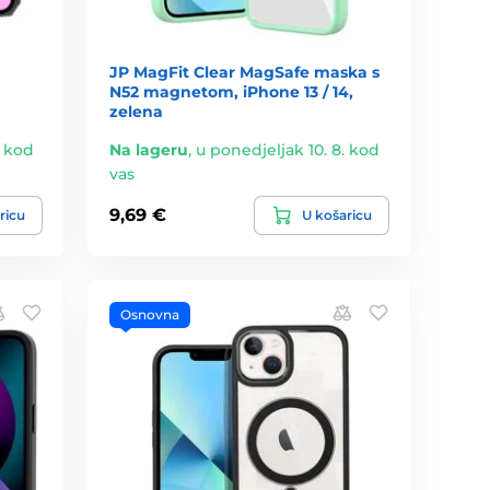
JP MagFit Clear MagSafe maska s
N52 magnetom, iPhone 13 / 14,
zelena
. kod
Na lageru
,
u ponedjeljak 10. 8. kod
vas
9,69 €
ricu
U košaricu
Osnovna