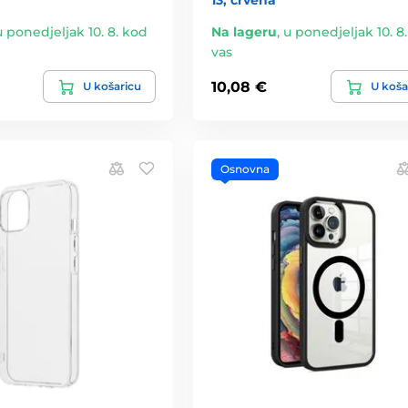
13, crvena
u ponedjeljak 10. 8. kod
Na lageru
,
u ponedjeljak 10. 8
vas
10,08 €
U košaricu
U koša
Osnovna