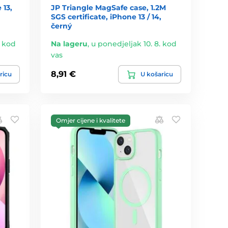
 13,
JP Triangle MagSafe case, 1.2M
SGS certificate, iPhone 13 / 14,
černý
. kod
Na lageru
,
u ponedjeljak 10. 8. kod
vas
8,91 €
ricu
U košaricu
Omjer cijene i kvalitete