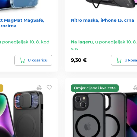
ct MagMat MagSafe,
Nitro maska, iPhone 13, crna
prozirna
u ponedjeljak 10. 8. kod
Na lageru
,
u ponedjeljak 10. 8
vas
9,30 €
U košaricu
U koša
e
Omjer cijene i kvalitete