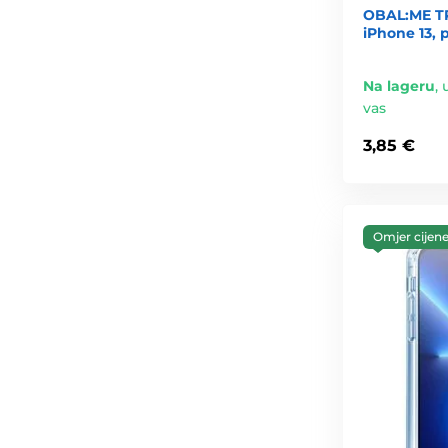
OBAL:ME T
iPhone 13, 
Na lageru
,
vas
3,85 €
Omjer cijene 