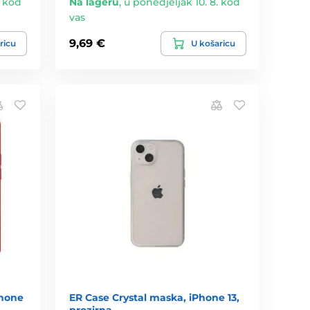
. kod
Na lageru
,
u ponedjeljak 10. 8. kod
vas
9,69 €
ricu
U košaricu
Phone
ER Case Crystal maska, iPhone 13,