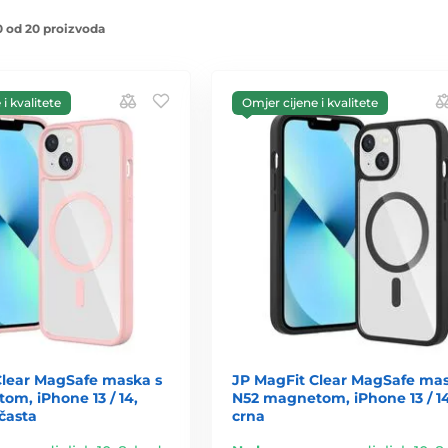
 od 20 proizvoda
i kvalitete
Omjer cijene i kvalitete
Clear MagSafe maska s
JP MagFit Clear MagSafe mas
m, iPhone 13 / 14,
N52 magnetom, iPhone 13 / 14
ičasta
crna