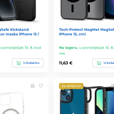
gSafe Kickstand
Tech-Protect MagMat MagSaf
or maska iPhone 13 /
iPhone 13, crni
u ponedjeljak 10. 8. kod
Na lageru
,
u ponedjeljak 10. 8
vas
11,63 €
U košaricu
U koša
Za zahtjevne