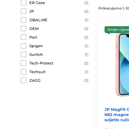
ER Case
(2)
Prikazujemo 1-20
JP
(5)
OBAL:ME
(1)
OEM
(2)
Omjer cijene 
Part
(2)
Spigen
(1)
Suritch
(1)
Tech-Protect
(2)
Techsuit
(1)
ZAGG
(3)
JP MagFit 
N52 magneto
svijetlo ruž