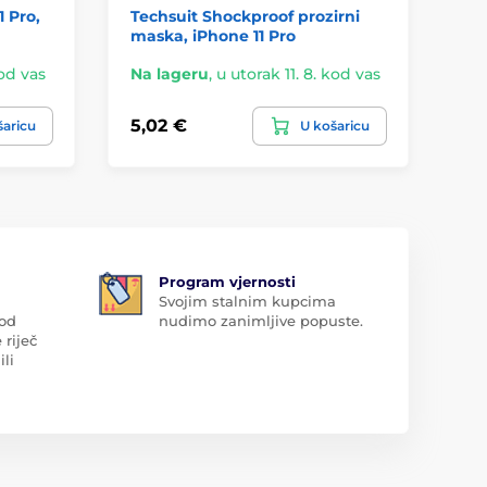
1 Pro,
Techsuit Shockproof prozirni
Ma
maska, iPhone 11 Pro
Pr
kod vas
Na lageru
,
u utorak 11. 8. kod vas
Na
5,02 €
3,
šaricu
U košaricu
Program vjernosti
Svojim stalnim kupcima
 od
nudimo zanimljive popuste.
 riječ
ili