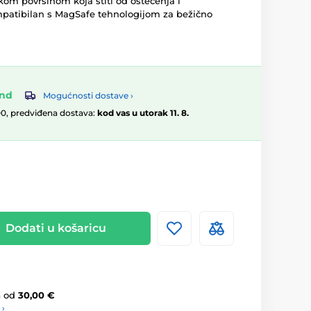
skom površinom koja štiti od oštećenja i
mpatibilan s MagSafe tehnologijom za bežično
and
Mogućnosti dostave ›
00, predviđena dostava:
kod vas u utorak 11. 8.
Dodati u košaricu
a
od
30,00 €
 ›