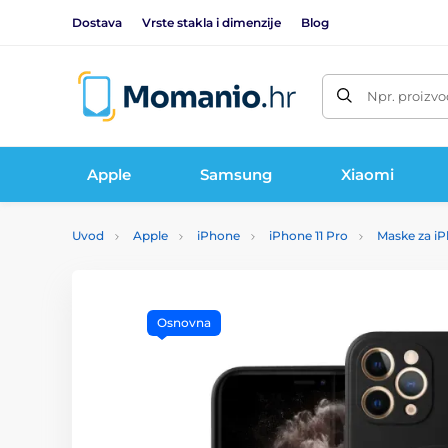
Dostava
Vrste stakla i dimenzije
Blog
Npr. proizvo
Apple
Samsung
Xiaomi
Uvod
Apple
iPhone
iPhone 11 Pro
Maske za iP
Osnovna