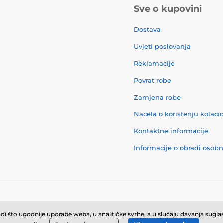
Sve o kupovini
Dostava
Uvjeti poslovanja
Reklamacije
Povrat robe
Zamjena robe
Načela o korištenju kolači
Kontaktne informacije
Informacije o obradi osob
© 2026 momanio.hr ⦁ E-trgovinu izradila
SIMPLIA.cz
i što ugodnije uporabe weba, u analitičke svrhe, a u slučaju davanja suglasn