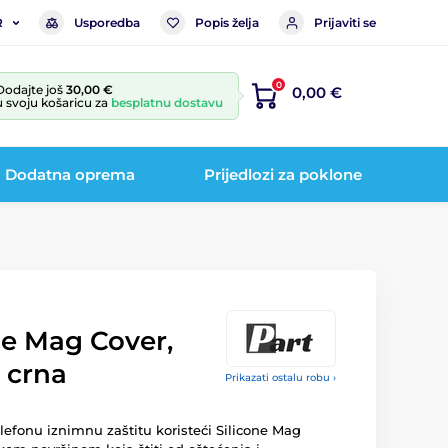
Usporedba
Popis želja
Prijaviti se
R
0
Dodajte još
30,00 €
0,00 €
u svoju košaricu za
besplatnu dostavu
Dodatna oprema
Prijedlozi za poklone
ne Mag Cover,
, crna
Prikazati ostalu robu ›
fonu iznimnu zaštitu koristeći Silicone Mag