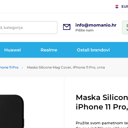
EU
info@momanio.hr
d, kategorija
Pišite nam
Huawei
Realme
Ostali brandovi
hone 11 Pro
Maska Silicone Mag Cover, iPhone 11 Pro, crna
Maska Silico
iPhone 11 Pro
Pružite svom pametnom tele