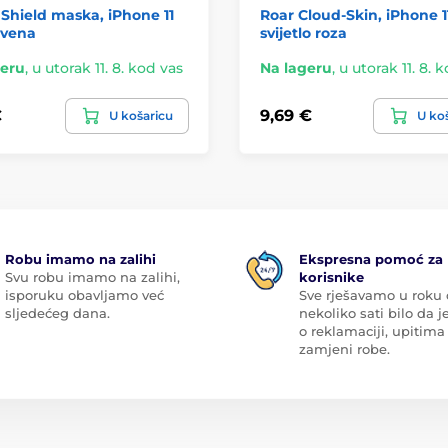
Shield maska, iPhone 11
Roar Cloud-Skin, iPhone 1
rvena
svijetlo roza
geru
,
u utorak 11. 8. kod vas
Na lageru
,
u utorak 11. 8. 
€
9,69 €
U košaricu
U ko
Robu imamo na zalihi
Ekspresna pomoć za
Svu robu imamo na zalihi,
korisnike
isporuku obavljamo već
Sve rješavamo u roku
sljedećeg dana.
nekoliko sati bilo da je
o reklamaciji, upitima 
zamjeni robe.