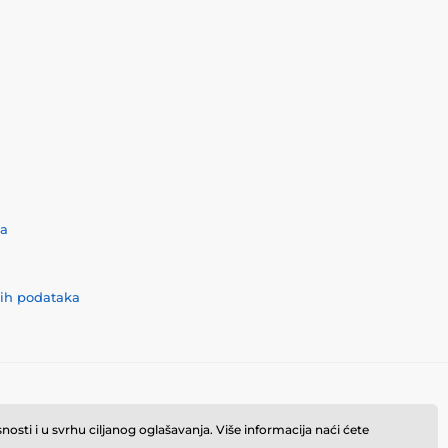
ća
nih podataka
osti i u svrhu ciljanog oglašavanja. Više informacija naći ćete