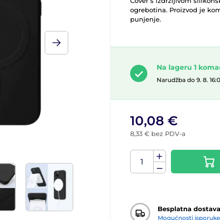
Cover s izdržljivom silikon
ogrebotina. Proizvod je ko
punjenje.
Na lageru 1 kom
Narudžba do 9. 8. 16:
10,08 €
8,33 € bez PDV-a
Besplatna dostav
Mogućnosti isporuke