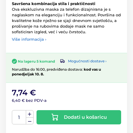
Savršena kombinacija stila i praktičnosti
Ova ekskluzivna maska za telefon dizajnirana je s
naglaskom na eleganciju i funkcionalnost. Površina od
kvalitetne kože nježno se sjaji dnevnom svjetlošću, a
prošivanje na rubovima dodaje mask ne samo
sofisticiran izgled, već i veću čvrstoću.
Više informacija ›
Mogućnosti dostave ›
Na lageru 5 komand
Narudžba do 16:00, predviđena dostava:
kod vas u
ponedjeljak 10. 8.
7,74 €
6,40 € bez PDV-a
Dodati u košaricu