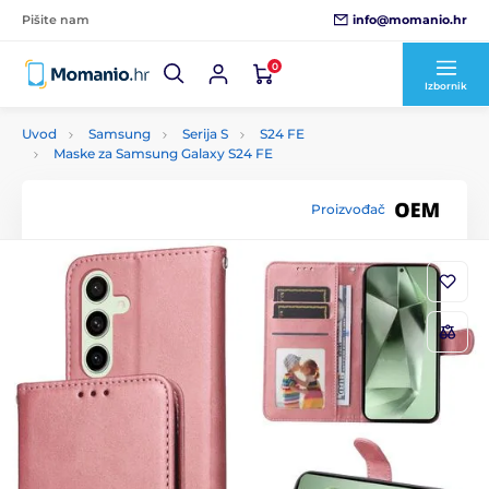
info@momanio.hr
Pišite nam
0
Izbornik
Uvod
Samsung
Serija S
S24 FE
Maske za Samsung Galaxy S24 FE
Proizvođač