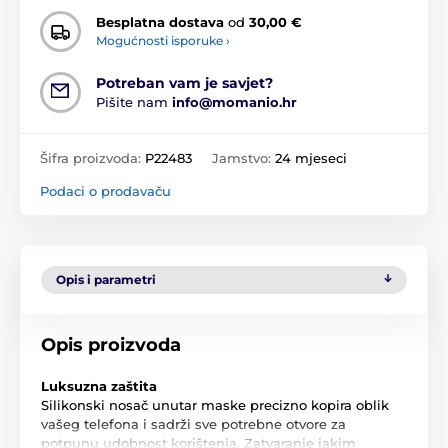
Besplatna dostava
od
30,00 €
Mogućnosti isporuke ›
Potreban vam je savjet?
Pišite nam
info@momanio.hr
Šifra proizvoda:
P22483
Jamstvo:
24 mjeseci
Podaci o prodavaču
Opis i parametri
Opis proizvoda
Luksuzna zaštita
Silikonski nosač unutar maske precizno kopira oblik
vašeg telefona i sadrži sve potrebne otvore za
potpunu udobnost korištenja. Zatvaranje jakim