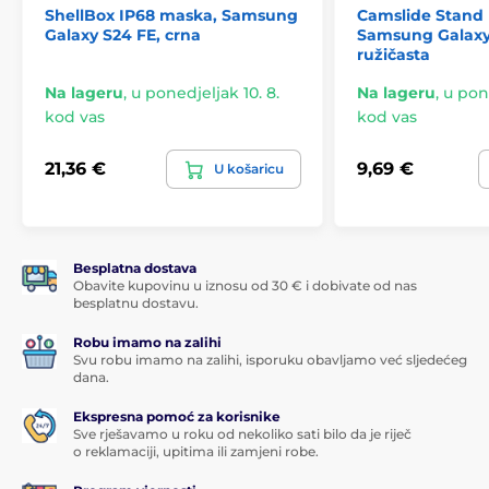
ShellBox IP68 maska, Samsung
Camslide Stand
Galaxy S24 FE, crna
Samsung Galaxy
ružičasta
Na lageru
,
u ponedjeljak 10. 8.
Na lageru
,
u pone
kod vas
kod vas
21,36 €
9,69 €
U košaricu
Besplatna dostava
Obavite kupovinu u iznosu od 30 € i dobivate od nas
besplatnu dostavu.
Robu imamo na zalihi
Svu robu imamo na zalihi, isporuku obavljamo već sljedećeg
dana.
Ekspresna pomoć za korisnike
Sve rješavamo u roku od nekoliko sati bilo da je riječ
o reklamaciji, upitima ili zamjeni robe.