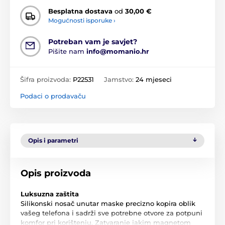
Besplatna dostava
od
30,00 €
Mogućnosti isporuke ›
Potreban vam je savjet?
Pišite nam
info@momanio.hr
Šifra proizvoda:
P22531
Jamstvo:
24 mjeseci
Podaci o prodavaču
Opis i parametri
Opis proizvoda
Luksuzna zaštita
Silikonski nosač unutar maske precizno kopira oblik
vašeg telefona i sadrži sve potrebne otvore za potpuni
komfor pri korištenju. Zatvaranje jakim magnetom