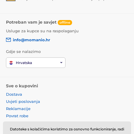
Potreban vam je savjet
offline
Usluge za kupce su na raspolaganju
info@momanio.hr
Gdje se nalazimo
Hrvatska
Sve o kupovini
Dostava
Uvjeti poslovanja
Reklamacije
Povrat robe
Zamjena robe
Datoteke s kolačićima koristimo za osnovno funkcioniranje, radi
Načela o korištenju kolačića