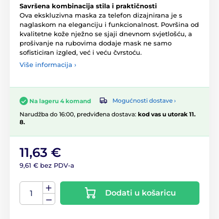
Savršena kombinacija stila i praktičnosti
Ova ekskluzivna maska za telefon dizajnirana je s
naglaskom na eleganciju i funkcionalnost. Površina od
kvalitetne kože nježno se sjaji dnevnom svjetlošću, a
prošivanje na rubovima dodaje mask ne samo
sofisticiran izgled, već i veću čvrstoću.
Više informacija ›
Mogućnosti dostave ›
Na lageru 4 komand
Narudžba do 16:00, predviđena dostava:
kod vas u utorak 11.
8.
11,63 €
9,61 € bez PDV-a
Dodati u košaricu