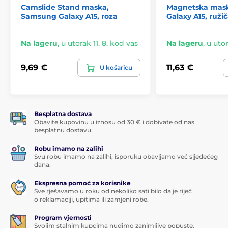
Camslide Stand maska,
Magnetska mas
Samsung Galaxy A15, roza
Galaxy A15, ruži
Na lageru
,
u utorak 11. 8. kod vas
Na lageru
,
u utor
9,69 €
11,63 €
U košaricu
Besplatna dostava
Obavite kupovinu u iznosu od 30 € i dobivate od nas
besplatnu dostavu.
Robu imamo na zalihi
Svu robu imamo na zalihi, isporuku obavljamo već sljedećeg
dana.
Ekspresna pomoć za korisnike
Sve rješavamo u roku od nekoliko sati bilo da je riječ
o reklamaciji, upitima ili zamjeni robe.
Program vjernosti
Svojim stalnim kupcima nudimo zanimljive popuste.