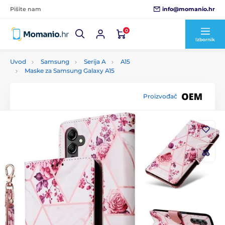
info@momanio.hr
Pišite nam
0
Izbornik
Uvod
Samsung
Serija A
A15
Maske za Samsung Galaxy A15
Proizvođač