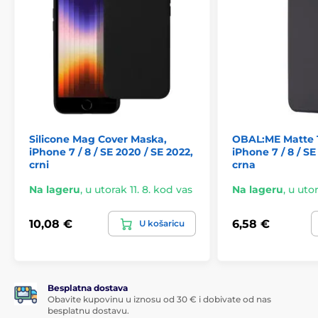
Silicone Mag Cover Maska,
OBAL:ME Matte 
iPhone 7 / 8 / SE 2020 / SE 2022,
iPhone 7 / 8 / SE
crni
crna
Na lageru
,
u utorak 11. 8. kod vas
Na lageru
,
u utor
10,08 €
6,58 €
U košaricu
Besplatna dostava
Obavite kupovinu u iznosu od 30 € i dobivate od nas
besplatnu dostavu.