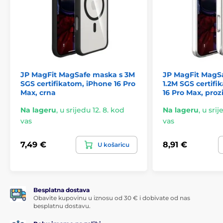
JP MagFit MagSafe maska s 3M
JP MagFit MagS
SGS certifikatom, iPhone 16 Pro
1.2M SGS certifi
Max, crna
16 Pro Max, proz
Na lageru
,
u srijedu 12. 8. kod
Na lageru
,
u srij
vas
vas
7,49 €
8,91 €
U košaricu
Besplatna dostava
Obavite kupovinu u iznosu od 30 € i dobivate od nas
besplatnu dostavu.