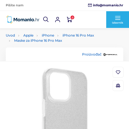
info@momanio.hr
Pišite nam
0
Izbornik
Uvod
Apple
iPhone
iPhone 16 Pro Max
Maske za iPhone 16 Pro Max
Proizvođač