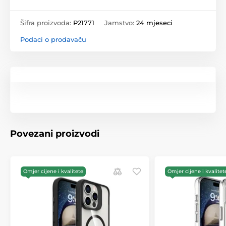
Šifra proizvoda:
P21771
Jamstvo:
24 mjeseci
Podaci o prodavaču
Povezani proizvodi
Omjer cijene i kvalitete
Omjer cijene i kvalitet