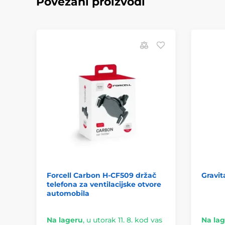
Povezani proizvodi
Forcell Carbon H-CF509 držač
Gravit
telefona za ventilacijske otvore
automobila
Na lageru
,
u utorak 11. 8. kod vas
Na la