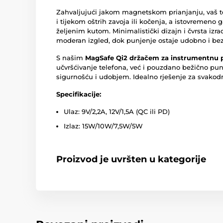
Zahvaljujući jakom magnetskom prianjanju, vaš t
i tijekom oštrih zavoja ili kočenja, a istovremen
željenim kutom. Minimalistički dizajn i čvrsta izr
moderan izgled, dok punjenje ostaje udobno i bez
S našim
MagSafe Qi2 držačem za instrumentnu 
učvršćivanje telefona, već i pouzdano bežično pu
sigurnošću i udobjem. Idealno rješenje za svakod
Specifikacije:
Ulaz: 9V/2,2A, 12V/1,5A (QC ili PD)
Izlaz: 15W/10W/7,5W/5W
Proizvod je uvršten u kategorije