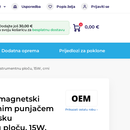
Usporedba
Popis želja
Prijaviti se
R
0
Dodajte još
30,00 €
0,00 €
u svoju košaricu za
besplatnu dostavu
Dodatna oprema
Prijedlozi za poklone
strumentnu ploču, 15W, crni
magnetski
čnim punjačem
Prikazati ostalu robu ›
sku
 ploču, 15W,