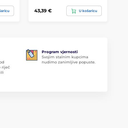
43,39 €
9,
šaricu
U košaricu
Program vjernosti
Svojim stalnim kupcima
 od
nudimo zanimljive popuste.
 riječ
ili