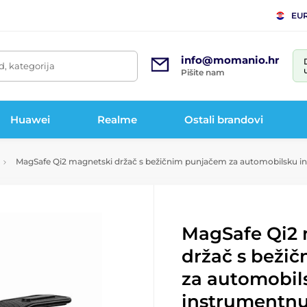
EU
info@momanio.hr
d, kategorija
Pišite nam
Huawei
Realme
Ostali brandovi
MagSafe Qi2 magnetski držač s bežičnim punjačem za automobilsku in
MagSafe Qi2 
držač s beži
za automobil
instrumentnu