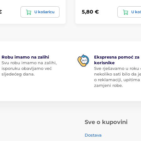
€
5,80 €
U košaricu
U ko
Robu imamo na zalihi
Ekspresna pomoć za
Svu robu imamo na zalihi,
korisnike
isporuku obavljamo već
Sve rješavamo u roku
sljedećeg dana.
nekoliko sati bilo da je
o reklamaciji, upitima 
zamjeni robe.
Sve o kupovini
Dostava