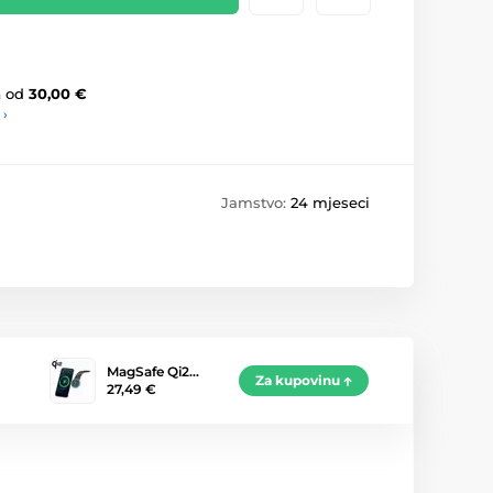
a
od
30,00 €
 ›
Jamstvo:
24 mjeseci
MagSafe Qi2…
Za kupovinu
27,49 €