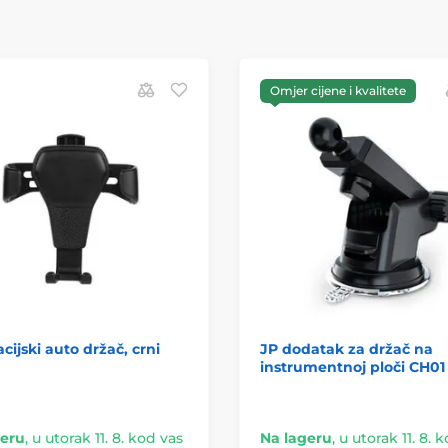
Omjer cijene i kvalitete
acijski auto držač, crni
JP dodatak za držač na
instrumentnoj ploči CH01
geru
,
u utorak 11. 8. kod vas
Na lageru
,
u utorak 11. 8. 