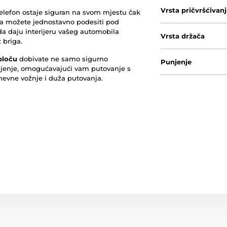
Vrsta pričvršćivan
elefon ostaje siguran na svom mjestu čak
o ga možete jednostavno podesiti pod
ada daju interijeru vašeg automobila
Vrsta držača
 briga.
ploču
dobivate ne samo sigurno
Punjenje
njenje, omogućavajući vam putovanje s
nevne vožnje i duža putovanja.