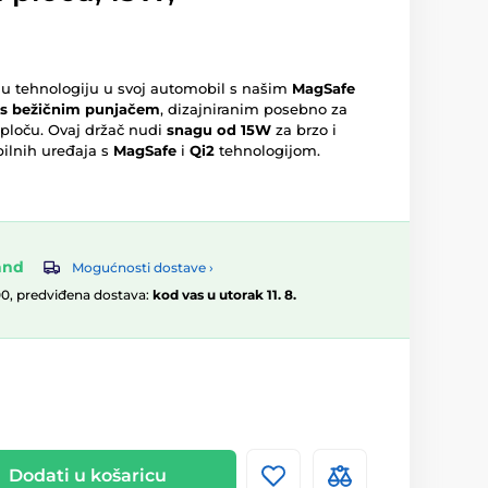
u tehnologiju u svoj automobil s našim
MagSafe
s bežičnim punjačem
, dizajniranim posebno za
ploču. Ovaj držač nudi
snagu od 15W
za brzo i
ilnih uređaja s
MagSafe
i
Qi2
tehnologijom.
and
Mogućnosti dostave ›
00, predviđena dostava:
kod vas u utorak 11. 8.
Dodati u košaricu