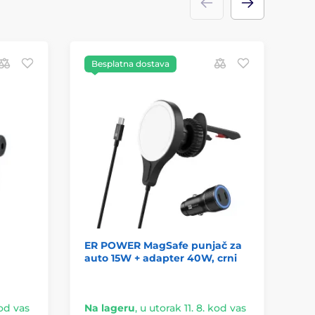
Besplatna dostava
ER POWER MagSafe punjač za
Du
auto 15W + adapter 40W, crni
dr
ko
crn
kod vas
Na lageru
,
u utorak 11. 8. kod vas
Na