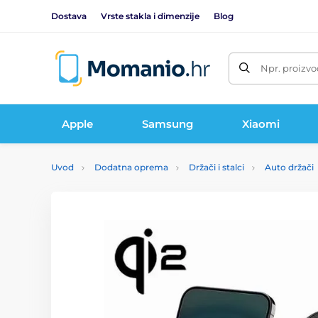
Dostava
Vrste stakla i dimenzije
Blog
Npr. proizvo
Apple
Samsung
Xiaomi
Uvod
Dodatna oprema
Držači i stalci
Auto držači