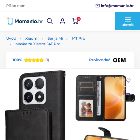
info@momanio.hr
Pišite nam
0
Izbornik
Uvod
Xiaomi
Serija Mi
14T Pro
Maske za Xiaomi 14T Pro
100%
(1)
Proizvođač