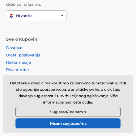
Gdje se nalazimo
Hrvatska
Sve o kupovini
Dostava
Uvjeti poslovanja
Reklamacije
Povrat robe
Zamjena robe
Datoteke s kolačićima koristimo za osnovno funkcioniranje, radi
Načela o korištenju kolačića
što ugodnije uporabe weba, u analitičke svrhe, a u slučaju
Kontaktne informacije
davanja suglasnosti i u svrhu ciljanog oglašavanja. Više
Informacije o obradi osobnih
informacija naći ćete
ovdje
.
podataka
Suglasan/-na sam s
Nisam suglasan/-na
© 2026 momanio.hr ⦁ E-trgovinu izradila
SIMPLIA.cz