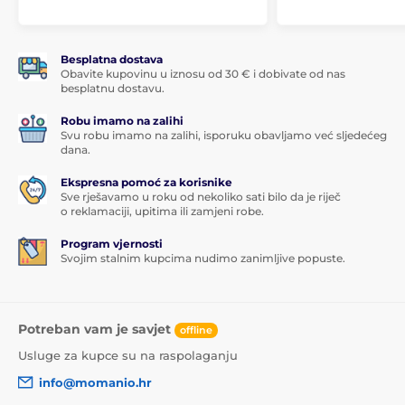
Besplatna dostava
Obavite kupovinu u iznosu od 30 € i dobivate od nas
besplatnu dostavu.
Robu imamo na zalihi
Svu robu imamo na zalihi, isporuku obavljamo već sljedećeg
dana.
Ekspresna pomoć za korisnike
Sve rješavamo u roku od nekoliko sati bilo da je riječ
o reklamaciji, upitima ili zamjeni robe.
Program vjernosti
Svojim stalnim kupcima nudimo zanimljive popuste.
Potreban vam je savjet
offline
Usluge za kupce su na raspolaganju
info@momanio.hr