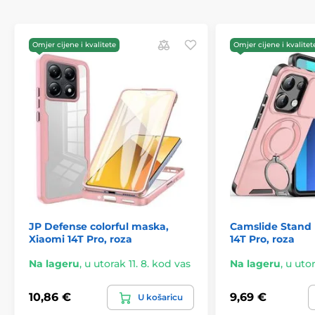
Jak magnetni zatvarač
: Drži masku čvrsto
zatvorenom i olakšava svakodnevnu upotrebu.
Omjer cijene i kvalitete
Omjer cijene i kvalitet
JP Defense colorful maska,
Camslide Stand
Xiaomi 14T Pro, roza
14T Pro, roza
Na lageru
,
u utorak 11. 8. kod vas
Na lageru
,
u utor
10,86 €
9,69 €
U košaricu