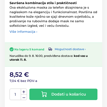
Savršena kombinacija stila i praktičnosti
Ova ekskluzivna maska za telefon dizajnirana je s
naglaskom na eleganciju i funkcionalnost. Površina od
kvalitetne kože nježno se sjaji dnevnom svjetlošću, a
prošivanje na rubovima dodaje mask ne samo
sofisticiran izgled, već i veću čvrstoću.
Više informacija ›
Mogućnosti dostave ›
Na lageru 5 komand
Narudžba do 9. 8. 16:00, predviđena dostava:
kod vas u
utorak 11. 8.
8,52 €
7,04 € bez PDV-a
Dodati u košaricu