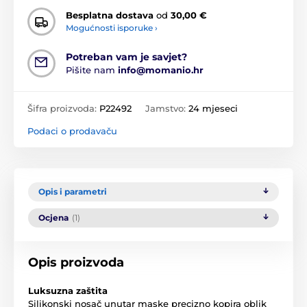
Besplatna dostava
od
30,00 €
Mogućnosti isporuke ›
Potreban vam je savjet?
Pišite nam
info@momanio.hr
Šifra proizvoda:
P22492
Jamstvo:
24 mjeseci
Podaci o prodavaču
Opis i parametri
Ocjena
(1)
Opis proizvoda
Luksuzna zaštita
Silikonski nosač unutar maske precizno kopira oblik