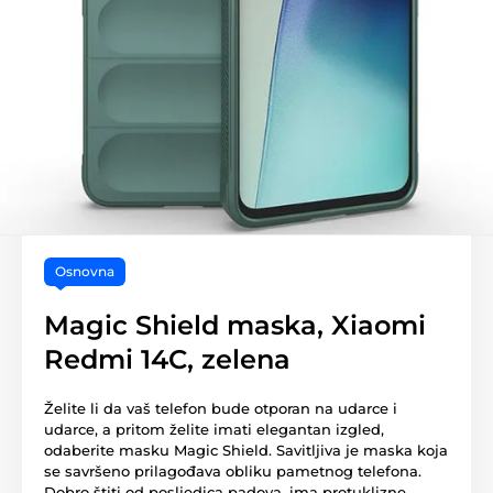
Osnovna
Magic Shield maska, Xiaomi
Redmi 14C, zelena
Želite li da vaš telefon bude otporan na udarce i
udarce, a pritom želite imati elegantan izgled,
odaberite masku Magic Shield. Savitljiva je maska koja
se savršeno prilagođava obliku pametnog telefona.
Dobro štiti od posljedica padova, ima protuklizne