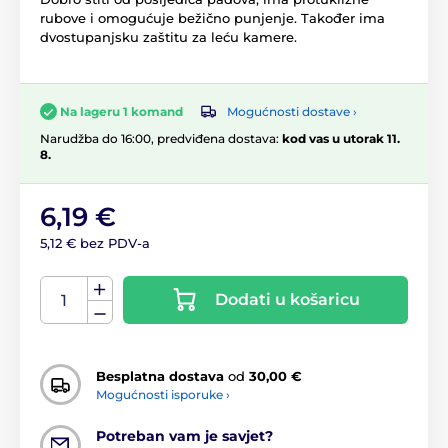
rubove i omogućuje bežično punjenje. Također ima
dvostupanjsku zaštitu za leću kamere.
Mogućnosti dostave ›
Na lageru 1 komand
Narudžba do 16:00, predviđena dostava:
kod vas u utorak 11.
8.
6,19 €
5,12 € bez PDV-a
Dodati u košaricu
Besplatna dostava
od
30,00 €
Mogućnosti isporuke ›
Potreban vam je savjet?