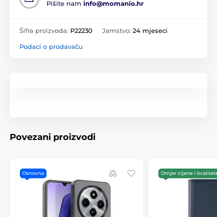
Pišite nam
info@momanio.hr
Šifra proizvoda:
P22230
Jamstvo:
24 mjeseci
Podaci o prodavaču
Povezani proizvodi
Osnovna
Omjer cijene i kvalitet