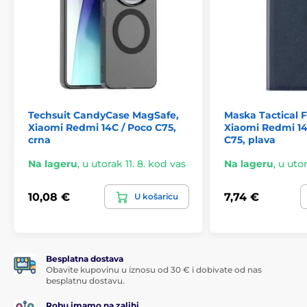
Techsuit CandyCase MagSafe,
Maska Tactical F
Xiaomi Redmi 14C / Poco C75,
Xiaomi Redmi 14
crna
C75, plava
Na lageru
,
u utorak 11. 8. kod vas
Na lageru
,
u utor
10,08 €
7,74 €
U košaricu
Besplatna dostava
Obavite kupovinu u iznosu od 30 € i dobivate od nas
besplatnu dostavu.
Robu imamo na zalihi