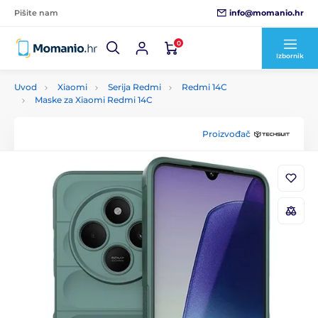
info@momanio.hr
Pišite nam
0
Izbornik
Uvod
Xiaomi
Serija Redmi
Redmi 14C
Maske za Xiaomi Redmi 14C
Proizvođač