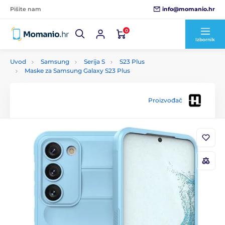
info@momanio.hr
Pišite nam
0
Izbornik
Uvod
Samsung
Serija S
S23 Plus
Maske za Samsung Galaxy S23 Plus
Proizvođač