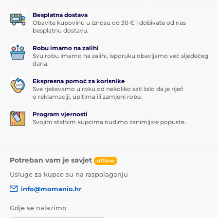
Besplatna dostava
Obavite kupovinu u iznosu od 30 € i dobivate od nas
besplatnu dostavu.
Robu imamo na zalihi
Svu robu imamo na zalihi, isporuku obavljamo već sljedećeg
dana.
Ekspresna pomoć za korisnike
Sve rješavamo u roku od nekoliko sati bilo da je riječ
o reklamaciji, upitima ili zamjeni robe.
Program vjernosti
Svojim stalnim kupcima nudimo zanimljive popuste.
Potreban vam je savjet
offline
Usluge za kupce su na raspolaganju
info@momanio.hr
Gdje se nalazimo