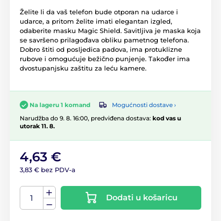
Želite li da vaš telefon bude otporan na udarce i
udarce, a pritom želite imati elegantan izgled,
odaberite masku Magic Shield. Savitljiva je maska koja
se savršeno prilagođava obliku pametnog telefona.
Dobro štiti od posljedica padova, ima protuklizne
rubove i omogućuje bežično punjenje. Također ima
dvostupanjsku zaštitu za leću kamere.
Mogućnosti dostave ›
Na lageru 1 komand
Narudžba do 9. 8. 16:00, predviđena dostava:
kod vas u
utorak 11. 8.
4,63 €
3,83 € bez PDV-a
Dodati u košaricu