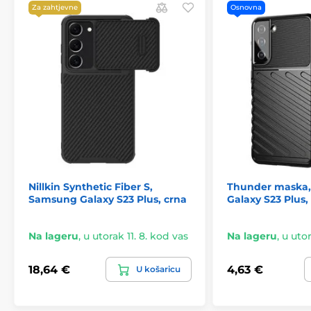
Za zahtjevne
Osnovna
Nillkin Synthetic Fiber S,
Thunder maska
Samsung Galaxy S23 Plus, crna
Galaxy S23 Plus, 
Na lageru
,
u utorak 11. 8. kod vas
Na lageru
,
u utor
18,64 €
4,63 €
U košaricu