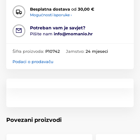
Besplatna dostava
od
30,00 €
Mogućnosti isporuke ›
Potreban vam je savjet?
Pišite nam
info@momanio.hr
Šifra proizvoda:
P10742
Jamstvo:
24 mjeseci
Podaci o prodavaču
Povezani proizvodi