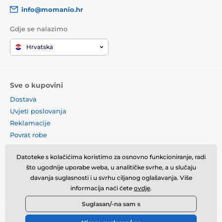
info@momanio.hr
Gdje se nalazimo
Hrvatska
Sve o kupovini
Dostava
Uvjeti poslovanja
Reklamacije
Povrat robe
Zamjena robe
Datoteke s kolačićima koristimo za osnovno funkcioniranje, radi
Načela o korištenju kolačića
što ugodnije uporabe weba, u analitičke svrhe, a u slučaju
Kontaktne informacije
davanja suglasnosti i u svrhu ciljanog oglašavanja. Više
Informacije o obradi osobnih
informacija naći ćete
ovdje
.
podataka
Suglasan/-na sam s