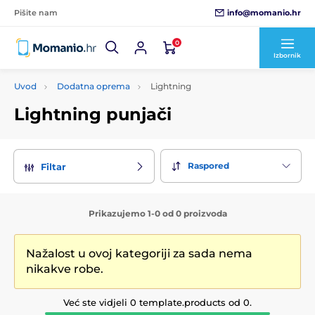
info@momanio.hr
Pišite nam
0
Izbornik
Uvod
Dodatna oprema
Lightning
Lightning punjači
Raspored
Filtar
Prikazujemo 1-0 od 0 proizvoda
Nažalost u ovoj kategoriji za sada nema
nikakve robe.
Već ste vidjeli 0 template.products od 0.