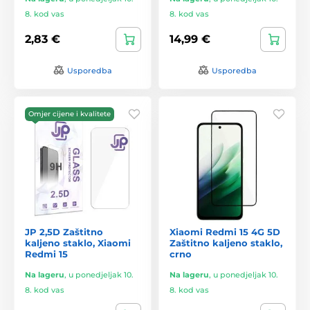
8. kod vas
8. kod vas
2,83 €
14,99 €
Usporedba
Usporedba
Omjer cijene i kvalitete
JP 2,5D Zaštitno
Xiaomi Redmi 15 4G 5D
kaljeno staklo, Xiaomi
Zaštitno kaljeno staklo,
Redmi 15
crno
Na lageru
,
u ponedjeljak 10.
Na lageru
,
u ponedjeljak 10.
8. kod vas
8. kod vas