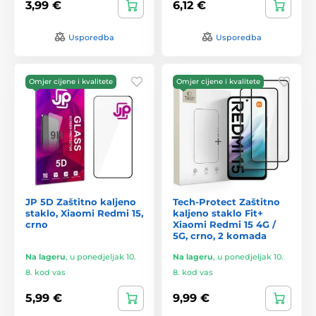
3,99 €
6,12 €
Usporedba
Usporedba
Omjer cijene i kvalitete
Omjer cijene i kvalitete
JP 5D Zaštitno kaljeno
Tech-Protect Zaštitno
staklo, Xiaomi Redmi 15,
kaljeno staklo Fit+
crno
Xiaomi Redmi 15 4G /
5G, crno, 2 komada
Na lageru
,
u ponedjeljak 10.
Na lageru
,
u ponedjeljak 10.
8. kod vas
8. kod vas
5,99 €
9,99 €