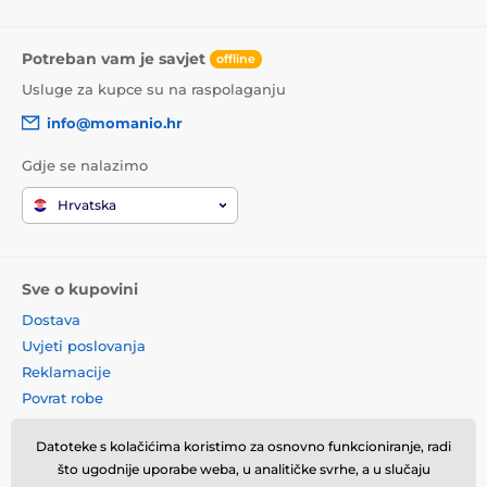
Potreban vam je savjet
offline
Usluge za kupce su na raspolaganju
info@momanio.hr
Gdje se nalazimo
Hrvatska
Sve o kupovini
Dostava
Uvjeti poslovanja
Reklamacije
Povrat robe
Zamjena robe
Datoteke s kolačićima koristimo za osnovno funkcioniranje, radi
Načela o korištenju kolačića
što ugodnije uporabe weba, u analitičke svrhe, a u slučaju
Kontaktne informacije