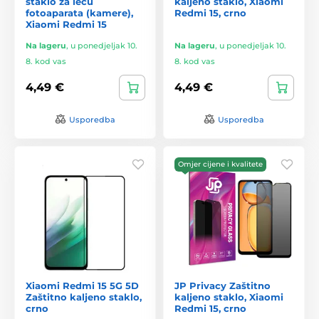
staklo za leću
kaljeno staklo, Xiaomi
fotoaparata (kamere),
Redmi 15, crno
Xiaomi Redmi 15
Na lageru
,
u ponedjeljak 10.
Na lageru
,
u ponedjeljak 10.
8. kod vas
8. kod vas
4,49 €
4,49 €
Usporedba
Usporedba
Omjer cijene i kvalitete
Xiaomi Redmi 15 5G 5D
JP Privacy Zaštitno
Zaštitno kaljeno staklo,
kaljeno staklo, Xiaomi
crno
Redmi 15, crno