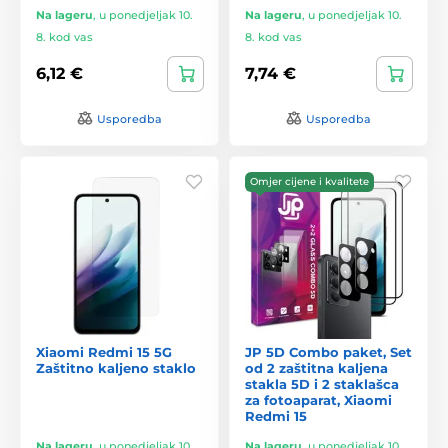
Na lageru
,
u ponedjeljak 10.
Na lageru
,
u ponedjeljak 10.
8. kod vas
8. kod vas
6,12 €
7,74 €
Usporedba
Usporedba
Omjer cijene i kvalitete
Xiaomi Redmi 15 5G
JP 5D Combo paket, Set
Zaštitno kaljeno staklo
od 2 zaštitna kaljena
stakla 5D i 2 staklašca
za fotoaparat, Xiaomi
Redmi 15
Na lageru
,
u ponedjeljak 10.
Na lageru
,
u ponedjeljak 10.