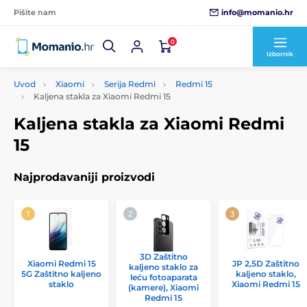
info@momanio.hr
Pišite nam
0
Izbornik
Uvod
Xiaomi
Serija Redmi
Redmi 15
Kaljena stakla za Xiaomi Redmi 15
Kaljena stakla za Xiaomi Redmi
15
Najprodavaniji proizvodi
3D Zaštitno
Xiaomi Redmi 15
JP 2,5D Zaštitno
kaljeno staklo za
5G Zaštitno kaljeno
kaljeno staklo,
leću fotoaparata
staklo
Xiaomi Redmi 15
(kamere), Xiaomi
Redmi 15