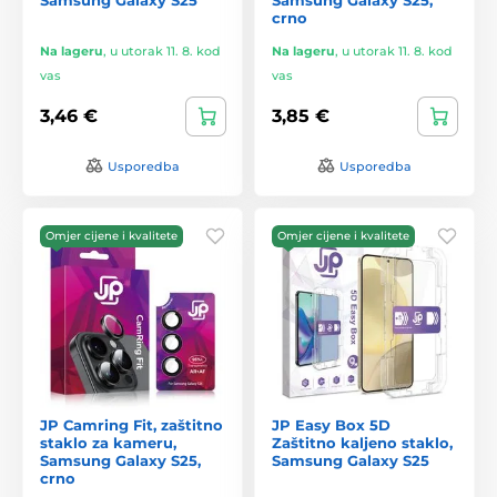
crno
Na lageru
,
u utorak 11. 8. kod
Na lageru
,
u utorak 11. 8. kod
vas
vas
3,46 €
3,85 €
Usporedba
Usporedba
Omjer cijene i kvalitete
Omjer cijene i kvalitete
JP Camring Fit, zaštitno
JP Easy Box 5D
staklo za kameru,
Zaštitno kaljeno staklo,
Samsung Galaxy S25,
Samsung Galaxy S25
crno