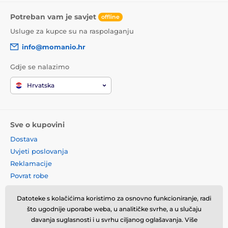
Potreban vam je savjet
offline
Usluge za kupce su na raspolaganju
info@momanio.hr
Gdje se nalazimo
Hrvatska
Sve o kupovini
Dostava
Uvjeti poslovanja
Reklamacije
Povrat robe
Zamjena robe
Datoteke s kolačićima koristimo za osnovno funkcioniranje, radi
Načela o korištenju kolačića
što ugodnije uporabe weba, u analitičke svrhe, a u slučaju
Kontaktne informacije
davanja suglasnosti i u svrhu ciljanog oglašavanja. Više
Informacije o obradi osobnih