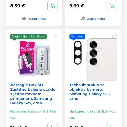
8,59 €
9,69 €
Usporedba
Usporedba
Omjer cijene i kvalitete
Osnovna
JP Magic Box 5D
Techsuit staklo za
Zaštitno kaljeno staklo
objektiv kamere,
s jednostavnom
Samsung Galaxy S25,
primjenom, Samsung
crno
Galaxy S25, crno
Na lageru
,
u utorak 11. 8. kod
Na lageru
,
u utorak 11. 8. kod
vas
vas