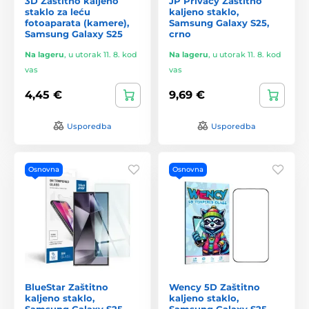
3D Zaštitno kaljeno
JP Privacy Zaštitno
staklo za leću
kaljeno staklo,
fotoaparata (kamere),
Samsung Galaxy S25,
Samsung Galaxy S25
crno
Na lageru
,
u utorak 11. 8. kod
Na lageru
,
u utorak 11. 8. kod
vas
vas
4,45 €
9,69 €
Usporedba
Usporedba
Osnovna
Osnovna
BlueStar Zaštitno
Wency 5D Zaštitno
kaljeno staklo,
kaljeno staklo,
Samsung Galaxy S25
Samsung Galaxy S25,