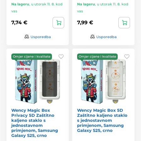
Na lageru
,
u utorak 11. 8. kod
Na lageru
,
u utorak 11. 8. kod
vas
vas
7,74 €
7,99 €
Usporedba
Usporedba
Omjer cijene i kvalitete
Omjer cijene i kvalitete
Wency Magic Box
Wency Magic Box 5D
Privacy 5D Zaštitno
Zaštitno kaljeno staklo
kaljeno staklo s
s jednostavnom
jednostavnom
primjenom, Samsung
primjenom, Samsung
Galaxy S25, crno
Galaxy S25, crno