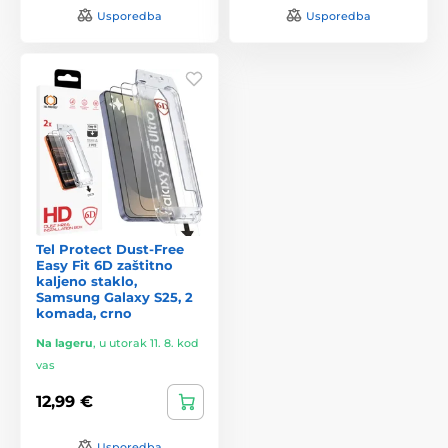
Usporedba
Usporedba
Tel Protect Dust-Free
Easy Fit 6D zaštitno
kaljeno staklo,
Samsung Galaxy S25, 2
komada, crno
Na lageru
,
u utorak 11. 8. kod
vas
12,99 €
Usporedba