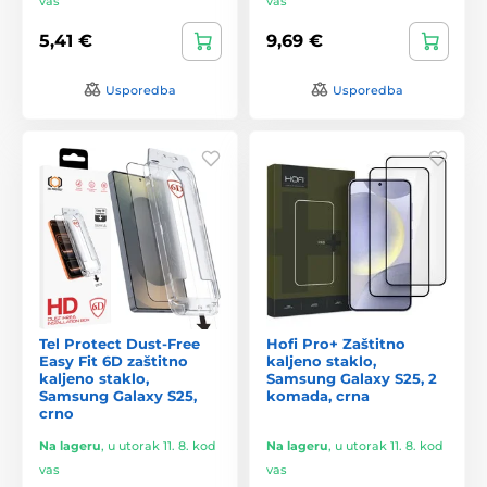
vas
vas
5,41 €
9,69 €
Usporedba
Usporedba
Tel Protect Dust-Free
Hofi Pro+ Zaštitno
Easy Fit 6D zaštitno
kaljeno staklo,
kaljeno staklo,
Samsung Galaxy S25, 2
Samsung Galaxy S25,
komada, crna
crno
Na lageru
,
u utorak 11. 8. kod
Na lageru
,
u utorak 11. 8. kod
vas
vas