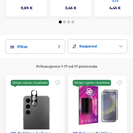
S25
9,69 €
3,46 €
4,45 €
Raspored
Filtar
Prikazujemo 1-17 od 17 proizvoda
Omjer cijene i kvalitete
Omjer cijene i kvalitete