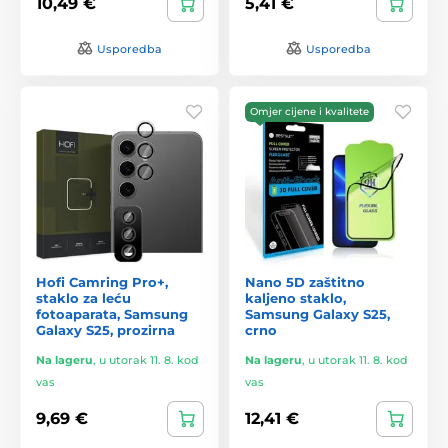
10,49 €
5,41 €
Usporedba
Usporedba
Omjer cijene i kvalitete
Hofi Camring Pro+,
Nano 5D zaštitno
staklo za leću
kaljeno staklo,
fotoaparata, Samsung
Samsung Galaxy S25,
Galaxy S25, prozirna
crno
Na lageru
,
u utorak 11. 8. kod
Na lageru
,
u utorak 11. 8. kod
vas
vas
9,69 €
12,41 €