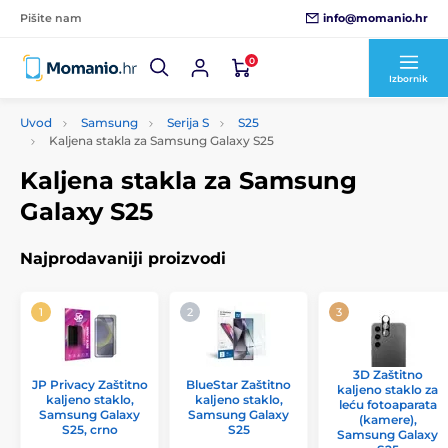
info@momanio.hr
Pišite nam
0
Izbornik
Uvod
Samsung
Serija S
S25
Kaljena stakla za Samsung Galaxy S25
Kaljena stakla za Samsung
Galaxy S25
Najprodavaniji proizvodi
3D Zaštitno
JP Privacy Zaštitno
BlueStar Zaštitno
kaljeno staklo za
kaljeno staklo,
kaljeno staklo,
leću fotoaparata
Samsung Galaxy
Samsung Galaxy
(kamere),
S25, crno
S25
Samsung Galaxy