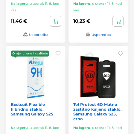
Na lageru
,
u utorak 11. 8. kod
Na lageru
,
u utorak 11. 8. kod
vas
vas
11,46 €
10,23 €
Usporedba
Usporedba
Omjer cijene i kvalitete
Bestsuit Flexible
Tel Protect 6D Matno
hibridno staklo,
zaštitno kaljeno staklo,
Samsung Galaxy S25
Samsung Galaxy S25,
crno
Na lageru
,
u utorak 11. 8. kod
Na lageru
,
u utorak 11. 8. kod