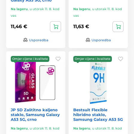
Na lageru
,
u utorak 11. 8. kod
Na lageru
,
u utorak 11. 8. kod
vas
vas
11,46 €
11,63 €
Usporedba
Usporedba
Omjer cijene i kvalitete
Omjer cijene i kvalitete
JP 5D Zaštitno kaljeno
Bestsuit Flexible
staklo, Samsung Galaxy
hibridno staklo,
A53 5G, crno
Samsung Galaxy A53 5G
Na lageru
,
u utorak 11. 8. kod
Na lageru
,
u utorak 11. 8. kod