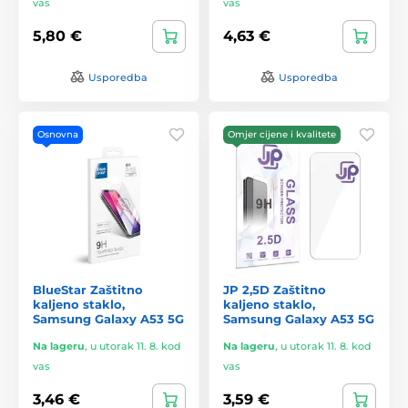
vas
vas
5,80 €
4,63 €
Usporedba
Usporedba
Osnovna
Omjer cijene i kvalitete
BlueStar Zaštitno
JP 2,5D Zaštitno
kaljeno staklo,
kaljeno staklo,
Samsung Galaxy A53 5G
Samsung Galaxy A53 5G
Na lageru
,
u utorak 11. 8. kod
Na lageru
,
u utorak 11. 8. kod
vas
vas
3,46 €
3,59 €