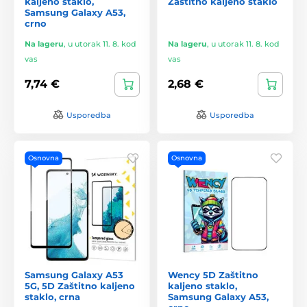
kaljeno staklo,
Zaštitno kaljeno staklo
Samsung Galaxy A53,
crno
Na lageru
,
u utorak 11. 8. kod
Na lageru
,
u utorak 11. 8. kod
vas
vas
7,74 €
2,68 €
Usporedba
Usporedba
Osnovna
Osnovna
Samsung Galaxy A53
Wency 5D Zaštitno
5G, 5D Zaštitno kaljeno
kaljeno staklo,
staklo, crna
Samsung Galaxy A53,