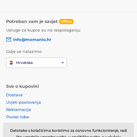
Potreban vam je savjet
offline
Usluge za kupce su na raspolaganju
info@momanio.hr
Gdje se nalazimo
Hrvatska
Sve o kupovini
Dostava
Uvjeti poslovanja
Reklamacije
Povrat robe
Zamjena robe
Datoteke s kolačićima koristimo za osnovno funkcioniranje, radi
Načela o korištenju kolačića
što ugodnije uporabe weba, u analitičke svrhe, a u slučaju