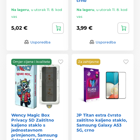
crno
Na lageru
,
u utorak 11. 8. kod
Na lageru
,
u utorak 11. 8. kod
vas
vas
5,02 €
3,99 €
Usporedba
Usporedba
Omjer cijene i kvalitete
Za zahtjevne
Wency Magic Box
JP Titan extra čvrsto
Privacy 5D Zaštitno
zaštitno kaljeno staklo,
kaljeno staklo s
Samsung Galaxy A53
jednostavnom
5G, crno
primjenom, Samsung
Galaxy A53 5G, crno