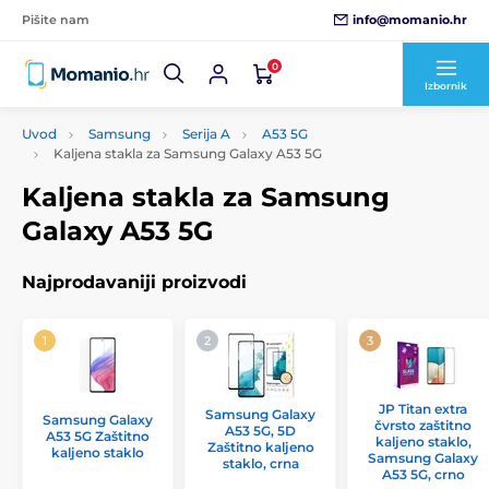
info@momanio.hr
Pišite nam
0
Izbornik
Uvod
Samsung
Serija A
A53 5G
Kaljena stakla za Samsung Galaxy A53 5G
Kaljena stakla za Samsung
Galaxy A53 5G
Najprodavaniji proizvodi
JP Titan extra
Samsung Galaxy
Samsung Galaxy
čvrsto zaštitno
A53 5G, 5D
A53 5G Zaštitno
kaljeno staklo,
Zaštitno kaljeno
kaljeno staklo
Samsung Galaxy
staklo, crna
A53 5G, crno