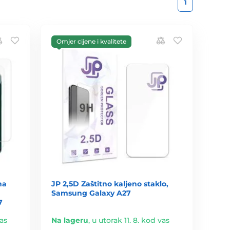
1
Omjer cijene i kvalitete
na
JP 2,5D Zaštitno kaljeno staklo,
Samsung Galaxy A27
7
vas
Na lageru
,
u utorak 11. 8. kod vas