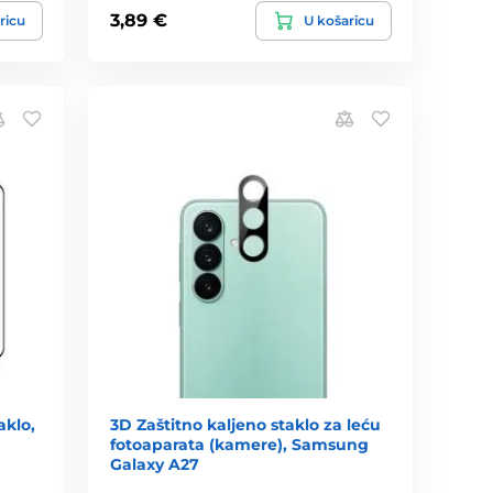
3,89 €
ricu
U košaricu
aklo,
3D Zaštitno kaljeno staklo za leću
fotoaparata (kamere), Samsung
Galaxy A27