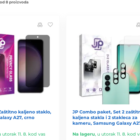
od 8 proizvoda
Zaštitno kaljeno staklo,
JP Combo paket, Set 2 zaštit
laxy A27, crno
kaljena stakla i 2 stakleca za
kameru, Samsung Galaxy A2
u utorak 11. 8. kod vas
Na lageru
,
u utorak 11. 8. kod 