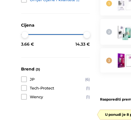
(1)
Cijena
3.66 €
14.33 €
Brend
(3)
JP
(6)
Tech-Protect
(1)
Wency
(1)
Rasporediti prem
U ponudi je 8