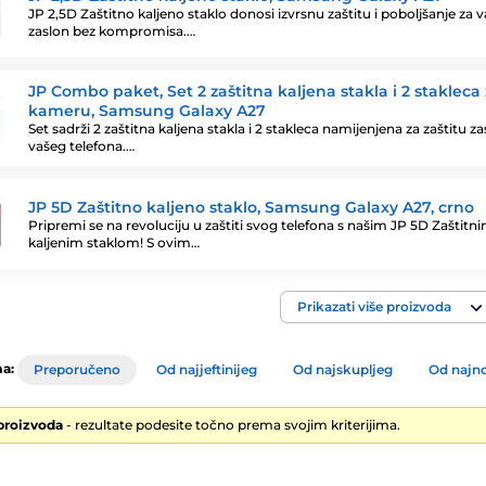
JP 2,5D Zaštitno kaljeno staklo donosi izvrsnu zaštitu i poboljšanje za v
zaslon bez kompromisa.…
JP Combo paket, Set 2 zaštitna kaljena stakla i 2 stakleca
kameru, Samsung Galaxy A27
Set sadrži 2 zaštitna kaljena stakla i 2 stakleca namijenjena za zaštitu z
vašeg telefona.…
JP 5D Zaštitno kaljeno staklo, Samsung Galaxy A27, crno
Pripremi se na revoluciju u zaštiti svog telefona s našim JP 5D Zaštitn
kaljenim staklom! S ovim…
Prikazati više proizvoda
a:
Preporučeno
Od najjeftinijeg
Od najskupljeg
Od najno
 proizvoda
- rezultate podesite točno prema svojim kriterijima.