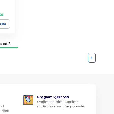
vas
ricu
s od 8.
1
Program vjernosti
Svojim stalnim kupcima
 od
nudimo zanimljive popuste.
 riječ