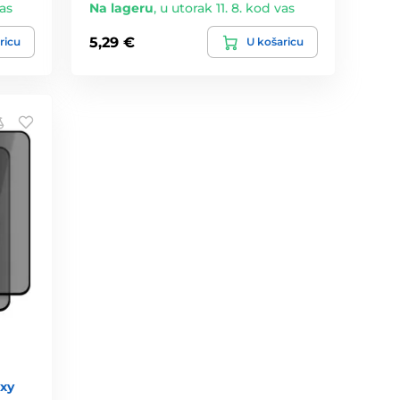
vas
Na lageru
,
u utorak 11. 8. kod vas
5,29 €
ricu
U košaricu
axy