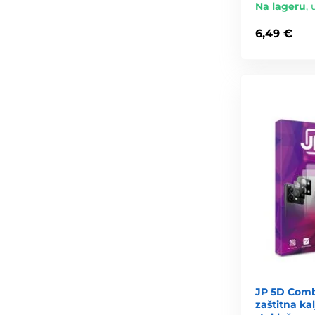
Na lageru
,
6,49 €
JP 5D Comb
zaštitna kal