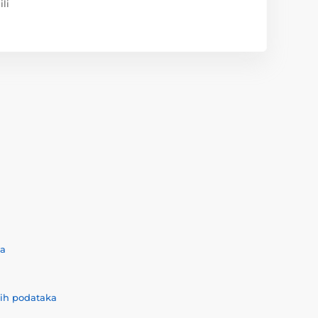
ili
ća
nih podataka