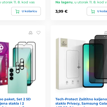
u utorak 11. 8. kod vas
Na lageru
,
u utorak 11. 8. kod 
3,99 €
U košaricu
U koša
o paket, Set 2 5D
Tech-Protect Zaštitno kaljeno
jena stakla i 2
staklo Privacy, Samsung Gal