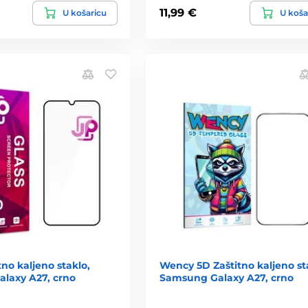
11,99 €
U košaricu
U koša
tno kaljeno staklo,
Wency 5D Zaštitno kaljeno st
laxy A27, crno
Samsung Galaxy A27, crno