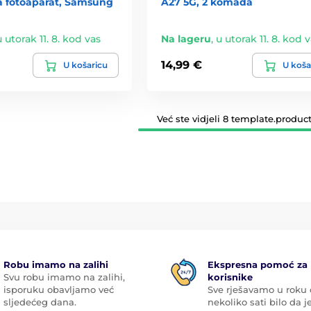
za fotoaparat, Samsung
A27 5G, 2 komada
u utorak 11. 8. kod vas
Na lageru
,
u utorak 11. 8. kod 
14,99 €
U košaricu
U koša
Već ste vidjeli 8 template.product
Robu imamo na zalihi
Ekspresna pomoć za
Svu robu imamo na zalihi,
korisnike
isporuku obavljamo već
Sve rješavamo u roku
sljedećeg dana.
nekoliko sati bilo da je