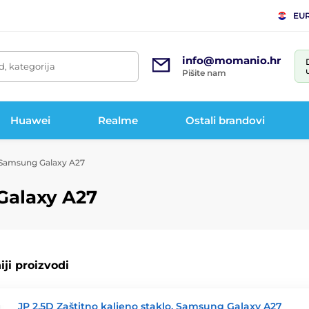
EU
info@momanio.hr
d, kategorija
Pišite nam
Huawei
Realme
Ostali brandovi
a Samsung Galaxy A27
Galaxy A27
ji proizvodi
JP 2,5D Zaštitno kaljeno staklo, Samsung Galaxy A27