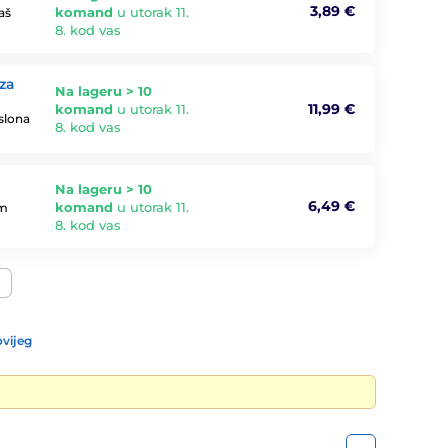
3,89 €
komand
u utorak 11.
aš
8. kod vas
 za
Na lageru > 10
11,99 €
komand
u utorak 11.
aslona
8. kod vas
Na lageru > 10
6,49 €
komand
u utorak 11.
im
8. kod vas
vijeg