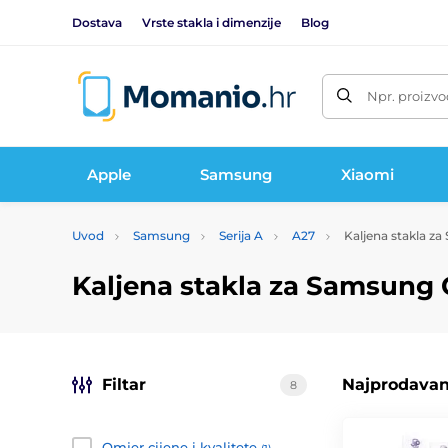
Dostava
Vrste stakla i dimenzije
Blog
Npr. proizvo
Apple
Samsung
Xiaomi
Uvod
Samsung
Serija A
A27
Kaljena stakla z
Kaljena stakla za Samsung 
Filtar
Najprodavani
8
Omjer cijene i kvalitete