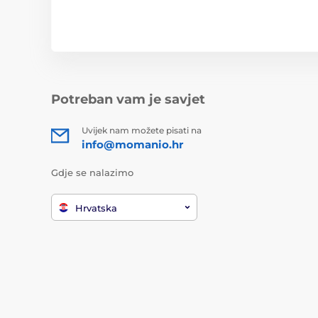
Potreban vam je savjet
Uvijek nam možete pisati na
info@momanio.hr
Gdje se nalazimo
Hrvatska