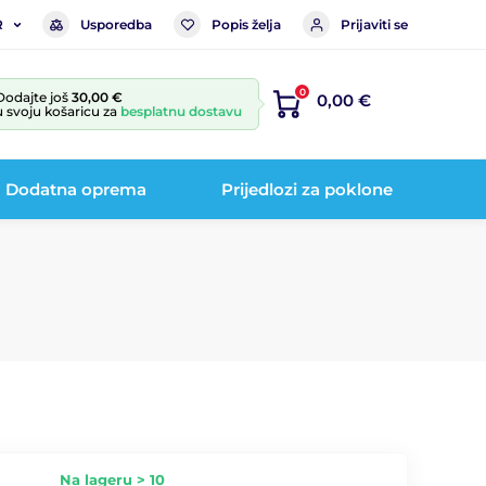
Usporedba
Popis želja
Prijaviti se
R
0
Dodajte još
30,00 €
0,00 €
u svoju košaricu za
besplatnu dostavu
Dodatna oprema
Prijedlozi za poklone
Na lageru > 10