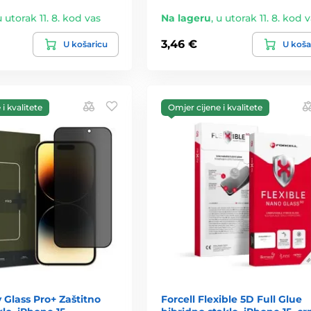
u utorak 11. 8. kod vas
Na lageru
,
u utorak 11. 8. kod 
3,46 €
U košaricu
U koša
i kvalitete
Omjer cijene i kvalitete
y Glass Pro+ Zaštitno
Forcell Flexible 5D Full Glue