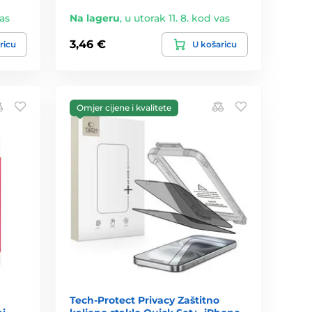
vas
Na lageru
,
u utorak 11. 8. kod vas
3,46 €
ricu
U košaricu
Omjer cijene i kvalitete
Tech-Protect Privacy Zaštitno