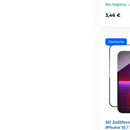
Na lageru
,
3,46 €
Osnovna
5D Zaštitno
iPhone 15 / 