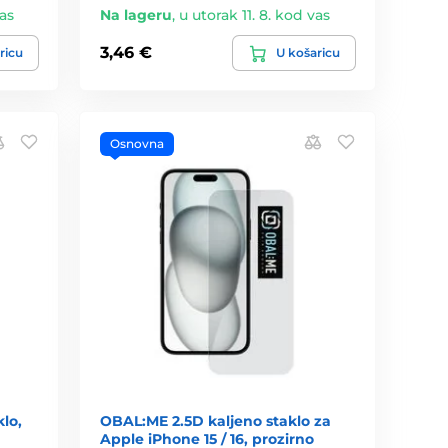
vas
Na lageru
,
u utorak 11. 8. kod vas
3,46 €
ricu
U košaricu
Osnovna
klo,
OBAL:ME 2.5D kaljeno staklo za
Apple iPhone 15 / 16, prozirno