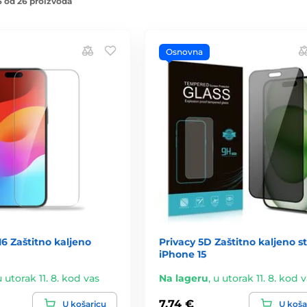
 od 26 proizvoda
Osnovna
16 Zaštitno kaljeno
Privacy 5D Zaštitno kaljeno st
iPhone 15
u utorak 11. 8. kod vas
Na lageru
,
u utorak 11. 8. kod 
7,74 €
U košaricu
U koša