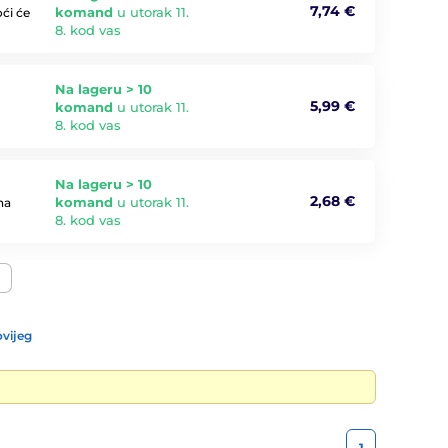
7,74 €
komand
u utorak 11.
oći će
8. kod vas
Na lageru > 10
5,99 €
komand
u utorak 11.
8. kod vas
Na lageru > 10
2,68 €
komand
u utorak 11.
na
8. kod vas
vijeg
1