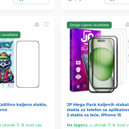
Omjer cijene i kvalitete
i kvalitete
štitno kaljeno staklo,
JP Mega Pack kaljenih stakal
crno
stakla za telefon sa aplikato
2 stakla za leće, iPhone 15
u utorak 11. 8. kod vas
Na lageru
,
u utorak 11. 8. kod 