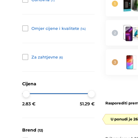
(7)
Omjer cijene i kvalitete
(14)
Za zahtjevne
(6)
Cijena
Rasporediti prem
2.83 €
51.29 €
U ponudi je 2
Brend
(12)