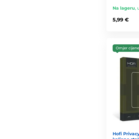
Na lageru
,
5,99 €
Omjer cijene 
Hofi Privac