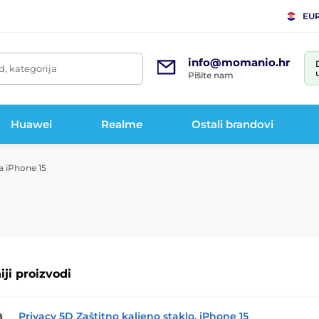
EU
info@momanio.hr
d, kategorija
Pišite nam
Huawei
Realme
Ostali brandovi
a iPhone 15
ji proizvodi
Privacy 5D Zaštitno kaljeno staklo, iPhone 15