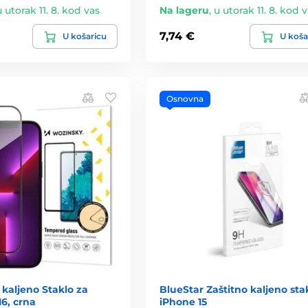
u utorak 11. 8. kod vas
Na lageru
,
u utorak 11. 8. kod 
7,74 €
U košaricu
U koša
Osnovna
 kaljeno Staklo za
BlueStar Zaštitno kaljeno sta
16, crna
iPhone 15