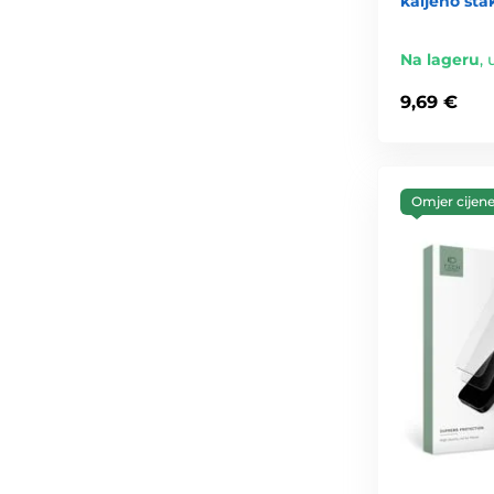
kaljeno sta
Na lageru
,
9,69 €
Omjer cijene 