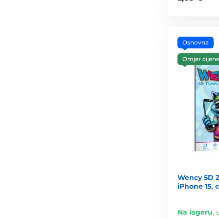
Osnovna
Omjer cijene 
Wency 5D Za
iPhone 15, 
Na lageru
,