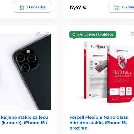
17,47 €
U košaricu
U koša
Omjer cijene i kvalitete
 kaljeno staklo za leću
Forcell Flexible Nano Glass
 (kamere), iPhone 15 /
hibridno staklo, iPhone 15,
proziran