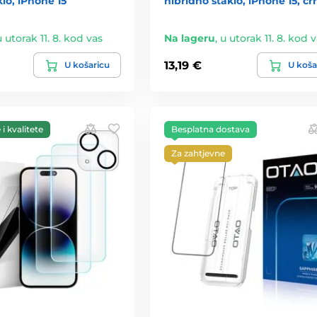
klo, iPhone 15
hibridno staklo, iPhone 15, cr
u utorak 11. 8. kod vas
Na lageru
,
u utorak 11. 8. kod 
13,19 €
U košaricu
U koša
i kvalitete
Besplatna dostava
Za zahtjevne