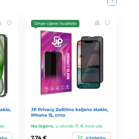
Omjer cijene i kvalitete
aklo,
JP Privacy Zaštitno kaljeno staklo,
iPhone 15, crno
vas
Na lageru
,
u utorak 11. 8. kod vas
7,74 €
ricu
U košaricu