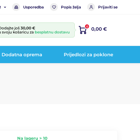
Usporedba
Popis želja
Prijaviti se
R
0
Dodajte još
30,00 €
0,00 €
u svoju košaricu za
besplatnu dostavu
Dodatna oprema
Prijedlozi za poklone
Na lageru > 10