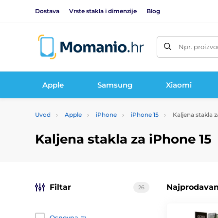
Dostava
Vrste stakla i dimenzije
Blog
Npr. proizvo
Apple
Samsung
Xiaomi
Uvod
Apple
iPhone
iPhone 15
Kaljena stakla z
Kaljena stakla za iPhone 15
Filtar
Najprodavani
26
Osnovna