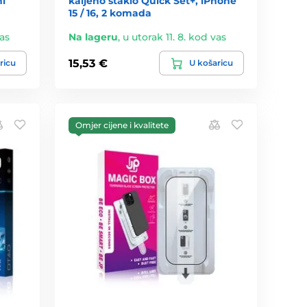
ni
kaljeno staklo Quick Set+, iPhone
15 / 16, 2 komada
vas
Na lageru
,
u utorak 11. 8. kod vas
15,53 €
ricu
U košaricu
Omjer cijene i kvalitete