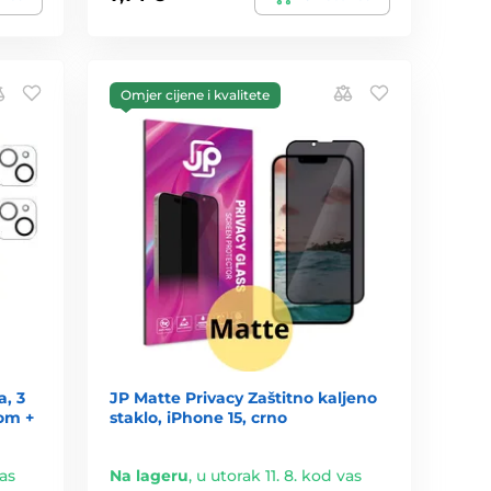
Omjer cijene i kvalitete
a, 3
JP Matte Privacy Zaštitno kaljeno
rom +
staklo, iPhone 15, crno
vas
Na lageru
,
u utorak 11. 8. kod vas