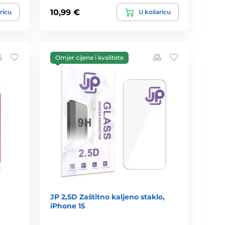
10,99 €
ricu
U košaricu
Omjer cijene i kvalitete
JP 2,5D Zaštitno kaljeno staklo,
iPhone 15