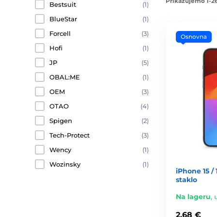
Prikazujemo 1-26
Bestsuit
(1)
BlueStar
(1)
Forcell
(3)
Osnovna
Hofi
(1)
JP
(5)
OBAL:ME
(1)
OEM
(3)
OTAO
(4)
Spigen
(2)
Tech-Protect
(3)
Wency
(1)
Wozinsky
(1)
iPhone 15 / 
staklo
Na lageru
,
2,68 €