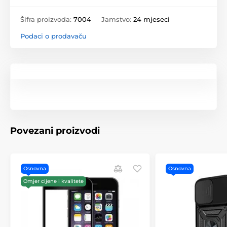
Šifra proizvoda:
7004
Jamstvo:
24 mjeseci
Podaci o prodavaču
Povezani proizvodi
Osnovna
Osnovna
Omjer cijene i kvalitete