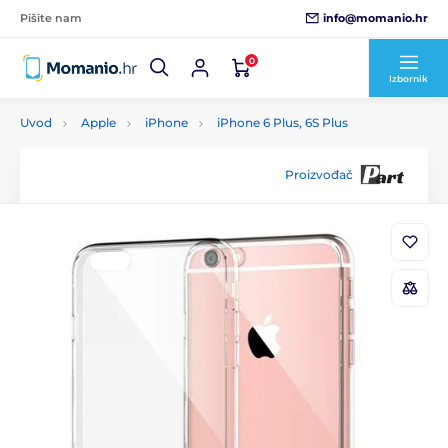
info@momanio.hr
Pišite nam
0
Izbornik
Uvod
Apple
iPhone
iPhone 6 Plus, 6S Plus
Proizvođač