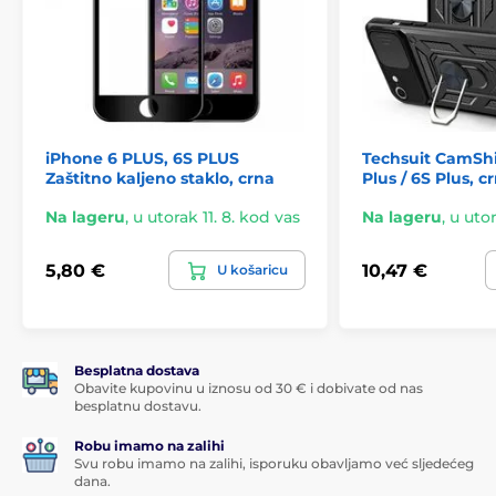
iPhone 6 PLUS, 6S PLUS
Techsuit CamShi
Zaštitno kaljeno staklo, crna
Plus / 6S Plus, cr
Na lageru
,
u utorak 11. 8. kod vas
Na lageru
,
u utor
5,80 €
10,47 €
U košaricu
Besplatna dostava
Obavite kupovinu u iznosu od 30 € i dobivate od nas
besplatnu dostavu.
Robu imamo na zalihi
Svu robu imamo na zalihi, isporuku obavljamo već sljedećeg
dana.