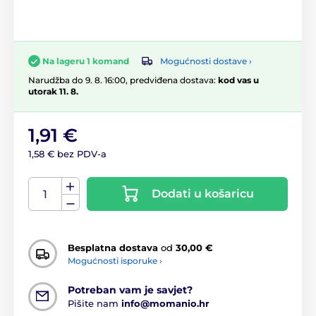
Mogućnosti dostave ›
Na lageru 1 komand
Narudžba do 9. 8. 16:00, predviđena dostava:
kod vas u
utorak 11. 8.
1,91 €
1,58 € bez PDV-a
Dodati u košaricu
Besplatna dostava
od
30,00 €
Mogućnosti isporuke ›
Potreban vam je savjet?
Pišite nam
info@momanio.hr