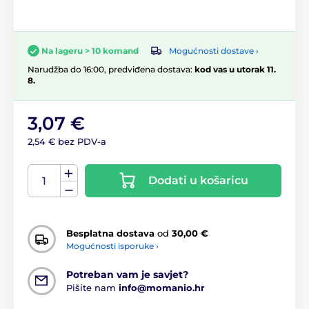
Mogućnosti dostave ›
Na lageru > 10 komand
Narudžba do 16:00, predviđena dostava:
kod vas u utorak 11.
8.
3,07 €
2,54 € bez PDV-a
Dodati u košaricu
Besplatna dostava
od
30,00 €
Mogućnosti isporuke ›
Potreban vam je savjet?
Pišite nam
info@momanio.hr