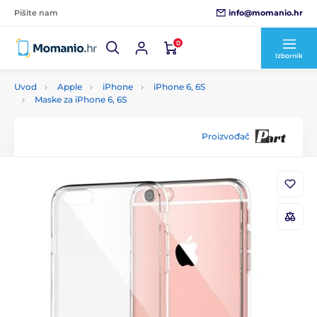
info@momanio.hr
Pišite nam
0
Izbornik
Uvod
Apple
iPhone
iPhone 6, 6S
Maske za iPhone 6, 6S
Proizvođač