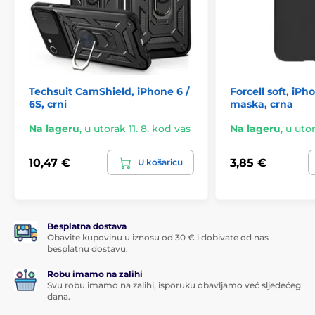
Techsuit CamShield, iPhone 6 /
Forcell soft, iPh
6S, crni
maska, crna
Na lageru
,
u utorak 11. 8. kod vas
Na lageru
,
u utor
10,47 €
3,85 €
U košaricu
Besplatna dostava
Obavite kupovinu u iznosu od 30 € i dobivate od nas
besplatnu dostavu.
Robu imamo na zalihi
Svu robu imamo na zalihi, isporuku obavljamo već sljedećeg
dana.