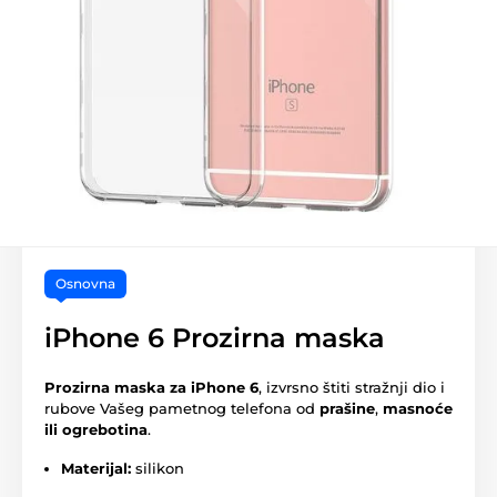
Osnovna
iPhone 6 Prozirna maska
Prozirna maska za
iPhone 6
, izvrsno štiti stražnji dio i
rubove Vašeg pametnog telefona od
prašine
,
masnoće
ili ogrebotina
.
Materijal:
silikon