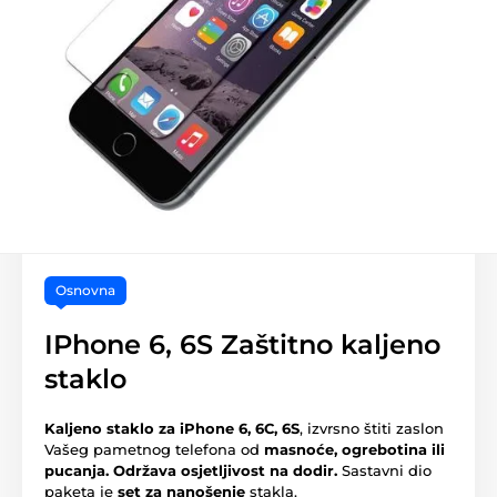
Osnovna
IPhone 6, 6S Zaštitno kaljeno
staklo
Kaljeno staklo za iPhone
6, 6C, 6S
, izvrsno štiti zaslon
Vašeg pametnog telefona od
masnoće, ogrebotina ili
pucanja.
Održava osjetljivost na dodir.
Sastavni dio
paketa je
set za nanošenje
stakla.