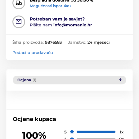
Besplatna dostava
od
30,00 €
Mogućnosti isporuke ›
Potreban vam je savjet?
Pišite nam
info@momanio.hr
Šifra proizvoda:
9876583
Jamstvo:
24 mjeseci
Podaci o prodavaču
Ocjena
(1)
Ocjene kupaca
5
1x
100%