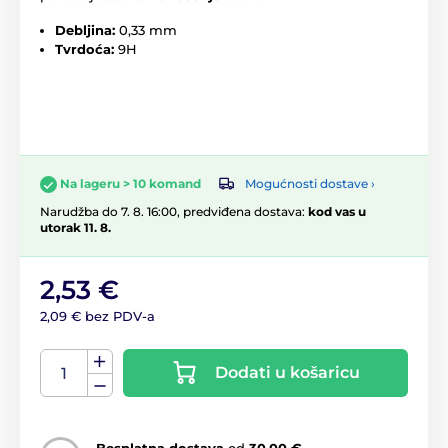
Debljina:
0,33 mm
Tvrdoća:
9H
Mogućnosti dostave ›
Na lageru > 10 komand
Narudžba do 7. 8. 16:00, predviđena dostava:
kod vas u
utorak 11. 8.
2,53 €
2,09 € bez PDV-a
Dodati u košaricu