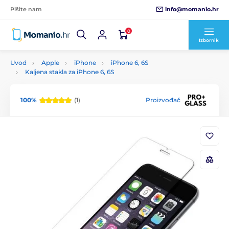
info@momanio.hr
Pišite nam
0
Izbornik
Uvod
Apple
iPhone
iPhone 6, 6S
Kaljena stakla za iPhone 6, 6S
100%
(1)
Proizvođač