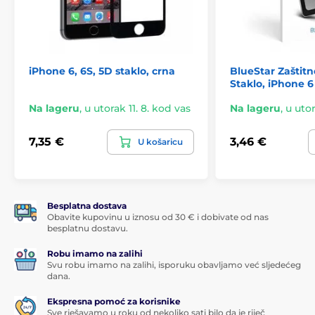
iPhone 6, 6S, 5D staklo, crna
BlueStar Zaštitn
Staklo, iPhone 6
Na lageru
,
u utorak 11. 8. kod vas
Na lageru
,
u utor
7,35 €
3,46 €
U košaricu
Besplatna dostava
Obavite kupovinu u iznosu od 30 € i dobivate od nas
besplatnu dostavu.
Robu imamo na zalihi
Svu robu imamo na zalihi, isporuku obavljamo već sljedećeg
dana.
Ekspresna pomoć za korisnike
Sve rješavamo u roku od nekoliko sati bilo da je riječ