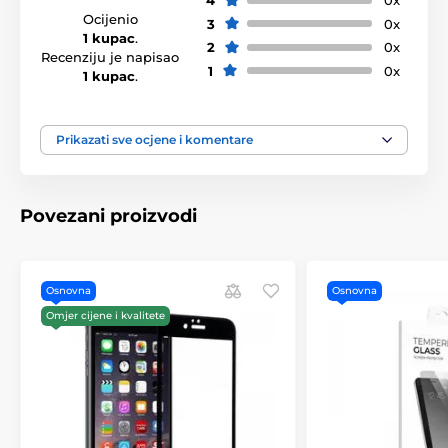
4
0x
Ocijenio
3
0x
1 kupac
.
2
0x
Recenziju je napisao
1
0x
1 kupac
.
Prikazati sve ocjene i komentare
Povezani proizvodi
Osnovna
Osnovna
Omjer cijene i kvalitete