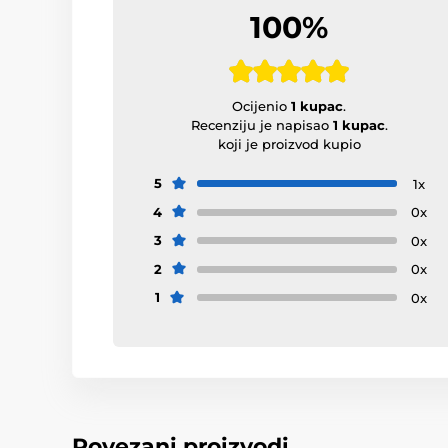
100%
Ocijenio
1 kupac
.
Recenziju je napisao
1 kupac
.
koji je proizvod kupio
5
1x
4
0x
3
0x
2
0x
1
0x
Povezani proizvodi