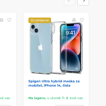
Za zahtjevne
Z
Spigen Ultra hybrid maska za
Su
mobitel, iPhone 14, čista
Ca
/ 1
kod vas
Na lageru
,
u utorak 11. 8. kod vas
Na