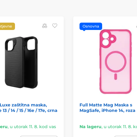
htjevne
Osnovna
Luxe zaštitna maska,
Full Matte Mag Maska s
13 / 14 / 15 / 16e / 17e, crna
MagSafe, iPhone 14, roza
geru
,
u utorak 11. 8. kod vas
Na lageru
,
u utorak 11. 8. 