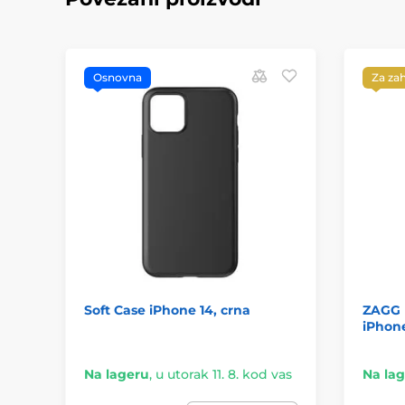
Osnovna
Za za
Soft Case iPhone 14, crna
ZAGG 
iPhone 
Na lageru
,
u utorak 11. 8. kod vas
Na la