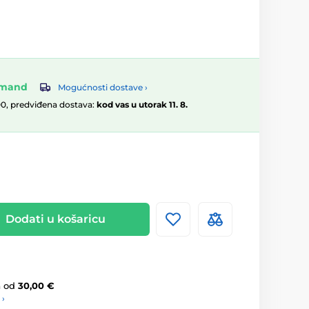
omand
Mogućnosti dostave ›
00, predviđena dostava:
kod vas u utorak 11. 8.
Dodati u košaricu
a
od
30,00 €
 ›