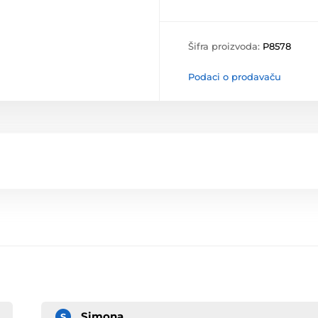
Šifra proizvoda:
P8578
Podaci o prodavaču
Simona
S