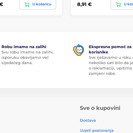
 €
8,91 €
U košaricu
U ko
Robu imamo na zalihi
Ekspresna pomoć za
Svu robu imamo na zalihi,
korisnike
isporuku obavljamo već
Sve rješavamo u roku
sljedećeg dana.
nekoliko sati bilo da je
o reklamaciji, upitima 
zamjeni robe.
Sve o kupovini
Dostava
Uvjeti poslovanja