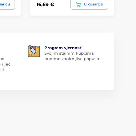
16,69 €
27
šaricu
U košaricu
Program vjernosti
Svojim stalnim kupcima
 od
nudimo zanimljive popuste.
 riječ
ili