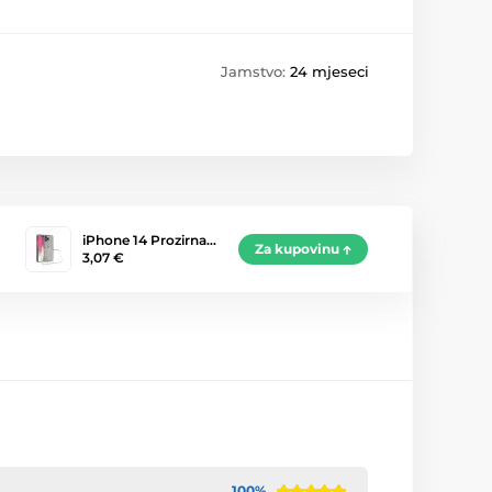
Jamstvo:
24 mjeseci
iPhone 14 Prozirna…
Za kupovinu
3,07 €
100%