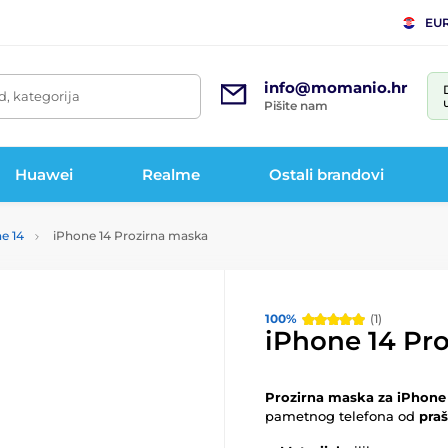
EU
info@momanio.hr
d, kategorija
Pišite nam
Huawei
Realme
Ostali brandovi
e 14
iPhone 14 Prozirna maska
100%
(1)
iPhone 14 Pr
Prozirna maska za iPhone
pametnog telefona od
praš