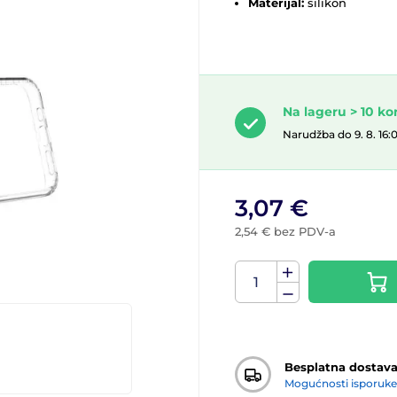
Materijal:
silikon
Na lageru > 10 k
Narudžba do 9. 8. 16:
3,07 €
2,54 € bez PDV-a
Besplatna dostav
Mogućnosti isporuke