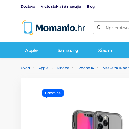
Dostava
Vrste stakla i dimenzije
Blog
Npr. proizvo
Apple
Samsung
Xiaomi
Uvod
Apple
iPhone
iPhone 14
Maske za IPhon
Osnovna