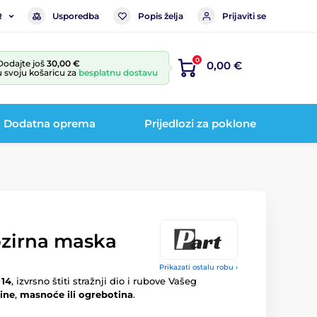
Usporedba
Popis želja
Prijaviti se
R
0
Dodajte još
30,00 €
0,00 €
u svoju košaricu za
besplatnu dostavu
Dodatna oprema
Prijedlozi za poklone
ozirna maska
Prikazati ostalu robu ›
 14
, izvrsno štiti stražnji dio i rubove Vašeg
ine
,
masnoće ili ogrebotina
.