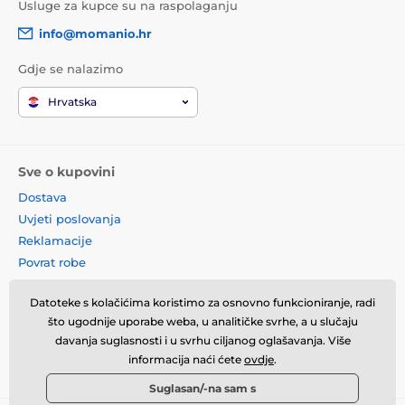
Usluge za kupce su na raspolaganju
info@momanio.hr
Gdje se nalazimo
Hrvatska
Sve o kupovini
Dostava
Uvjeti poslovanja
Reklamacije
Povrat robe
Zamjena robe
Datoteke s kolačićima koristimo za osnovno funkcioniranje, radi
Načela o korištenju kolačića
što ugodnije uporabe weba, u analitičke svrhe, a u slučaju
Kontaktne informacije
davanja suglasnosti i u svrhu ciljanog oglašavanja. Više
Informacije o obradi osobnih
informacija naći ćete
ovdje
.
podataka
Suglasan/-na sam s