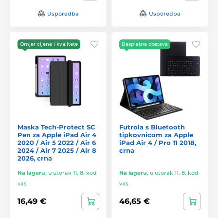
Usporedba
Usporedba
Omjer cijene i kvalitete
Besplatna dostava
Maska Tech-Protect SC
Futrola s Bluetooth
Pen za Apple iPad Air 4
tipkovnicom za Apple
2020 / Air 5 2022 / Air 6
iPad Air 4 / Pro 11 2018,
2024 / Air 7 2025 / Air 8
crna
2026, crna
Na lageru
,
u utorak 11. 8. kod
Na lageru
,
u utorak 11. 8. kod
vas
vas
16,49 €
46,65 €