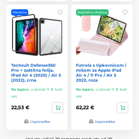
Osnovna
Besplatna dostava
Techsuit Defense360
Futrola s tipkovnicom i
Pro + zaštitna folija,
mišom za Apple iPad
iPad Air 4 (2020) / Air 5
Air 4 / 11 Pro / Air 5
(2022), crna
2022, roza
Na lageru
,
u utorak 11. 8. kod
Na lageru
,
u utorak 11. 8. kod
vas
vas
22,53 €
62,22 €
Usporedba
Usporedba
Već ste vidjeli 20 template.products od 20.