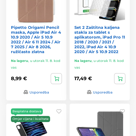
Pipetto Origami Pencil
Set 2 Zaštitna kaljena
maska, Apple iPad Air 4
stakla za tablet s
10.9 2020 / Air 5 10.9
aplikatorom, iPad Pro 11
2022 / Air 6 11 2024 / Air
2018 / 2020 / 2021 /
7 2025 / Air 8 2026,
2022, iPad Air 4 10.9
ružičasto zlatna
2020 / Air 5 10.9 2022
Na lageru
,
u utorak 11. 8. kod
Na lageru
,
u utorak 11. 8. kod
vas
vas
8,99 €
17,49 €
Usporedba
Usporedba
Besplatna dostava
Omjer cijene i kvalitete