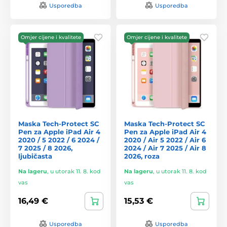
Usporedba
Usporedba
Omjer cijene i kvalitete
Omjer cijene i kvalitete
Maska Tech-Protect SC
Maska Tech-Protect SC
Pen za Apple iPad Air 4
Pen za Apple iPad Air 4
2020 / 5 2022 / 6 2024 /
2020 / Air 5 2022 / Air 6
7 2025 / 8 2026,
2024 / Air 7 2025 / Air 8
ljubičasta
2026, roza
Na lageru
,
u utorak 11. 8. kod
Na lageru
,
u utorak 11. 8. kod
vas
vas
16,49 €
15,53 €
Usporedba
Usporedba