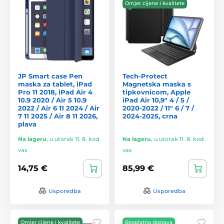
Omjer cijene i kvalitete
JP Smart case Pen
Tech-Protect
maska za tablet, iPad
Magnetska maska s
Pro 11 2018, iPad Air 4
tipkovnicom, Apple
10.9 2020 / Air 5 10.9
iPad Air 10,9" 4 / 5 /
2022 / Air 6 11 2024 / Air
2020-2022 / 11" 6 / 7 /
7 11 2025 / Air 8 11 2026,
2024-2025, crna
plava
Na lageru
,
u utorak 11. 8. kod
Na lageru
,
u utorak 11. 8. kod
vas
vas
14,75 €
85,99 €
Usporedba
Usporedba
Omjer cijene i kvalitete
Besplatna dostava