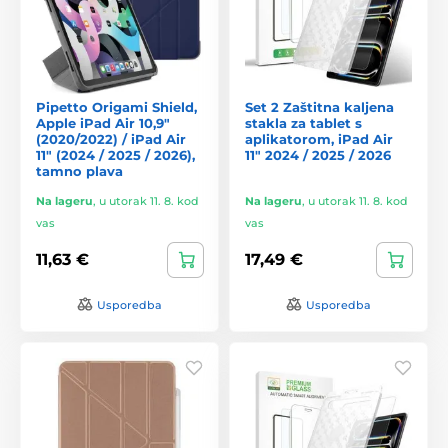
Pipetto Origami Shield,
Set 2 Zaštitna kaljena
Apple iPad Air 10,9"
stakla za tablet s
(2020/2022) / iPad Air
aplikatorom, iPad Air
11" (2024 / 2025 / 2026),
11" 2024 / 2025 / 2026
tamno plava
Na lageru
,
u utorak 11. 8. kod
Na lageru
,
u utorak 11. 8. kod
vas
vas
11,63 €
17,49 €
Usporedba
Usporedba