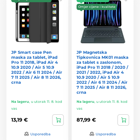
Omjer cijene i kvalitete
JP Smart case Pen
JP Magnetska
maska za tablet, iPad
Tipkovnica MK01 maska
Pro 11 2018, iPad Air 4
za tablet s zaslonom,
10.9 2020 / Air 5 10.9
iPad Pro 11 2018 / 2020 /
2022 / Air 6 11 2024 / Air
2021 / 2022, iPad Air 4
7 11 2025 / Air 8 11 2026,
10.9 2020 / Air 5 10.9
crna
2022 / Air 6 11 2024 / Air
7 11 2025 / Air 8 11 2026,
crna
Na lageru
,
u utorak 11. 8. kod
Na lageru
,
u utorak 11. 8. kod
vas
vas
13,19 €
87,99 €
Usporedba
Usporedba