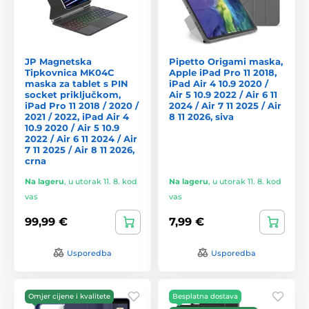
JP Magnetska
Pipetto Origami maska,
Tipkovnica MK04C
Apple iPad Pro 11 2018,
maska za tablet s PIN
iPad Air 4 10.9 2020 /
socket priključkom,
Air 5 10.9 2022 / Air 6 11
iPad Pro 11 2018 / 2020 /
2024 / Air 7 11 2025 / Air
2021 / 2022, iPad Air 4
8 11 2026, siva
10.9 2020 / Air 5 10.9
2022 / Air 6 11 2024 / Air
7 11 2025 / Air 8 11 2026,
crna
Na lageru
,
u utorak 11. 8. kod
Na lageru
,
u utorak 11. 8. kod
vas
vas
99,99 €
7,99 €
Usporedba
Usporedba
Omjer cijene i kvalitete
Besplatna dostava